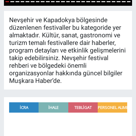
1
2
3
4
5
6
7
8
9
10
11
12
13
14
15
16
17
18
19
20
21
22
23
24
25
Yaşam
Nevşehir ve Kapadokya bölgesinde
VEFATLAR
düzenlenen festivaller bu kategoride yer
almaktadır. Kültür, sanat, gastronomi ve
turizm temalı festivallere dair haberler,
program detayları ve etkinlik gelişmelerini
takip edebilirsiniz. Nevşehir festival
rehberi ve bölgedeki önemli
organizasyonlar hakkında güncel bilgiler
Muşkara Haber’de.