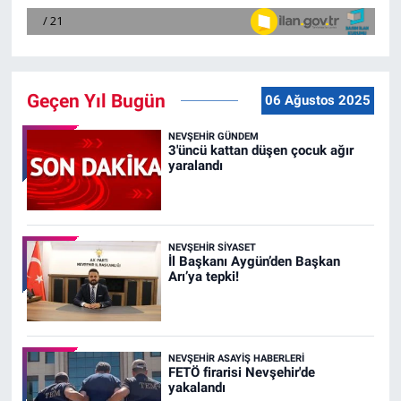
Geçen Yıl Bugün
06 Ağustos 2025
NEVŞEHIR GÜNDEM
3'üncü kattan düşen çocuk ağır
yaralandı
NEVŞEHIR SIYASET
İl Başkanı Aygün’den Başkan
Arı’ya tepki!
NEVŞEHIR ASAYIŞ HABERLERI
FETÖ firarisi Nevşehir'de
yakalandı