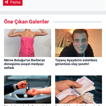
Paylaş
Öne Çıkan Galeriler
Merve Boluğur'un Barbie'ye
Tayanç Ayaydın'ın estetiksiz
dönüşümü sosyal medyayı
görüntüsü olay yarattı!
salladı