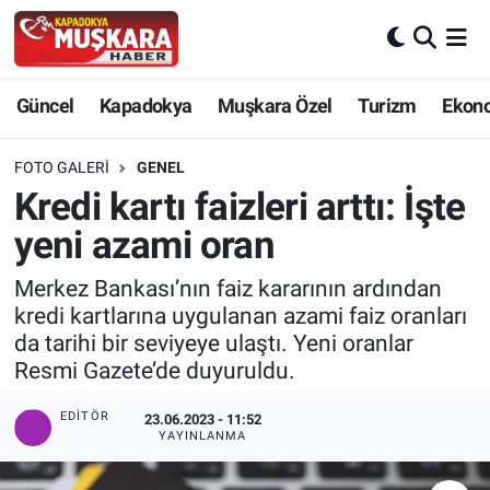
CANLI SEÇİM SONUÇLARI
Nevşehir Nöbetçi Eczaneler
Güncel
Kapadokya
Muşkara Özel
Turizm
Ekon
Güncel
Nevşehir Hava Durumu
FOTO GALERI
GENEL
SEÇİM
Nevşehir Trafik Yoğunluk Haritası
Kredi kartı faizleri arttı: İşte
yeni azami oran
Muşkara Özel
Süper Lig Puan Durumu ve Fikstür
Merkez Bankası’nın faiz kararının ardından
Ekonomi
Tüm Manşetler
kredi kartlarına uygulanan azami faiz oranları
da tarihi bir seviyeye ulaştı. Yeni oranlar
Kapadokya
Son Dakika Haberleri
Resmi Gazete’de duyuruldu.
Turizm
Haber Arşivi
EDITÖR
23.06.2023 - 11:52
YAYINLANMA
Kültür - Sanat