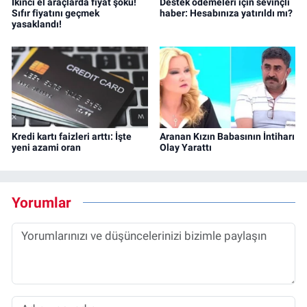
İkinci el araçlarda fiyat şoku!
Destek ödemeleri için sevinçli
Sıfır fiyatını geçmek
haber: Hesabınıza yatırıldı mı?
yasaklandı!
Kredi kartı faizleri arttı: İşte
Aranan Kızın Babasının İntiharı
yeni azami oran
Olay Yarattı
Yorumlar