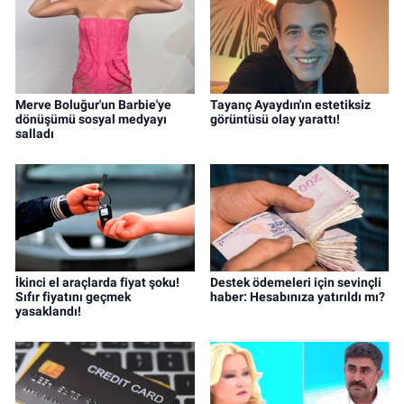
Merve Boluğur'un Barbie'ye
Tayanç Ayaydın'ın estetiksiz
dönüşümü sosyal medyayı
görüntüsü olay yarattı!
salladı
İkinci el araçlarda fiyat şoku!
Destek ödemeleri için sevinçli
Sıfır fiyatını geçmek
haber: Hesabınıza yatırıldı mı?
yasaklandı!