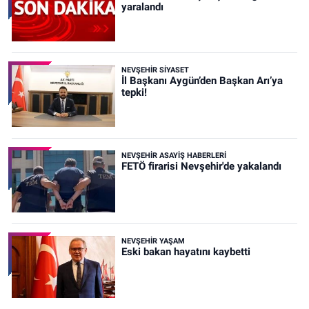
yaralandı
NEVŞEHIR SIYASET
İl Başkanı Aygün’den Başkan Arı’ya
tepki!
NEVŞEHIR ASAYIŞ HABERLERI
FETÖ firarisi Nevşehir'de yakalandı
NEVŞEHIR YAŞAM
Eski bakan hayatını kaybetti