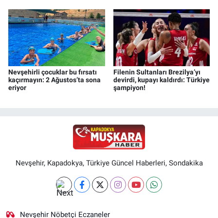
Nevşehirli çocuklar bu fırsatı
Filenin Sultanları Brezilya’yı
kaçırmayın: 2 Ağustos’ta sona
devirdi, kupayı kaldırdı: Türkiye
eriyor
şampiyon!
Nevşehir, Kapadokya, Türkiye Güncel Haberleri, Sondakika
Nevşehir Nöbetçi Eczaneler