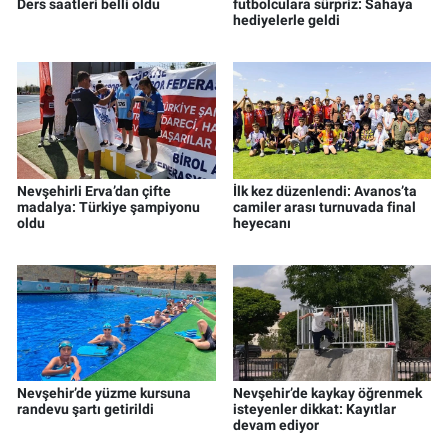
Ders saatleri belli oldu
futbolculara sürpriz: Sahaya
hediyelerle geldi
Nevşehirli Erva’dan çifte
İlk kez düzenlendi: Avanos’ta
madalya: Türkiye şampiyonu
camiler arası turnuvada final
oldu
heyecanı
Nevşehir’de yüzme kursuna
Nevşehir’de kaykay öğrenmek
randevu şartı getirildi
isteyenler dikkat: Kayıtlar
devam ediyor