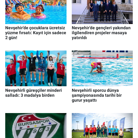
Nevşehir’de çocuklara ücretsiz
Nevşehir’de gençleri yakından
yüzme fırsatı: Kayıt için sadece
ilgilendiren projeler masaya
2 gün!
yatırıldı
Nevşehirli güreşçiler minderi
Nevşehirli sporcu dünya
salladı: 3 madalya birden
şampiyonasında tarihi bir
gurur yaşattı