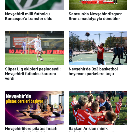
Nevşehirli milli futbolcu
Samsun’da Nevşehir rüzgarı:
Bursaspor’a transfer oldu
Bronz madalyayla döndüler
Süper Lig ekipleri peşindeydi:
Nevşehir’de 3x3 basketbol
Nevşehirli futbolcu kararını
heyecanı parkelere taştı
verdi
Nevşehirlilere pilates fırsatı:
Başkan Arı’dan minik