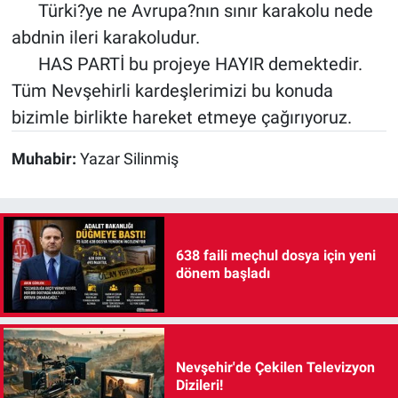
Türki?ye ne Avrupa?nın sınır karakolu nede
abdnin ileri karakoludur.
HAS PARTİ bu projeye HAYIR demektedir.
Tüm Nevşehirli kardeşlerimizi bu konuda
bizimle birlikte hareket etmeye çağırıyoruz.
Muhabir:
Yazar Silinmiş
638 faili meçhul dosya için yeni
dönem başladı
Nevşehir'de Çekilen Televizyon
Dizileri!