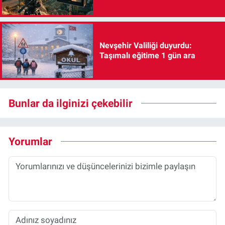
Nevşehir Valiliği duyurdu:
Taşımalı eğitime 1 gün ara
Bunlar da ilginizi çekebilir
Yorumlar