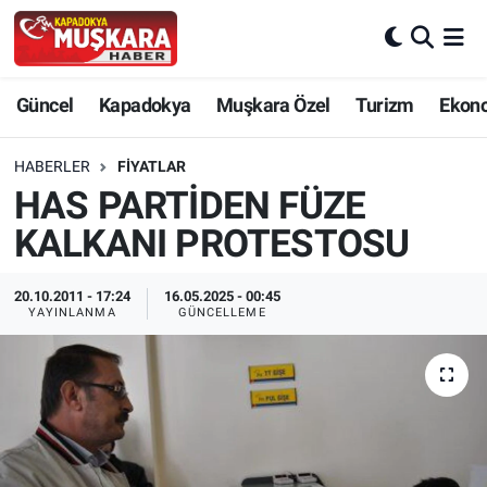
CANLI SEÇİM SONUÇLARI
Nevşehir Nöbetçi Eczaneler
Güncel
Kapadokya
Muşkara Özel
Turizm
Ekon
Güncel
Nevşehir Hava Durumu
HABERLER
FIYATLAR
SEÇİM
Nevşehir Trafik Yoğunluk Haritası
HAS PARTİDEN FÜZE
KALKANI PROTESTOSU
Muşkara Özel
Süper Lig Puan Durumu ve Fikstür
20.10.2011 - 17:24
16.05.2025 - 00:45
Ekonomi
Tüm Manşetler
YAYINLANMA
GÜNCELLEME
Kapadokya
Son Dakika Haberleri
Turizm
Haber Arşivi
Kültür - Sanat