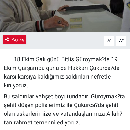
Yaşam
VEFATLAR
Paylaş
-
+
A
A
18 Ekim Salı günü Bitlis Güroymak?ta 19
Ekim Çarşamba günü de Hakkari Çukurca?da
karşı karşıya kaldığımız saldırıları nefretle
kınıyoruz.
Bu saldırılar vahşet boyutundadır. Güroymak?ta
şehit düşen polislerimiz ile Çukurca?da şehit
olan askerlerimize ve vatandaşlarımıza Allah?
tan rahmet temenni ediyoruz.