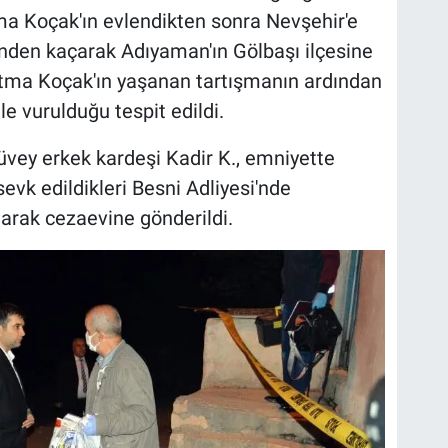
ma Koçak'ın evlendikten sonra Nevşehir'e
şinden kaçarak Adıyaman'ın Gölbaşı ilçesine
Fatma Koçak'ın yaşanan tartışmanın ardından
le vurulduğu tespit edildi.
üvey erkek kardeşi Kadir K., emniyette
vk edildikleri Besni Adliyesi'nde
arak cezaevine gönderildi.