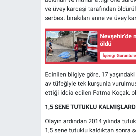
ve üvey kardeşi tarafından öldürül
serbest bırakılan anne ve üvey kar
Nevşehir’de m
öldü
İçeriği Görüntül
Edinilen bilgiye göre, 17 yaşında
av tüfeğiyle tek kurşunla vurulmu
ettiği iddia edilen Fatma Koçak, o
1,5 SENE TUTUKLU KALMIŞLARD
Olayın ardından 2014 yılında tutu
1,5 sene tutuklu kaldıktan sonra s