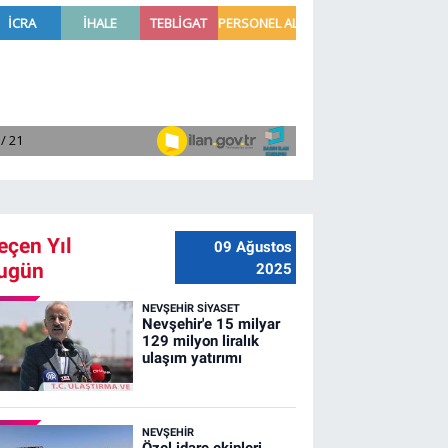
eçen Yıl
09 Ağustos
ugün
2025
NEVŞEHIR SIYASET
Nevşehir'e 15 milyar
129 milyon liralık
ulaşım yatırımı
NEVŞEHIR
Özel idare ekipleri