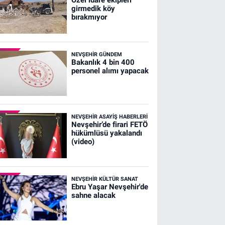
girmedik köy
bırakmıyor
NEVŞEHIR GÜNDEM
Bakanlık 4 bin 400
personel alımı yapacak
NEVŞEHIR ASAYIŞ HABERLERI
Nevşehir’de firari FETÖ
hükümlüsü yakalandı
(video)
NEVŞEHIR KÜLTÜR SANAT
Ebru Yaşar Nevşehir'de
sahne alacak