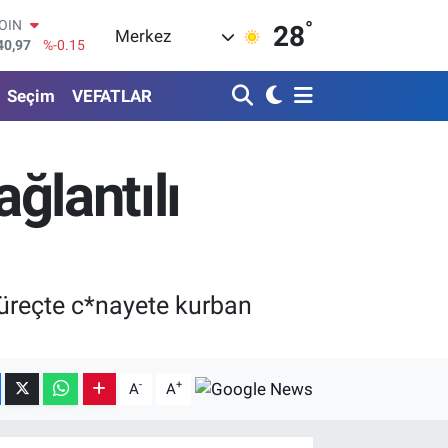
°
AR
28
Merkez
436
%0.18
O
510
%0.32
Seçim
VEFATLAR
RLİN
811
%0.38
M ALTIN
.55
%0
ağlantılı
T100
79
%-14
COIN
40,97
%-0.15
süreçte c*nayete kurban
-
+
A
A