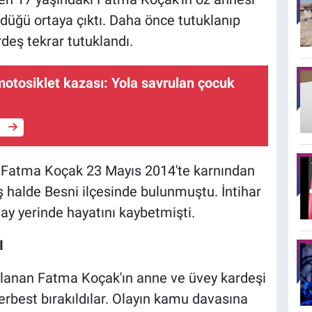
düğü ortaya çıktı. Daha önce tutuklanıp
deş tekrar tutuklandı.
otosiklet kazası: Yola savrulan çocuk
e
ki Fatma Koçak 23 Mayıs 2014'te karnından
ş halde Besni ilçesinde bulunmuştu. İntihar
lay yerinde hayatını kaybetmişti.
I
klanan Fatma Koçak'ın anne ve üvey kardeşi
erbest bırakıldılar. Olayın kamu davasına