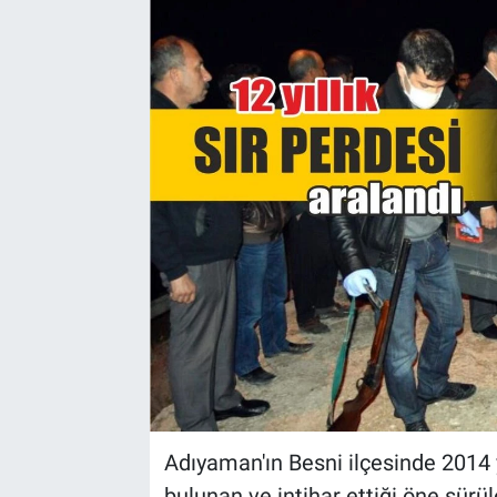
Yaşam
VEFATLAR
Adıyaman'ın Besni ilçesinde 2014 y
bulunan ve intihar ettiği öne sür