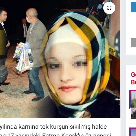
G
B
ılında karnına tek kurşun sıkılmış halde
ülen 17 yaşındaki Fatma Koçak'ın öz annesi