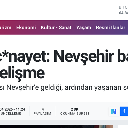
DOL
47,7
EUR
55,2
urizm
Ekonomi
Kültür - Sanat
Yaşam
Resmi İlanlar
STE
64,4
GRA
6660
 c*nayet: Nevşehir b
BİS
13.7
BIT
gelişme
64.8
sı Nevşehir’e geldiği, ardından yaşanan 
04.2026 - 11:24
4
2 DK
GÜNCELLEME
PAYLAŞIM
OKUNMA SÜRESI