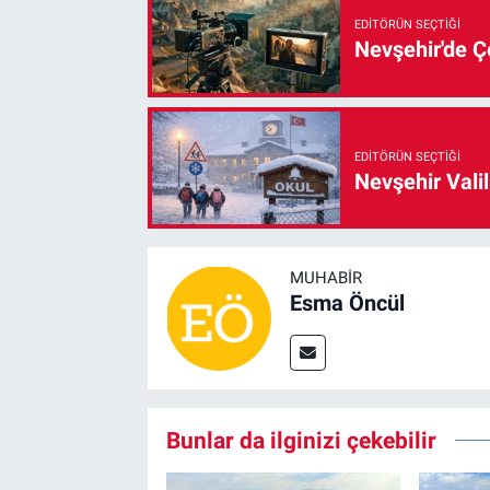
EDITÖRÜN SEÇTIĞI
Nevşehir'de Çe
EDITÖRÜN SEÇTIĞI
Nevşehir Valil
MUHABIR
Esma Öncül
Bunlar da ilginizi çekebilir