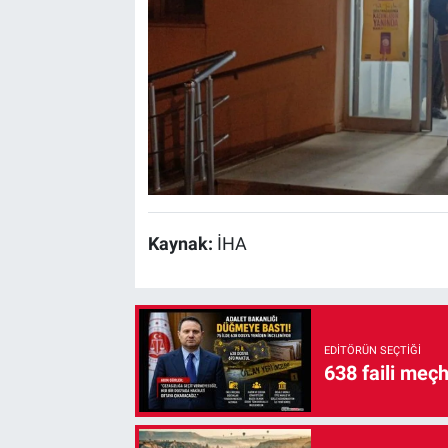
Kaynak:
İHA
EDITÖRÜN SEÇTIĞI
638 faili meç