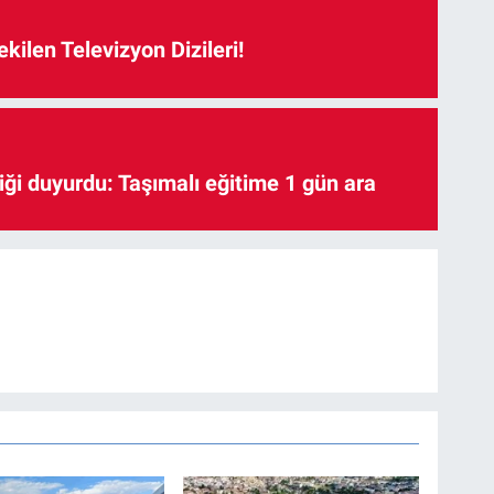
kilen Televizyon Dizileri!
iği duyurdu: Taşımalı eğitime 1 gün ara