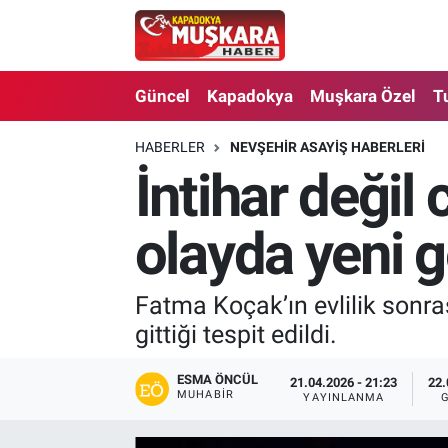
CANLI SEÇİM SONUÇLARI
Nevşehir Nöbetçi Eczaneler
Güncel
Kapadokya
Muşkara Özel
T
Güncel
Nevşehir Hava Durumu
HABERLER
NEVŞEHIR ASAYIŞ HABERLERI
İntihar değil
SEÇİM
Nevşehir Trafik Yoğunluk Haritası
Muşkara Özel
Süper Lig Puan Durumu ve Fikstür
olayda yeni 
Ekonomi
Tüm Manşetler
Fatma Koçak’ın evlilik sonra
gittiği tespit edildi.
Kapadokya
Son Dakika Haberleri
Turizm
Haber Arşivi
ESMA ÖNCÜL
21.04.2026 - 21:23
22.
MUHABIR
YAYINLANMA
Kültür - Sanat