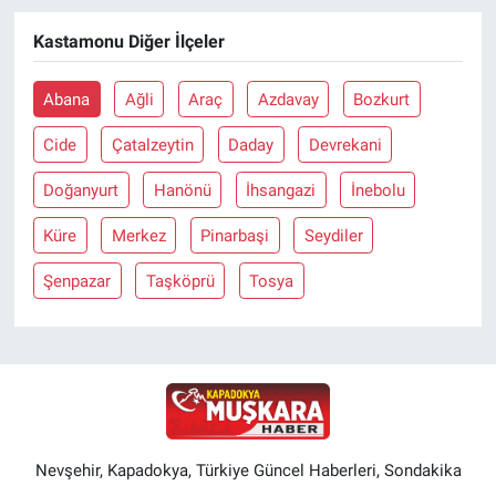
Kastamonu Diğer İlçeler
Abana
Ağli
Araç
Azdavay
Bozkurt
Cide
Çatalzeytin
Daday
Devrekani
Doğanyurt
Hanönü
İhsangazi
İnebolu
Küre
Merkez
Pinarbaşi
Seydiler
Şenpazar
Taşköprü
Tosya
Nevşehir, Kapadokya, Türkiye Güncel Haberleri, Sondakika