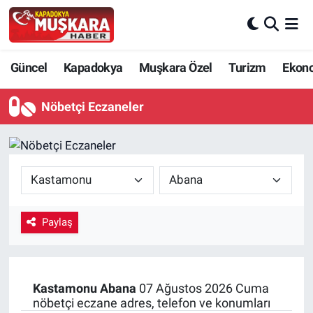
CANLI SEÇİM SONUÇLARI
Nevşehir Nöbetçi Eczaneler
Güncel
Kapadokya
Muşkara Özel
Turizm
Ekon
Güncel
Nevşehir Hava Durumu
Nöbetçi Eczaneler
SEÇİM
Nevşehir Trafik Yoğunluk Haritası
Muşkara Özel
Süper Lig Puan Durumu ve Fikstür
Ekonomi
Tüm Manşetler
Paylaş
Kapadokya
Son Dakika Haberleri
Turizm
Haber Arşivi
Kastamonu
Abana
07 Ağustos 2026 Cuma
nöbetçi eczane adres, telefon ve konumları
Kültür - Sanat