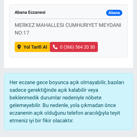
Yaşam
Abana Eczanesi
Abana
MERKEZ MAHALLESI CUMHURIYET MEYDANI
VEFATLAR
NO:17
Yol Tarifi Al
0 (366) 564 20 30
Her eczane gece boyunca açık olmayabilir, bazıları
sadece gerektiğinde açık kalabilir veya
beklenmedik durumlar nedeniyle nöbete
gelemeyebilir. Bu nedenle, yola çıkmadan önce
eczanenin açık olduğunu telefon aracılığıyla teyit
etmeniz iyi bir fikir olacaktır.