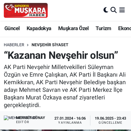
CANLI SEÇİM SONUÇLARI
Nevşehir Nöbetçi Eczaneler
Güncel
Kapadokya
Muşkara Özel
Turizm
Ekon
Güncel
Nevşehir Hava Durumu
HABERLER
NEVŞEHIR SIYASET
SEÇİM
Nevşehir Trafik Yoğunluk Haritası
“Kazanan Nevşehir olsun”
AK Parti Nevşehir Milletvekilleri Süleyman
Muşkara Özel
Süper Lig Puan Durumu ve Fikstür
Özgün ve Emre Çalışkan, AK Parti İl Başkanı Ali
Kemikkıran, AK Parti Nevşehir Belediye başkan
Ekonomi
Tüm Manşetler
adayı Mehmet Savran ve AK Parti Merkez İlçe
Başkanı Murat Özkaya esnaf ziyaretleri
Kapadokya
Son Dakika Haberleri
gerçekleştirdi.
Turizm
Haber Arşivi
MEHMET GÜNAY
27.01.2024 - 16:06
19.06.2025 - 23:43
EDITÖR
YAYINLANMA
GÜNCELLEME
Kültür - Sanat