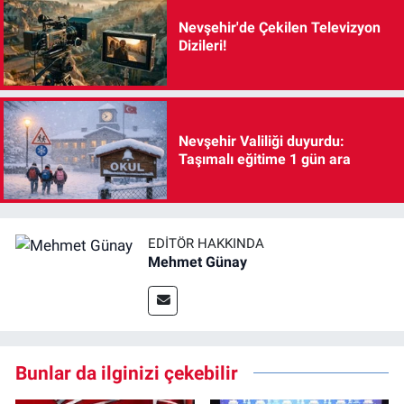
Nevşehir'de Çekilen Televizyon
Dizileri!
Nevşehir Valiliği duyurdu:
Taşımalı eğitime 1 gün ara
EDITÖR HAKKINDA
Mehmet Günay
Bunlar da ilginizi çekebilir