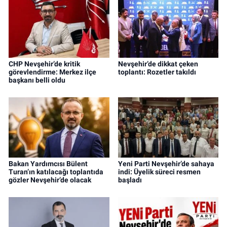
CHP Nevşehir’de kritik
Nevşehir’de dikkat çeken
görevlendirme: Merkez ilçe
toplantı: Rozetler takıldı
başkanı belli oldu
Bakan Yardımcısı Bülent
Yeni Parti Nevşehir’de sahaya
Turan’ın katılacağı toplantıda
indi: Üyelik süreci resmen
gözler Nevşehir’de olacak
başladı