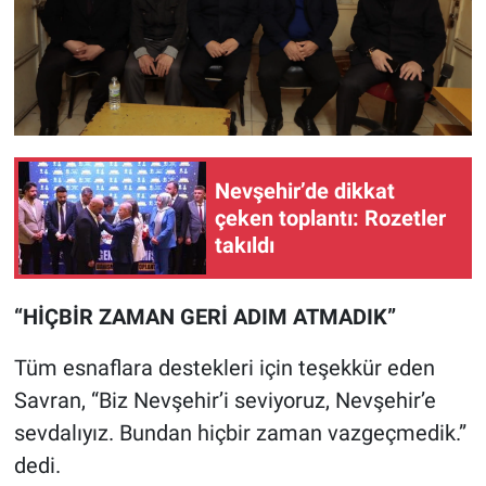
Nevşehir’de dikkat
çeken toplantı: Rozetler
takıldı
“HİÇBİR ZAMAN GERİ ADIM ATMADIK”
Tüm esnaflara destekleri için teşekkür eden
Savran, “Biz Nevşehir’i seviyoruz, Nevşehir’e
sevdalıyız. Bundan hiçbir zaman vazgeçmedik.”
dedi.