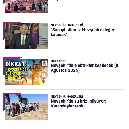
NEVŞEHIR HABERLERI
“Sanayi sitemiz Nevşehir’e değer
katacak”
NEVŞEHIR
Nevşehir'de elektrikler kesilecek (8
Ağustos 2025)
NEVŞEHIR HABERLERI
Nevşehir’de su krizi büyüyor:
Vatandaşlar tepkili