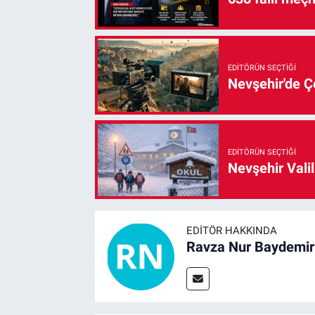
EDITÖRÜN SEÇTIĞI
Nevşehir'de Çe
EDITÖRÜN SEÇTIĞI
Nevşehir Valil
EDITÖR HAKKINDA
Ravza Nur Baydemir