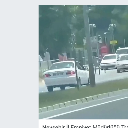
Yaşam
VEFATLAR
Nevşehir İl Emniyet Müdürlüğü Tra