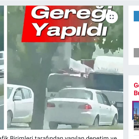
G
B
fik Birimleri tarafından yapılan denetim ve