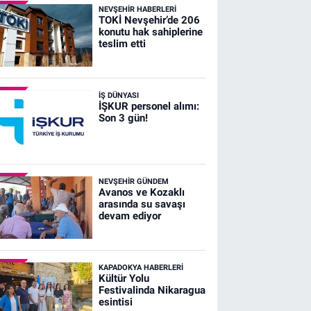
NEVŞEHIR HABERLERI
TOKİ Nevşehir’de 206
konutu hak sahiplerine
teslim etti
İŞ DÜNYASI
İŞKUR personel alımı:
Son 3 gün!
NEVŞEHIR GÜNDEM
Avanos ve Kozaklı
arasında su savaşı
devam ediyor
KAPADOKYA HABERLERI
Kültür Yolu
Festivalinda Nikaragua
esintisi