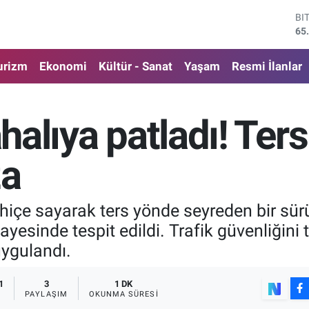
DO
47
EU
55
urizm
Ekonomi
Kültür - Sanat
Yaşam
Resmi İlanlar
ST
64
GR
66
ahalıya patladı! Ter
Bİ
13
BI
za
65
nı hiçe sayarak ters yönde seyreden bir s
yesinde tespit edildi. Trafik güvenliğini
uygulandı.
1
3
1 DK
PAYLAŞIM
OKUNMA SÜRESI