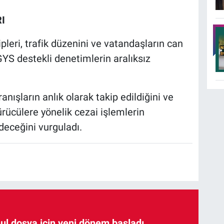
I
leri, trafik düzenini ve vatandaşların can
S destekli denetimlerin aralıksız
ranışların anlık olarak takip edildiğini ve
ürücülere yönelik cezai işlemlerin
eceğini vurguladı.
hul dosya için yeni dönem başladı