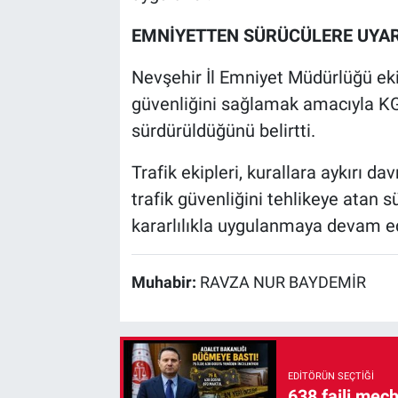
EMNİYETTEN SÜRÜCÜLERE UYAR
Nevşehir İl Emniyet Müdürlüğü ekip
güvenliğini sağlamak amacıyla KGY
sürdürüldüğünü belirtti.
Trafik ekipleri, kurallara aykırı dav
trafik güvenliğini tehlikeye atan s
kararlılıkla uygulanmaya devam ed
Muhabir:
RAVZA NUR BAYDEMİR
EDITÖRÜN SEÇTIĞI
638 faili meç