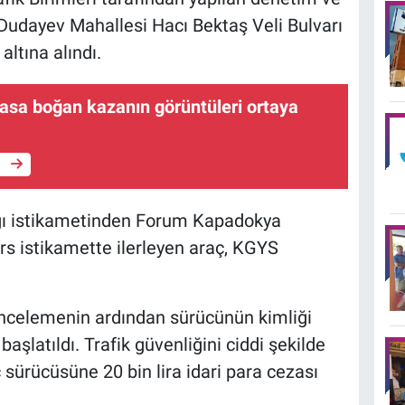
udayev Mahallesi Hacı Bektaş Veli Bulvarı
altına alındı.
yasa boğan kazanın görüntüleri ortaya
e
şağı istikametinden Forum Kapadokya
rs istikamette ilerleyen araç, KGYS
 incelemenin ardından sürücünün kimliği
başlatıldı. Trafik güvenliğini ciddi şekilde
 sürücüsüne 20 bin lira idari para cezası