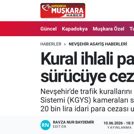
CANLI SEÇİM SONUÇLARI
Nevşehir Nöbetçi Eczaneler
Güncel
Kapadokya
Muşkara Özel
T
Güncel
Nevşehir Hava Durumu
HABERLER
NEVŞEHIR ASAYIŞ HABERLERI
Kural ihlali p
SEÇİM
Nevşehir Trafik Yoğunluk Haritası
Muşkara Özel
Süper Lig Puan Durumu ve Fikstür
sürücüye ce
Ekonomi
Tüm Manşetler
Nevşehir'de trafik kuralları
Sistemi (KGYS) kameraları sa
Kapadokya
Son Dakika Haberleri
20 bin lira idari para cezası 
Turizm
Haber Arşivi
RAVZA NUR BAYDEMIR
10.06.2026 - 18:3
EDITÖR
YAYINLANMA
Kültür - Sanat