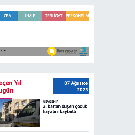
eçen Yıl
07 Ağustos
ugün
2025
NEVŞEHIR
3. kattan düşen çocuk
hayatını kaybetti