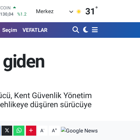
°
LAR
31
Merkez
,7069
%0.17
RO
,0265
%0.01
Seçim
VEFATLAR
ERLİN
,1897
%0.02
AM ALTIN
18.49
%2.12
s giden
ST100
.887
%64
TCOIN
.130,04
%1.2
ürücü, Kent Güvenlik Yönetim
 tehlikeye düşüren sürücüye
-
+
A
A