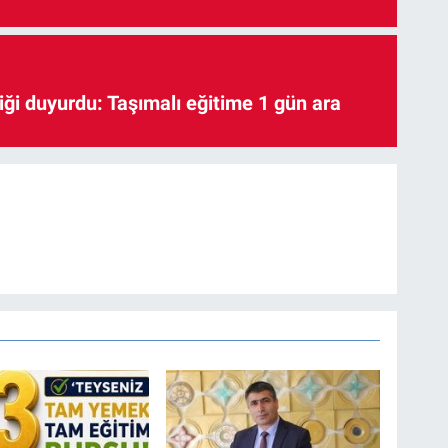
iği duyurdu: Taşımalı eğitime 1 gün ara