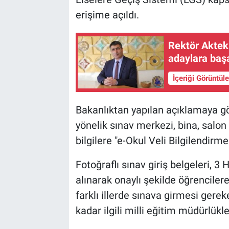
erişime açıldı.
Rektör Aktek
adaylara baş
İçeriği Görüntül
Bakanlıktan yapılan açıklamaya g
yönelik sınav merkezi, bina, salon ve
bilgilere "e-Okul Veli Bilgilendirm
Fotoğraflı sınav giriş belgeleri, 3
alınarak onaylı şekilde öğrenciler
farklı illerde sınava girmesi gerek
kadar ilgili milli eğitim müdürlükl