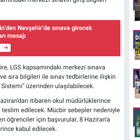
in’den Nevşehir’de sınava girecek
arı mesajı
e
öre, LGS kapsamındaki merkezi sınava
 sıra bilgileri ile sınav tedbirlerine ilişkin
e Sistemi" üzerinden ulaşılabilecek.
 Haziran'dan itibaren okul müdürlüklerince
e teslim edilecek. Mücbir sebepler nedeniyle
en öğrenciler için başvurular, 8 Haziran'a
erince kabul edilecek.