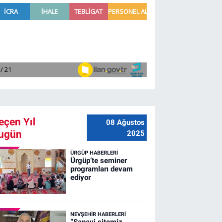
eçen Yıl
08 Ağustos
ugün
2025
ÜRGÜP HABERLERI
Ürgüp’te seminer
programları devam
ediyor
NEVŞEHIR HABERLERI
“Sanayi sitemiz