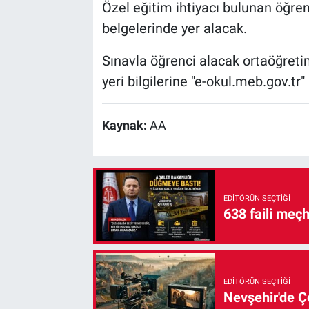
Özel eğitim ihtiyacı bulunan öğrenc
belgelerinde yer alacak.
Sınavla öğrenci alacak ortaöğretim
yeri bilgilerine "e-okul.meb.gov.tr"
Kaynak:
AA
EDITÖRÜN SEÇTIĞI
638 faili meç
EDITÖRÜN SEÇTIĞI
Nevşehir'de Çe