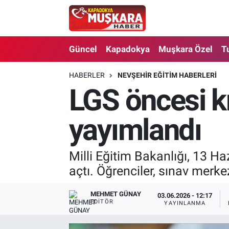
CANLI SEÇİM SONUÇLARI
Nevşehir Nöbetçi Eczaneler
Güncel
Kapadokya
Muşkara Özel
T
Güncel
Nevşehir Hava Durumu
HABERLER
NEVŞEHIR EĞITIM HABERLERI
LGS öncesi kr
SEÇİM
Nevşehir Trafik Yoğunluk Haritası
Muşkara Özel
Süper Lig Puan Durumu ve Fikstür
yayımlandı
Ekonomi
Tüm Manşetler
Milli Eğitim Bakanlığı, 13 Ha
açtı. Öğrenciler, sınav merke
Kapadokya
Son Dakika Haberleri
Turizm
Haber Arşivi
MEHMET GÜNAY
03.06.2026 - 12:17
EDITÖR
YAYINLANMA
Kültür - Sanat