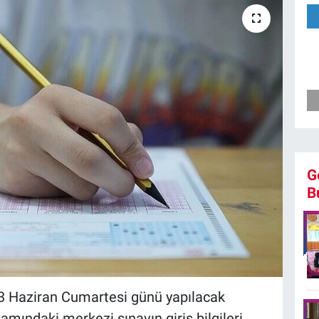
G
B
13 Haziran Cumartesi günü yapılacak
mındaki merkezi sınavın giriş bilgileri