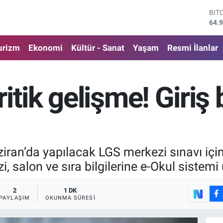
DO
47,
EU
55,
urizm
Ekonomi
Kültür - Sanat
Yaşam
Resmi İlanlar
STE
64,
GRA
666
itik gelişme! Giriş 
BİS
13.
BIT
64.
ziran’da yapılacak LGS merkezi sınavı için 
zi, salon ve sıra bilgilerine e-Okul sistem
2
1 DK
PAYLAŞIM
OKUNMA SÜRESI