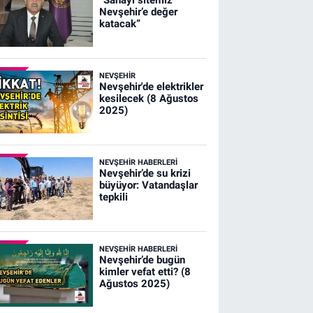
Nevşehir’e değer
katacak”
NEVŞEHIR
Nevşehir'de elektrikler
kesilecek (8 Ağustos
2025)
NEVŞEHIR HABERLERI
Nevşehir’de su krizi
büyüyor: Vatandaşlar
tepkili
NEVŞEHIR HABERLERI
Nevşehir’de bugün
kimler vefat etti? (8
Ağustos 2025)