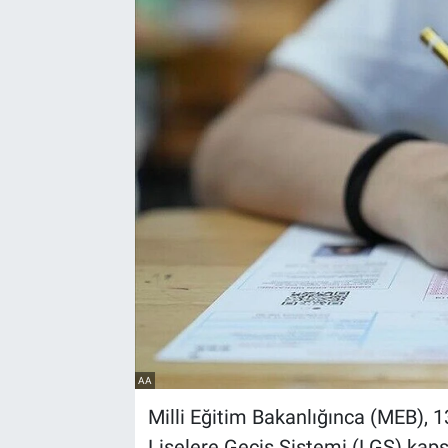
Yaşam
VEFATLAR
AA
Milli Eğitim Bakanlığınca (MEB), 
Liselere Geçiş Sistemi (LGS) kapsa