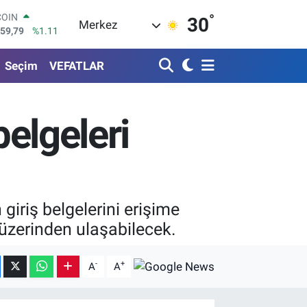
°
LAR
30
Merkez
7436
%0.18
RO
2510
%0.32
Seçim
VEFATLAR
RLİN
4811
%0.38
M ALTIN
0.55
%0.03
belgeleri
T100
779
%-14
COIN
959,79
%1.11
giriş belgelerini erişime
i üzerinden ulaşabilecek.
-
+
A
A