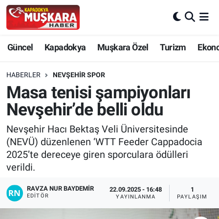
CANLI SEÇİM SONUÇLARI
Nevşehir Nöbetçi Eczaneler
Güncel
Kapadokya
Muşkara Özel
Turizm
Ekon
Güncel
Nevşehir Hava Durumu
HABERLER
NEVŞEHIR SPOR
SEÇİM
Nevşehir Trafik Yoğunluk Haritası
Masa tenisi şampiyonları
Nevşehir’de belli oldu
Muşkara Özel
Süper Lig Puan Durumu ve Fikstür
Nevşehir Hacı Bektaş Veli Üniversitesinde
Ekonomi
Tüm Manşetler
(NEVÜ) düzenlenen ‘WTT Feeder Cappadocia
2025’te dereceye giren sporculara ödülleri
Kapadokya
Son Dakika Haberleri
verildi.
Turizm
Haber Arşivi
RAVZA NUR BAYDEMIR
22.09.2025 - 16:48
1
EDITÖR
YAYINLANMA
PAYLAŞIM
Kültür - Sanat