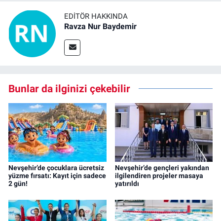
EDITÖR HAKKINDA
Ravza Nur Baydemir
Bunlar da ilginizi çekebilir
Nevşehir’de çocuklara ücretsiz
Nevşehir’de gençleri yakından
yüzme fırsatı: Kayıt için sadece
ilgilendiren projeler masaya
2 gün!
yatırıldı