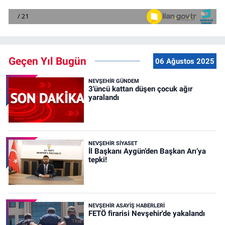
Geçen Yıl Bugün
06 Ağustos 2025
NEVŞEHIR GÜNDEM
3'üncü kattan düşen çocuk ağır
yaralandı
NEVŞEHIR SIYASET
İl Başkanı Aygün’den Başkan Arı’ya
tepki!
NEVŞEHIR ASAYIŞ HABERLERI
FETÖ firarisi Nevşehir'de yakalandı