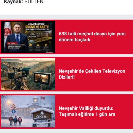
Kaynak:
BÜLTEN
638 faili meçhul dosya için yeni
dönem başladı
Nevşehir'de Çekilen Televizyon
Dizileri!
Nevşehir Valiliği duyurdu:
Taşımalı eğitime 1 gün ara