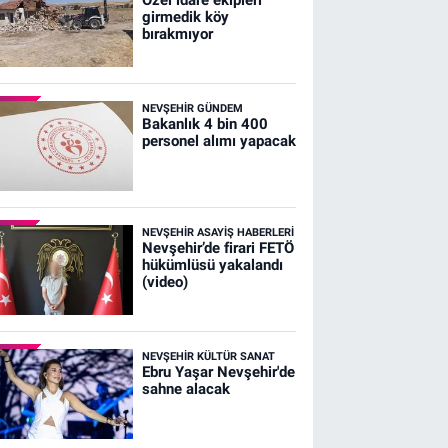
girmedik köy
bırakmıyor
NEVŞEHIR GÜNDEM
Bakanlık 4 bin 400
personel alımı yapacak
NEVŞEHIR ASAYIŞ HABERLERI
Nevşehir’de firari FETÖ
hükümlüsü yakalandı
(video)
NEVŞEHIR KÜLTÜR SANAT
Ebru Yaşar Nevşehir'de
sahne alacak