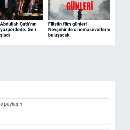
m Abdullah Çatlı’nın
Filistin film günleri
eyazperdede: Geri
Nevşehir'de sinemaseverlerle
şladı
buluşacak