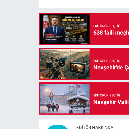
EDITÖRÜN SEÇTIĞI
638 faili meç
EDITÖRÜN SEÇTIĞI
Nevşehir'de Çe
EDITÖRÜN SEÇTIĞI
Nevşehir Valil
EDITÖR HAKKINDA