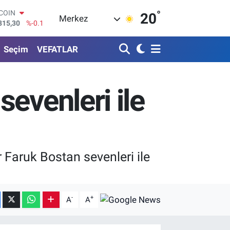
°
LAR
20
Merkez
7436
%0.18
RO
2510
%0.32
Seçim
VEFATLAR
ERLİN
4811
%0.38
AM ALTIN
0.55
%0
evenleri ile
ST100
779
%-14
TCOIN
815,30
%-0.1
Faruk Bostan sevenleri ile
-
+
A
A