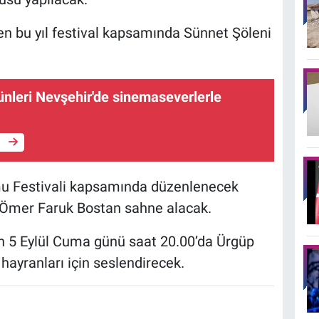
rken bu yıl festival kapsamında Sünnet Şöleni
 günleri Nevşehir'de sinemaseverlerle
e
mu Festivali kapsamında düzenlenecek
 Ömer Faruk Bostan sahne alacak.
 5 Eylül Cuma günü saat 20.00’da Ürgüp
 hayranları için seslendirecek.