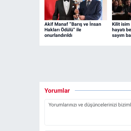
Akif Manaf “Barış ve İnsan
Kilit isi
Hakları Ödülü” ile
hayatı b
onurlandırıldı
sayım ba
Yorumlar