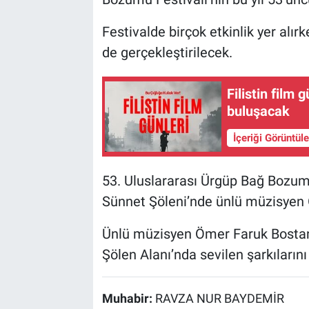
Festivalde birçok etkinlik yer alı
de gerçekleştirilecek.
Filistin film
buluşacak
İçeriği Görüntül
53. Uluslararası Ürgüp Bağ Bozu
Sünnet Şöleni’nde ünlü müzisyen
Ünlü müzisyen Ömer Faruk Bostan
Şölen Alanı’nda sevilen şarkılarını
Muhabir:
RAVZA NUR BAYDEMİR