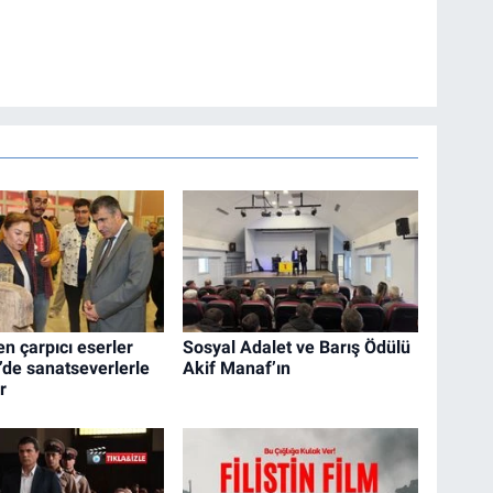
en çarpıcı eserler
Sosyal Adalet ve Barış Ödülü
’de sanatseverlerle
Akif Manaf’ın
r