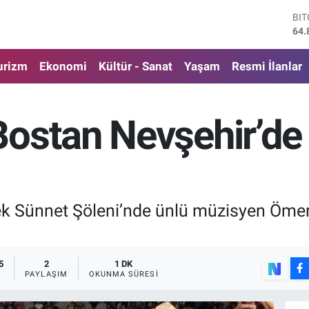
DO
47,
EU
55,
urizm
Ekonomi
Kültür - Sanat
Yaşam
Resmi İlanlar
ST
64,
GR
666
ostan Nevşehir’de s
Bİ
13.
BI
64.
k Sünnet Şöleni’nde ünlü müzisyen Ömer 
5
2
1 DK
PAYLAŞIM
OKUNMA SÜRESI