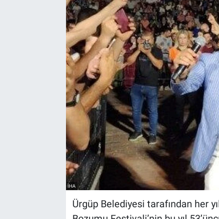
Yaşam
VEFATLAR
İHA
Ürgüp Belediyesi tarafından her y
Bozumu Festivali’nin bu yıl 53’ünc