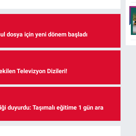
hul dosya için yeni dönem başladı
kilen Televizyon Dizileri!
iği duyurdu: Taşımalı eğitime 1 gün ara