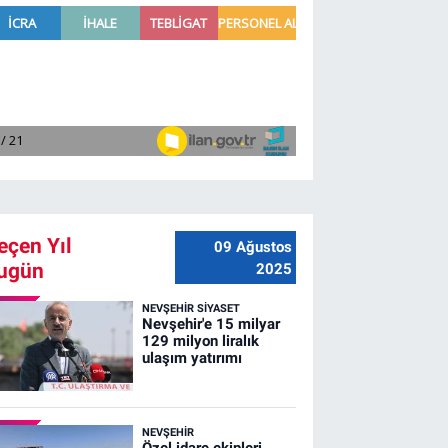
eçen Yıl
09 Ağustos
ugün
2025
NEVŞEHIR SIYASET
Nevşehir'e 15 milyar
129 milyon liralık
ulaşım yatırımı
NEVŞEHIR
Özel idare ekipleri