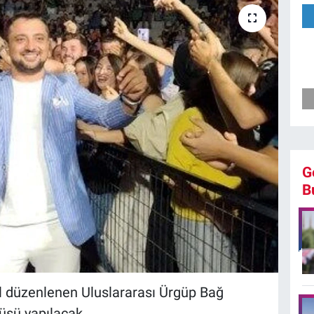
G
B
ıl düzenlenen Uluslararası Ürgüp Bağ
üsü yapılacak.