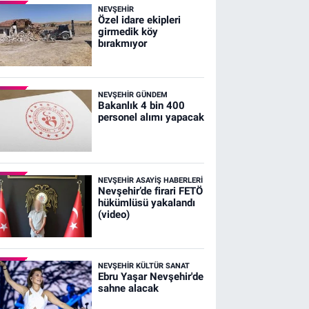
NEVŞEHIR
Özel idare ekipleri
girmedik köy
bırakmıyor
NEVŞEHIR GÜNDEM
Bakanlık 4 bin 400
personel alımı yapacak
NEVŞEHIR ASAYIŞ HABERLERI
Nevşehir’de firari FETÖ
hükümlüsü yakalandı
(video)
NEVŞEHIR KÜLTÜR SANAT
Ebru Yaşar Nevşehir'de
sahne alacak