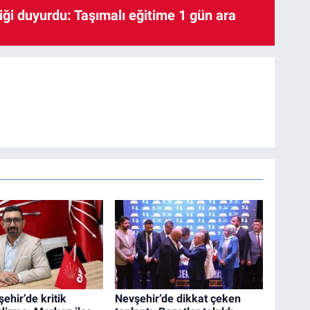
iği duyurdu: Taşımalı eğitime 1 gün ara
ehir’de kritik
Nevşehir’de dikkat çeken