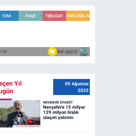
eçen Yıl
09 Ağustos
ugün
2025
NEVŞEHIR SIYASET
Nevşehir'e 15 milyar
129 milyon liralık
ulaşım yatırımı