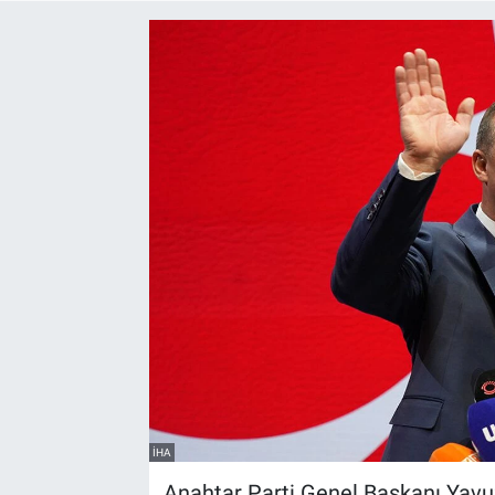
Yaşam
VEFATLAR
İHA
Anahtar Parti Genel Başkanı Yavu