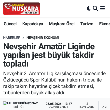
CANLI SEÇİM SONUÇLARI
Nevşehir Nöbetçi Eczaneler
Güncel
Kapadokya
Muşkara Özel
Turizm
Ekon
Güncel
Nevşehir Hava Durumu
HABERLER
NEVŞEHIR EKONOMI
SEÇİM
Nevşehir Trafik Yoğunluk Haritası
Nevşehir Amatör Liginde
yapılan jest büyük takdir
Muşkara Özel
Süper Lig Puan Durumu ve Fikstür
topladı
Ekonomi
Tüm Manşetler
Nevşehir 2. Amatör Lig karşılaşması öncesinde
Özlücegücü Spor Kulübü’nün hakem triosu ile
Kapadokya
Son Dakika Haberleri
rakip takım heyetine çiçek takdim etmesi,
tribünlerden büyük alkış aldı.
Turizm
Haber Arşivi
MEHMET GÜNAY
25.05.2026 - 13:47
2
Kültür - Sanat
EDITÖR
YAYINLANMA
PAYLAŞIM
OKUN