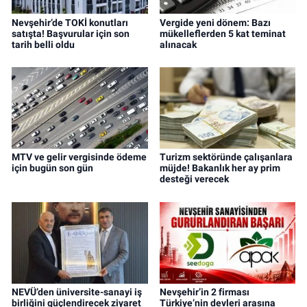
Nevşehir’de TOKİ konutları
Vergide yeni dönem: Bazı
satışta! Başvurular için son
mükelleflerden 5 kat teminat
tarih belli oldu
alınacak
MTV ve gelir vergisinde ödeme
Turizm sektöründe çalışanlara
için bugün son gün
müjde! Bakanlık her ay prim
desteği verecek
NEVÜ’den üniversite-sanayi iş
Nevşehir’in 2 firması
birliğini güçlendirecek ziyaret
Türkiye’nin devleri arasına