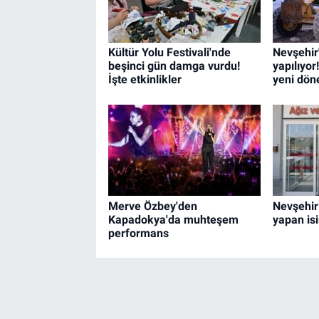
Kültür Yolu Festivali'nde
Nevşehir
beşinci gün damga vurdu!
yapılıyor
İşte etkinlikler
yeni dö
Merve Özbey'den
Nevşehir’
Kapadokya'da muhteşem
yapan is
performans