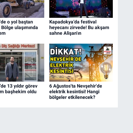
'de o yol baştan
Kapadokya’da festival
! Bölge ulaşımında
heyecanı zirvede! Bu akşam
nem
sahne Alişan'ın
de 13 yıldır görev
6 Ağustos'ta Nevşehir'de
im başhekim oldu
elektrik kesintisi! Hangi
bölgeler etkilenecek?