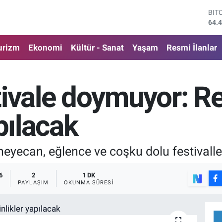
DO
47,
EU
55,
urizm
Ekonomi
Kültür - Sanat
Yaşam
Resmi İlanlar
STE
64,
GRA
651
tivale doymuyor: Re
BİS
13.
BIT
pılacak
64.
 heyecan, eğlence ve coşku dolu festivalle
6
2
1 DK
PAYLAŞIM
OKUNMA SÜRESI