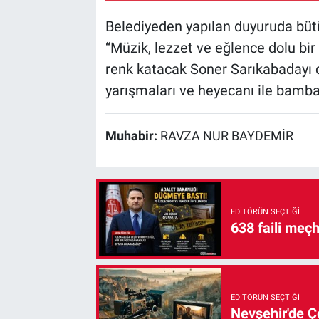
Belediyeden yapılan duyuruda büt
“Müzik, lezzet ve eğlence dolu bir 
renk katacak Soner Sarıkabadayı c
yarışmaları ve heyecanı ile bambaş
Muhabir:
RAVZA NUR BAYDEMİR
EDITÖRÜN SEÇTIĞI
638 faili meç
EDITÖRÜN SEÇTIĞI
Nevşehir'de Çe