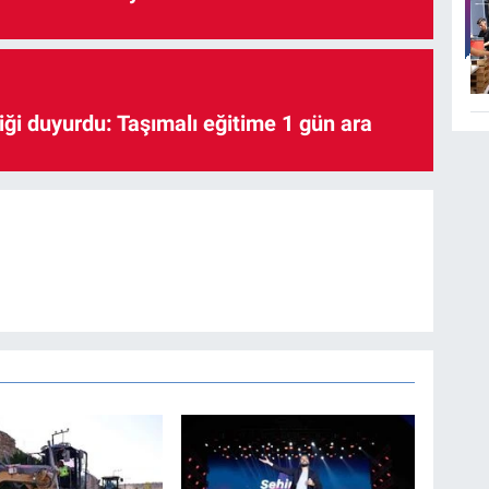
iği duyurdu: Taşımalı eğitime 1 gün ara