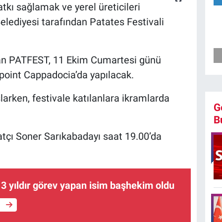
tkı sağlamak ve yerel üreticileri
lediyesi tarafından Patates Festivali
 olan PATFEST, 11 Ekim Cumartesi günü
oint Cappadocia’da yapılacak.
larken, festivale katılanlara ikramlarda
G
B
tçı Soner Sarıkabadayı saat 19.00’da
3 yıldır görev yapan isim başhekim oldu
e