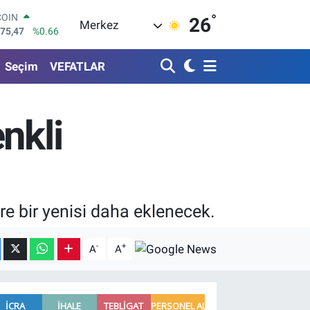
°
LAR
26
Merkez
5971
%0.05
RO
1336
%0.18
Seçim
VEFATLAR
RLİN
2534
%0.22
M ALTIN
8.23
%0.39
nkli
T100
703
%0
COIN
475,47
%0.66
re bir yenisi daha eklenecek.
-
+
A
A