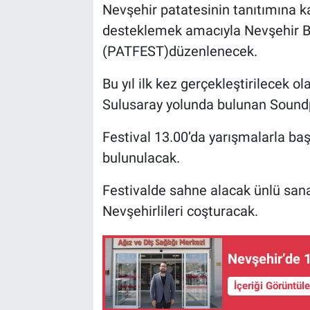
Nevşehir patatesinin tanıtımına ka
Yaşam
desteklemek amacıyla Nevşehir Be
(PATFEST)düzenlenecek.
VEFATLAR
Bu yıl ilk kez gerçekleştirilecek
Sulusaray yolunda bulunan Soundp
Festival 13.00’da yarışmalarla baş
bulunulacak.
Festivalde sahne alacak ünlü sana
Nevşehirlileri coşturacak.
Nevşehir’de 1
İçeriği Görüntül