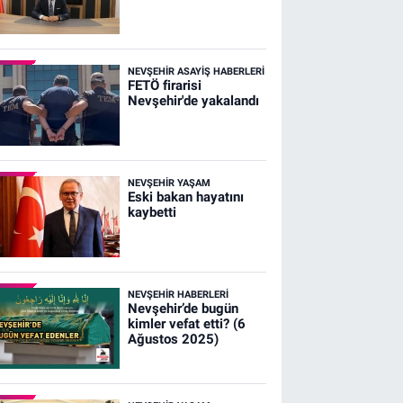
NEVŞEHIR ASAYIŞ HABERLERI
FETÖ firarisi
Nevşehir'de yakalandı
NEVŞEHIR YAŞAM
Eski bakan hayatını
kaybetti
NEVŞEHIR HABERLERI
Nevşehir’de bugün
kimler vefat etti? (6
Ağustos 2025)