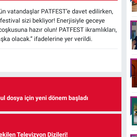
ün vatandaşlar PATFEST’e davet edilirken,
festival sizi bekliyor! Enerjisiyle geceye
oşkusuna hazır olun! PATFEST ikramlıkları,
ka olacak.” ifadelerine yer verildi.
hul dosya için yeni dönem başladı
kilen Televizyon Dizileri!