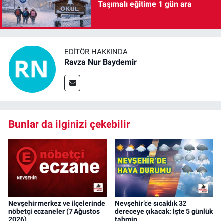
Taşımalı eğitime 1 gün ara
EDITÖR HAKKINDA
Ravza Nur Baydemir
Bunlar da ilginizi çekebilir
Nevşehir merkez ve ilçelerinde
Nevşehir’de sıcaklık 32
nöbetçi eczaneler (7 Ağustos
dereceye çıkacak: İşte 5 günlük
2026)
tahmin