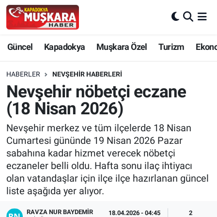
CANLI SEÇİM SONUÇLARI
Nevşehir Nöbetçi Eczaneler
Güncel
Kapadokya
Muşkara Özel
Turizm
Ekon
Güncel
Nevşehir Hava Durumu
HABERLER
NEVŞEHIR HABERLERI
SEÇİM
Nevşehir Trafik Yoğunluk Haritası
Nevşehir nöbetçi eczane
(18 Nisan 2026)
Muşkara Özel
Süper Lig Puan Durumu ve Fikstür
Nevşehir merkez ve tüm ilçelerde 18 Nisan
Ekonomi
Tüm Manşetler
Cumartesi gününde 19 Nisan 2026 Pazar
sabahına kadar hizmet verecek nöbetçi
Kapadokya
Son Dakika Haberleri
eczaneler belli oldu. Hafta sonu ilaç ihtiyacı
olan vatandaşlar için ilçe ilçe hazırlanan güncel
Turizm
Haber Arşivi
liste aşağıda yer alıyor.
Kültür - Sanat
RAVZA NUR BAYDEMIR
18.04.2026 - 04:45
2