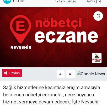
EDITÖR
YAYINLANMA
PAYLAŞIM
Yaşam
VEFATLAR
Paylaş
-
+
A
A
Sağlık hizmetlerine kesintisiz erişim amacıyla
belirlenen nöbetçi eczaneler, gece boyunca
hizmet vermeye devam edecek. İşte Nevşehir