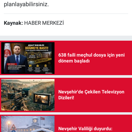
planlayabilirsiniz.
Kaynak:
HABER MERKEZİ
638 faili meçhul dosya için yeni
dönem başladı
Nevşehir'de Çekilen Televizyon
Dizileri!
Nevşehir Valiliği duyurdu: