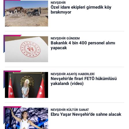
NEVŞEHIR
Özel idare ekipleri girmedik köy
bırakmıyor
NEVŞEHIR GÜNDEM
Bakanlık 4 bin 400 personel alımı
yapacak
NEVŞEHIR ASAYIŞ HABERLERI
Nevşehir’de firari FETÖ hükümlüsü
yakalandı (video)
NEVŞEHIR KÜLTÜR SANAT
Ebru Yaşar Nevşehir'de sahne alacak