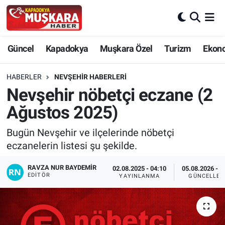
CANLI SEÇİM SONUÇLARI
Nevşehir Nöbetçi Eczaneler
Güncel
Kapadokya
Muşkara Özel
Turizm
Ekon
Güncel
Nevşehir Hava Durumu
HABERLER
NEVŞEHIR HABERLERI
SEÇİM
Nevşehir Trafik Yoğunluk Haritası
Nevşehir nöbetçi eczane (2
Ağustos 2025)
Muşkara Özel
Süper Lig Puan Durumu ve Fikstür
Bugün Nevşehir ve ilçelerinde nöbetçi
Ekonomi
Tüm Manşetler
eczanelerin listesi şu şekilde.
Kapadokya
Son Dakika Haberleri
RAVZA NUR BAYDEMIR
02.08.2025 - 04:10
05.08.2026 - 1
EDITÖR
YAYINLANMA
GÜNCELLEM
Turizm
Haber Arşivi
Kültür - Sanat