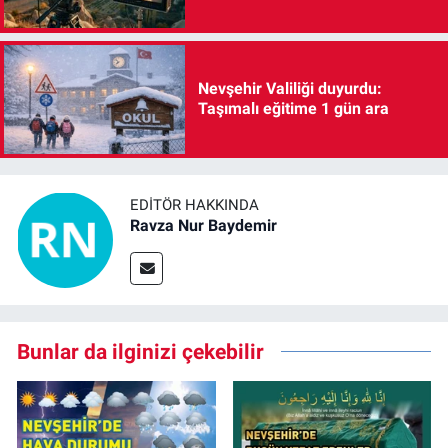
Nevşehir Valiliği duyurdu:
Taşımalı eğitime 1 gün ara
EDITÖR HAKKINDA
Ravza Nur Baydemir
Bunlar da ilginizi çekebilir