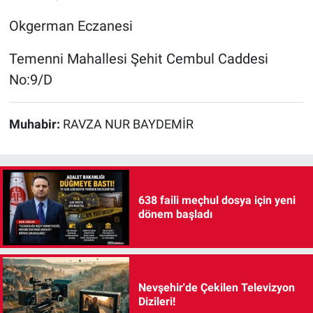
Okgerman Eczanesi
Temenni Mahallesi Şehit Cembul Caddesi
No:9/D
Muhabir:
RAVZA NUR BAYDEMİR
638 faili meçhul dosya için yeni
dönem başladı
Nevşehir'de Çekilen Televizyon
Dizileri!