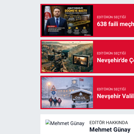
EDITÖRÜN SEÇTIĞI
638 faili meç
EDITÖRÜN SEÇTIĞI
Nevşehir'de Çe
EDITÖRÜN SEÇTIĞI
Nevşehir Valil
EDITÖR HAKKINDA
Mehmet Günay