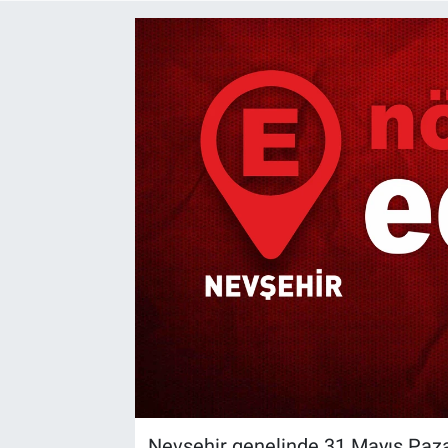
Yaşam
VEFATLAR
Nevşehir genelinde 31 Mayıs Paza