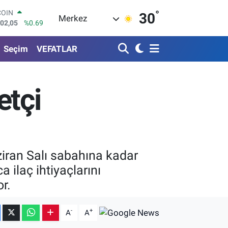
602,05
%0.69
°
30
LAR
Merkez
5986
%0.06
RO
0700
%0.1
Seçim
VEFATLAR
RLİN
2438
%0.21
M ALTIN
etçi
8.23
%0.39
T100
768
%48
ziran Salı sabahına kadar
 ilaç ihtiyaçlarını
r.
-
+
A
A