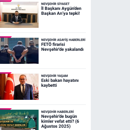
NEVŞEHIR SIYASET
İl Başkanı Aygün’den
Başkan Arı’ya tepki!
NEVŞEHIR ASAYIŞ HABERLERI
FETÖ firarisi
Nevşehir'de yakalandı
NEVŞEHIR YAŞAM
Eski bakan hayatını
kaybetti
NEVŞEHIR HABERLERI
Nevşehir’de bugün
kimler vefat etti? (6
Ağustos 2025)