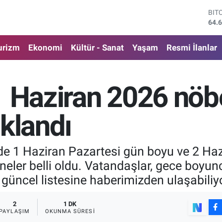
64.
DO
47,
EU
55,
urizm
Ekonomi
Kültür - Sanat
Yaşam
Resmi İlanlar
STE
64,
GRA
1 Haziran 2026 nöb
651
BİS
13.
klandı
nde 1 Haziran Pazartesi gün boyu ve 2 Ha
ler belli oldu. Vatandaşlar, gece boyunca
 güncel listesine haberimizden ulaşabiliyo
2
1 DK
PAYLAŞIM
OKUNMA SÜRESI