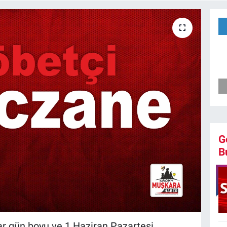
G
B
r gün boyu ve 1 Haziran Pazartesi