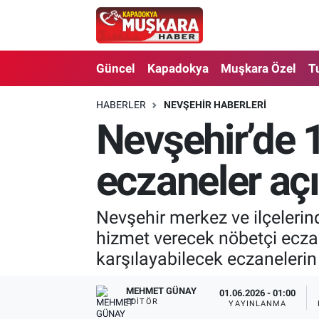
CANLI SEÇİM SONUÇLARI
Nevşehir Nöbetçi Eczaneler
Güncel
Kapadokya
Muşkara Özel
T
Güncel
Nevşehir Hava Durumu
HABERLER
NEVŞEHIR HABERLERI
Nevşehir’de 
SEÇİM
Nevşehir Trafik Yoğunluk Haritası
Muşkara Özel
Süper Lig Puan Durumu ve Fikstür
eczaneler açı
Ekonomi
Tüm Manşetler
Nevşehir merkez ve ilçeleri
hizmet verecek nöbetçi eczane
Kapadokya
Son Dakika Haberleri
karşılayabilecek eczanelerin
Turizm
Haber Arşivi
MEHMET GÜNAY
01.06.2026 - 01:00
EDITÖR
YAYINLANMA
Kültür - Sanat