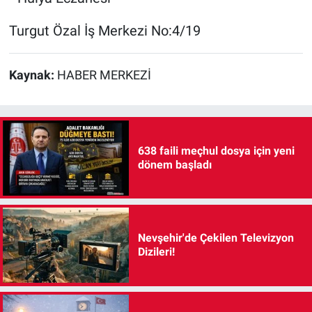
Turgut Özal İş Merkezi No:4/19
Kaynak:
HABER MERKEZİ
638 faili meçhul dosya için yeni
dönem başladı
Nevşehir'de Çekilen Televizyon
Dizileri!