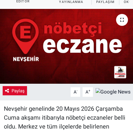
EDITÖR
YAYINLANMA
PAYLAŞIM
OKUN
Yaşam
VEFATLAR
Paylaş
-
+
A
A
Nevşehir genelinde 20 Mayıs 2026 Çarşamba
Cuma akşamı itibarıyla nöbetçi eczaneler belli
oldu. Merkez ve tüm ilçelerde belirlenen