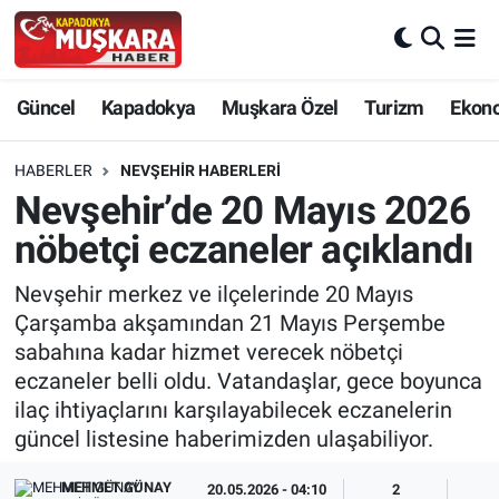
CANLI SEÇİM SONUÇLARI
Nevşehir Nöbetçi Eczaneler
Güncel
Kapadokya
Muşkara Özel
Turizm
Ekon
Güncel
Nevşehir Hava Durumu
HABERLER
NEVŞEHIR HABERLERI
SEÇİM
Nevşehir Trafik Yoğunluk Haritası
Nevşehir’de 20 Mayıs 2026
nöbetçi eczaneler açıklandı
Muşkara Özel
Süper Lig Puan Durumu ve Fikstür
Nevşehir merkez ve ilçelerinde 20 Mayıs
Ekonomi
Tüm Manşetler
Çarşamba akşamından 21 Mayıs Perşembe
sabahına kadar hizmet verecek nöbetçi
Kapadokya
Son Dakika Haberleri
eczaneler belli oldu. Vatandaşlar, gece boyunca
ilaç ihtiyaçlarını karşılayabilecek eczanelerin
Turizm
Haber Arşivi
güncel listesine haberimizden ulaşabiliyor.
Kültür - Sanat
MEHMET GÜNAY
20.05.2026 - 04:10
2