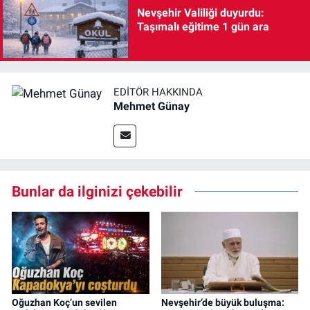
Nevşehir Valiliği duyurdu:
Taşımalı eğitime 1 gün ara
EDITÖR HAKKINDA
Mehmet Günay
Bunlar da ilginizi çekebilir
Oğuzhan Koç’un sevilen
Nevşehir’de büyük buluşma: