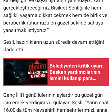
kardeşliğin ve dayanışmanın yanındayız. Yarın
gerçekleştireceğimiz Bisiklet Şenliği ile hem
sağlıklı yaşama dikkat çekmek hem de birlik ve
beraberlik ruhumuzu en güzel şekilde sahaya
yansıtmak istiyoruz.”
Sesli, hazırlıkların uzun süredir devam ettiğini
ifade etti.
Belediyeden kritik uyarı:
Başkan yardımcılarının
ismini kullanıp para
istiyorlar!
Genç İHH gönüllülerinin aylardır bu güzel gün
için emek verdiğini vurgulayan Sesli, “Yarın saat
16.00’da tüm Nevşehirli hemşehrilerimizi, anne