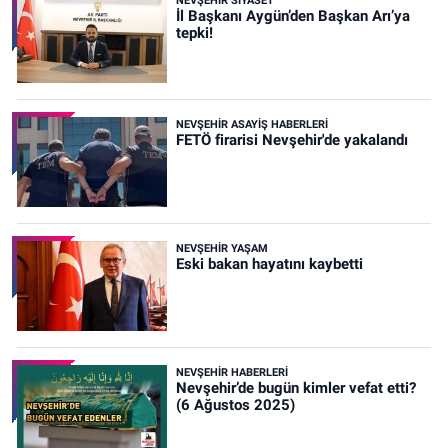
NEVŞEHIR SIYASET
İl Başkanı Aygün’den Başkan Arı’ya
tepki!
NEVŞEHIR ASAYIŞ HABERLERI
FETÖ firarisi Nevşehir'de yakalandı
NEVŞEHIR YAŞAM
Eski bakan hayatını kaybetti
NEVŞEHIR HABERLERI
Nevşehir’de bugün kimler vefat etti?
(6 Ağustos 2025)