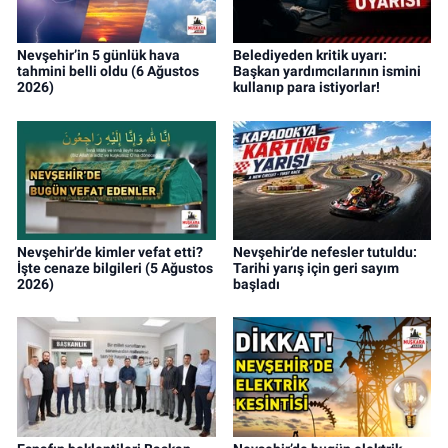
Nevşehir’in 5 günlük hava
Belediyeden kritik uyarı:
tahmini belli oldu (6 Ağustos
Başkan yardımcılarının ismini
2026)
kullanıp para istiyorlar!
Nevşehir’de kimler vefat etti?
Nevşehir’de nefesler tutuldu:
İşte cenaze bilgileri (5 Ağustos
Tarihi yarış için geri sayım
2026)
başladı