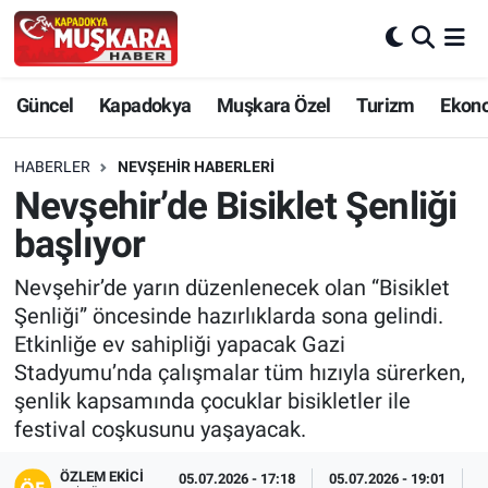
CANLI SEÇİM SONUÇLARI
Nevşehir Nöbetçi Eczaneler
Güncel
Kapadokya
Muşkara Özel
Turizm
Ekon
Güncel
Nevşehir Hava Durumu
HABERLER
NEVŞEHIR HABERLERI
SEÇİM
Nevşehir Trafik Yoğunluk Haritası
Nevşehir’de Bisiklet Şenliği
başlıyor
Muşkara Özel
Süper Lig Puan Durumu ve Fikstür
Nevşehir’de yarın düzenlenecek olan “Bisiklet
Ekonomi
Tüm Manşetler
Şenliği” öncesinde hazırlıklarda sona gelindi.
Etkinliğe ev sahipliği yapacak Gazi
Kapadokya
Son Dakika Haberleri
Stadyumu’nda çalışmalar tüm hızıyla sürerken,
şenlik kapsamında çocuklar bisikletler ile
Turizm
Haber Arşivi
festival coşkusunu yaşayacak.
Kültür - Sanat
ÖZLEM EKICI
05.07.2026 - 17:18
05.07.2026 - 19:01