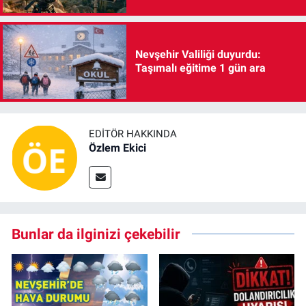
Nevşehir Valiliği duyurdu:
Taşımalı eğitime 1 gün ara
EDITÖR HAKKINDA
Özlem Ekici
Bunlar da ilginizi çekebilir