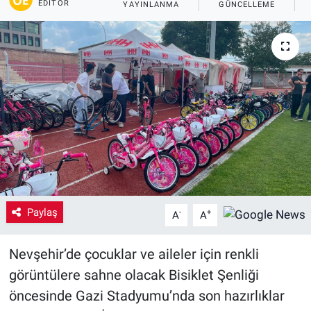
EDITÖR
YAYINLANMA
GÜNCELLEME
P
Yaşam
VEFATLAR
Paylaş
-
+
A
A
Nevşehir’de çocuklar ve aileler için renkli
görüntülere sahne olacak Bisiklet Şenliği
öncesinde Gazi Stadyumu’nda son hazırlıklar