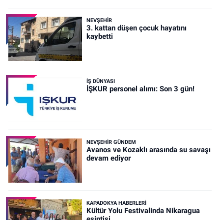
NEVŞEHIR
3. kattan düşen çocuk hayatını
kaybetti
İŞ DÜNYASI
İŞKUR personel alımı: Son 3 gün!
NEVŞEHIR GÜNDEM
Avanos ve Kozaklı arasında su savaşı
devam ediyor
KAPADOKYA HABERLERI
Kültür Yolu Festivalinda Nikaragua
esintisi