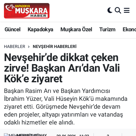
CANLI SEÇİM SONUÇLARI
Nevşehir Nöbetçi Eczaneler
Güncel
Kapadokya
Muşkara Özel
Turizm
Ekon
Güncel
Nevşehir Hava Durumu
HABERLER
NEVŞEHIR HABERLERI
SEÇİM
Nevşehir Trafik Yoğunluk Haritası
Nevşehir’de dikkat çeken
zirve! Başkan Arı’dan Vali
Muşkara Özel
Süper Lig Puan Durumu ve Fikstür
Kök’e ziyaret
Ekonomi
Tüm Manşetler
Başkan Rasim Arı ve Başkan Yardımcısı
İbrahim Yüzer, Vali Hüseyin Kök’ü makamında
Kapadokya
Son Dakika Haberleri
ziyaret etti. Görüşmede Nevşehir’de devam
eden projeler, altyapı yatırımları ve vatandaş
Turizm
Haber Arşivi
odaklı hizmetler ele alındı.
Kültür - Sanat
MEHMET GÜNAY