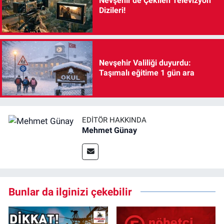
Nevşehir'de Çekilen Televizyon
Dizileri!
Nevşehir Valiliği duyurdu:
Taşımalı eğitime 1 gün ara
EDITÖR HAKKINDA
Mehmet Günay
Bunlar da ilginizi çekebilir