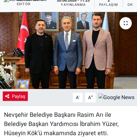
20.06.2026 - 11:23
2
EDITÖR
YAYINLANMA
PAYLAŞIM
OKUN
Yaşam
VEFATLAR
Paylaş
-
+
A
A
Nevşehir Belediye Başkanı Rasim Arı ile
Belediye Başkan Yardımcısı İbrahim Yüzer,
Hüseyin Kök’ü makamında ziyaret etti.