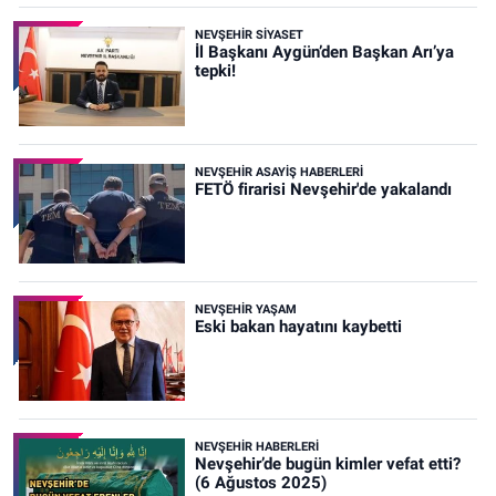
NEVŞEHIR SIYASET
İl Başkanı Aygün’den Başkan Arı’ya
tepki!
NEVŞEHIR ASAYIŞ HABERLERI
FETÖ firarisi Nevşehir'de yakalandı
NEVŞEHIR YAŞAM
Eski bakan hayatını kaybetti
NEVŞEHIR HABERLERI
Nevşehir’de bugün kimler vefat etti?
(6 Ağustos 2025)