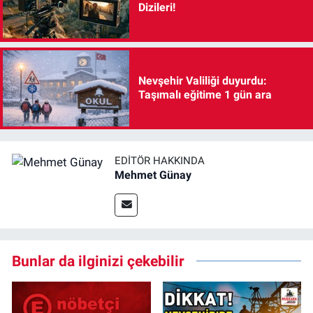
Dizileri!
Nevşehir Valiliği duyurdu:
Taşımalı eğitime 1 gün ara
EDITÖR HAKKINDA
Mehmet Günay
Bunlar da ilginizi çekebilir