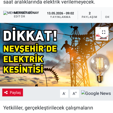
saat aralıklarında elektrik verilemeyecek.
Yaşam
MEHMET GÜNAY
13.05.2026 - 09:02
2
EDITÖR
YAYINLANMA
PAYLAŞIM
OKUN
VEFATLAR
Paylaş
-
+
A
A
Yetkililer, gerçekleştirilecek çalışmaların