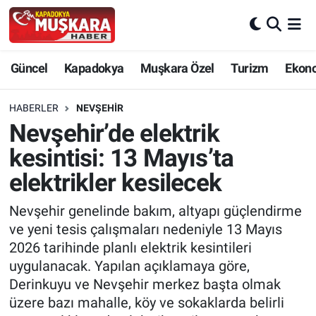
CANLI SEÇİM SONUÇLARI
Nevşehir Nöbetçi Eczaneler
Güncel
Kapadokya
Muşkara Özel
Turizm
Ekon
Güncel
Nevşehir Hava Durumu
HABERLER
NEVŞEHIR
SEÇİM
Nevşehir Trafik Yoğunluk Haritası
Nevşehir’de elektrik
kesintisi: 13 Mayıs’ta
Muşkara Özel
Süper Lig Puan Durumu ve Fikstür
elektrikler kesilecek
Ekonomi
Tüm Manşetler
Nevşehir genelinde bakım, altyapı güçlendirme
ve yeni tesis çalışmaları nedeniyle 13 Mayıs
Kapadokya
Son Dakika Haberleri
2026 tarihinde planlı elektrik kesintileri
uygulanacak. Yapılan açıklamaya göre,
Turizm
Haber Arşivi
Derinkuyu ve Nevşehir merkez başta olmak
üzere bazı mahalle, köy ve sokaklarda belirli
Kültür - Sanat