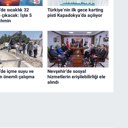
de sıcaklık 32
Türkiye’nin ilk gece karting
 çıkacak: İşte 5
pisti Kapadokya’da açılıyor
ahmin
’de içme suyu ve
Nevşehir’de sosyal
in önemli çalışma
hizmetlerin erişilebilirliği ele
alındı