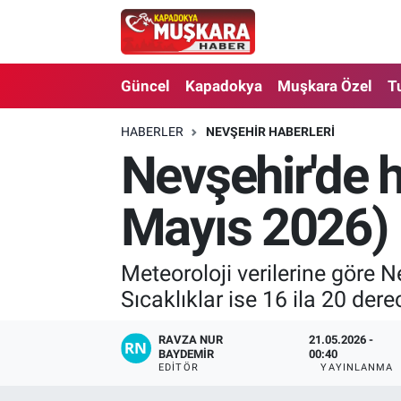
CANLI SEÇİM SONUÇLARI
Nevşehir Nöbetçi Eczaneler
Güncel
Kapadokya
Muşkara Özel
T
Güncel
Nevşehir Hava Durumu
HABERLER
NEVŞEHIR HABERLERI
Nevşehir'de 
SEÇİM
Nevşehir Trafik Yoğunluk Haritası
Muşkara Özel
Süper Lig Puan Durumu ve Fikstür
Mayıs 2026)
Ekonomi
Tüm Manşetler
Meteoroloji verilerine göre 
Sıcaklıklar ise 16 ila 20 dere
Kapadokya
Son Dakika Haberleri
Turizm
Haber Arşivi
RAVZA NUR
21.05.2026 -
BAYDEMIR
00:40
EDITÖR
YAYINLANMA
Kültür - Sanat