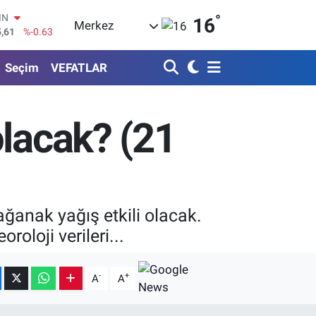
°
R
16
Merkez
43
%0.16
17
%-0.02
Seçim
VEFATLAR
İN
63
%0.07
ALTIN
40
%0.45
olacak? (21
00
9
%70
IN
5,61
%-0.63
ağanak yağış etkili olacak.
oloji verileri...
-
+
A
A