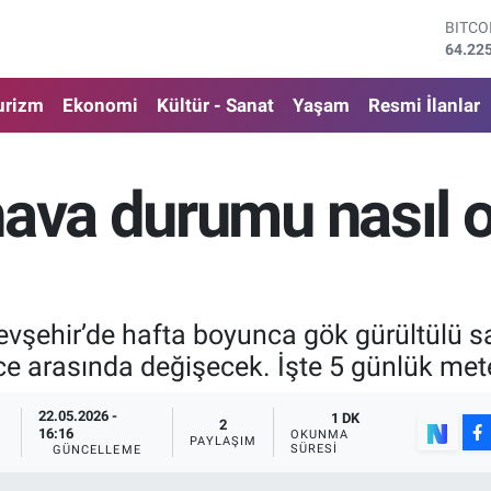
DOLA
47,71
EURO
55,03
urizm
Ekonomi
Kültür - Sanat
Yaşam
Resmi İlanlar
STERL
64,24
GRAM 
6510.
hava durumu nasıl 
BİST1
13.79
BITCO
64.22
Nevşehir’de hafta boyunca gök gürültülü s
ce arasında değişecek. İşte 5 günlük meteor
22.05.2026 -
1 DK
2
16:16
OKUNMA
PAYLAŞIM
SÜRESI
GÜNCELLEME