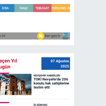
eçen Yıl
07 Ağustos
ugün
2025
NEVŞEHIR HABERLERI
TOKİ Nevşehir’de 206
konutu hak sahiplerine
teslim etti
İŞ DÜNYASI