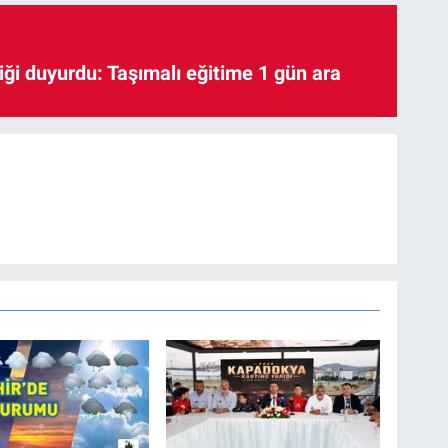
iği duyurdu: Taşımalı eğitime 1 gün ara