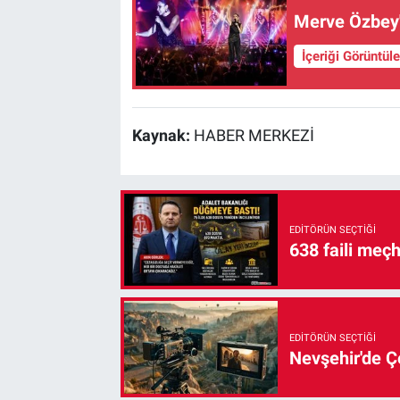
Merve Özbey
İçeriği Görüntül
Kaynak:
HABER MERKEZİ
EDITÖRÜN SEÇTIĞI
638 faili meç
EDITÖRÜN SEÇTIĞI
Nevşehir'de Çe