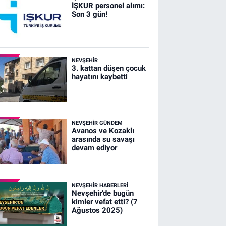
İŞKUR personel alımı:
Son 3 gün!
NEVŞEHIR
3. kattan düşen çocuk
hayatını kaybetti
NEVŞEHIR GÜNDEM
Avanos ve Kozaklı
arasında su savaşı
devam ediyor
NEVŞEHIR HABERLERI
Nevşehir’de bugün
kimler vefat etti? (7
Ağustos 2025)