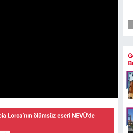
G
B
cia Lorca’nın ölümsüz eseri NEVÜ’de