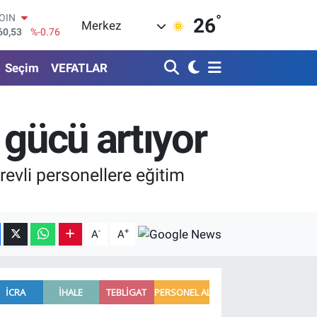
°
AR
26
Merkez
069
%0.17
O
265
%0.01
Seçim
VEFATLAR
RLİN
897
%0.02
M ALTIN
.81
%1.44
 gücü artıyor
T100
87
%64
COIN
evli personellere eğitim
60,53
%-0.76
-
+
A
A