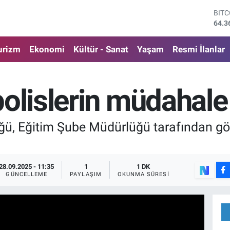
DOL
47,7
EUR
55,0
urizm
Ekonomi
Kültür - Sanat
Yaşam
Resmi İlanlar
STE
64,1
GRA
6574
olislerin müdahale
BİS
13.8
BIT
ğü, Eğitim Şube Müdürlüğü tarafından gör
64.3
28.09.2025 - 11:35
1
1 DK
GÜNCELLEME
PAYLAŞIM
OKUNMA SÜRESI