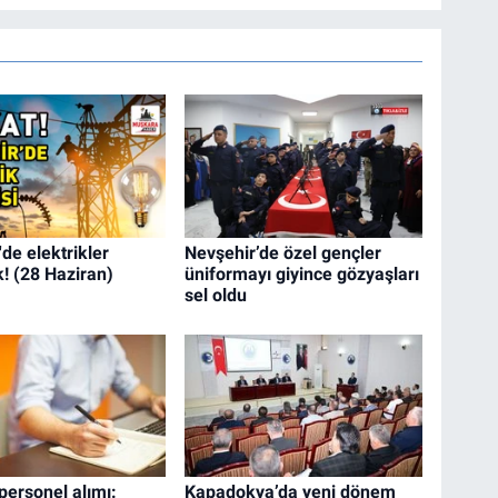
de elektrikler
Nevşehir’de özel gençler
k! (28 Haziran)
üniformayı giyince gözyaşları
sel oldu
ersonel alımı:
Kapadokya’da yeni dönem