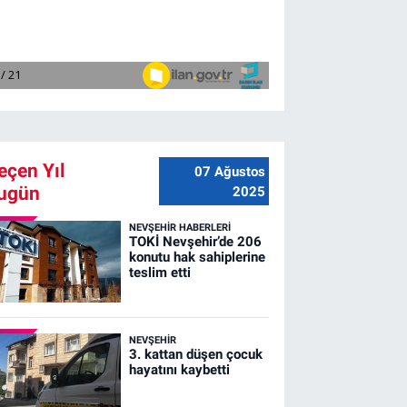
eçen Yıl
07 Ağustos
ugün
2025
NEVŞEHIR HABERLERI
TOKİ Nevşehir’de 206
konutu hak sahiplerine
teslim etti
NEVŞEHIR
3. kattan düşen çocuk
hayatını kaybetti