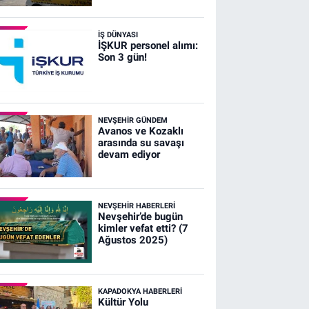
İŞ DÜNYASI
İŞKUR personel alımı:
Son 3 gün!
NEVŞEHIR GÜNDEM
Avanos ve Kozaklı
arasında su savaşı
devam ediyor
NEVŞEHIR HABERLERI
Nevşehir’de bugün
kimler vefat etti? (7
Ağustos 2025)
KAPADOKYA HABERLERI
Kültür Yolu