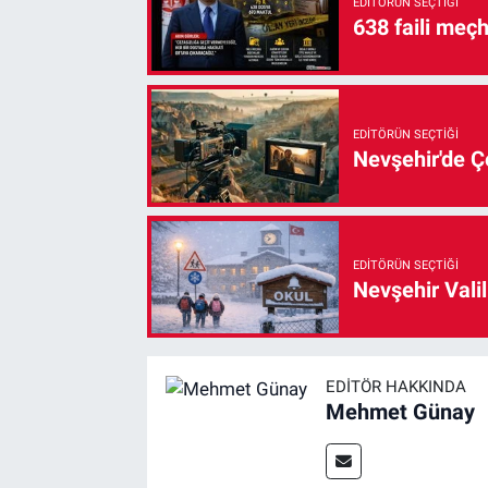
EDITÖRÜN SEÇTIĞI
638 faili meç
EDITÖRÜN SEÇTIĞI
Nevşehir'de Çe
EDITÖRÜN SEÇTIĞI
Nevşehir Valil
EDITÖR HAKKINDA
Mehmet Günay