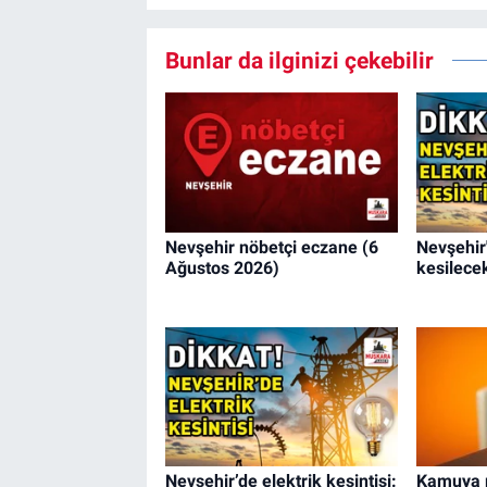
Bunlar da ilginizi çekebilir
Nevşehir nöbetçi eczane (6
Nevşehir'
Ağustos 2026)
kesilece
Nevşehir’de elektrik kesintisi:
Kamuya p