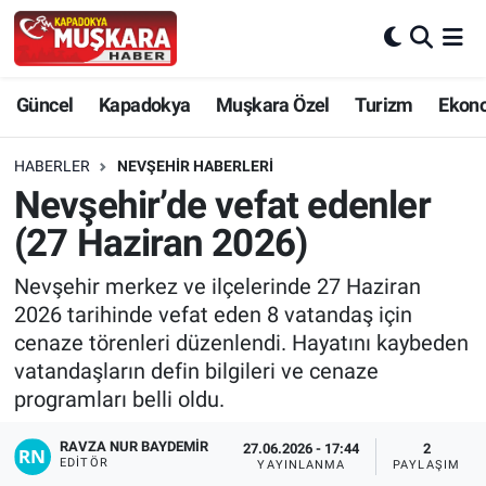
CANLI SEÇİM SONUÇLARI
Nevşehir Nöbetçi Eczaneler
Güncel
Kapadokya
Muşkara Özel
Turizm
Ekon
Güncel
Nevşehir Hava Durumu
HABERLER
NEVŞEHIR HABERLERI
SEÇİM
Nevşehir Trafik Yoğunluk Haritası
Nevşehir’de vefat edenler
(27 Haziran 2026)
Muşkara Özel
Süper Lig Puan Durumu ve Fikstür
Nevşehir merkez ve ilçelerinde 27 Haziran
Ekonomi
Tüm Manşetler
2026 tarihinde vefat eden 8 vatandaş için
cenaze törenleri düzenlendi. Hayatını kaybeden
Kapadokya
Son Dakika Haberleri
vatandaşların defin bilgileri ve cenaze
programları belli oldu.
Turizm
Haber Arşivi
RAVZA NUR BAYDEMIR
27.06.2026 - 17:44
2
EDITÖR
YAYINLANMA
PAYLAŞIM
Kültür - Sanat