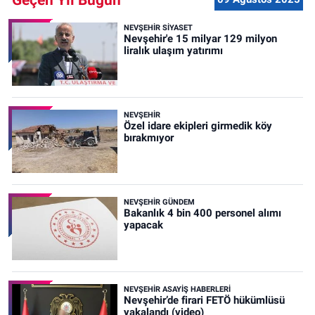
NEVŞEHIR SIYASET
Nevşehir'e 15 milyar 129 milyon
liralık ulaşım yatırımı
NEVŞEHIR
Özel idare ekipleri girmedik köy
bırakmıyor
NEVŞEHIR GÜNDEM
Bakanlık 4 bin 400 personel alımı
yapacak
NEVŞEHIR ASAYIŞ HABERLERI
Nevşehir’de firari FETÖ hükümlüsü
yakalandı (video)