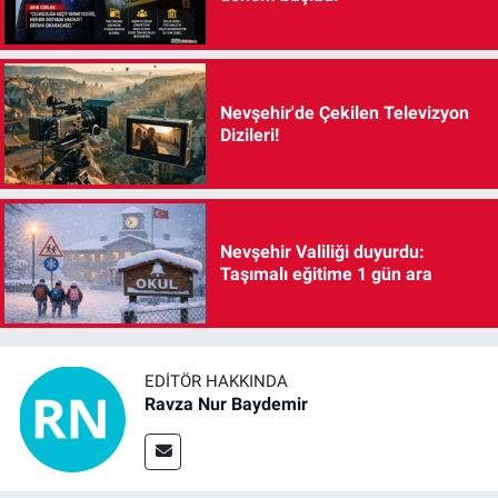
Nevşehir'de Çekilen Televizyon
Dizileri!
Nevşehir Valiliği duyurdu:
Taşımalı eğitime 1 gün ara
EDITÖR HAKKINDA
Ravza Nur Baydemir