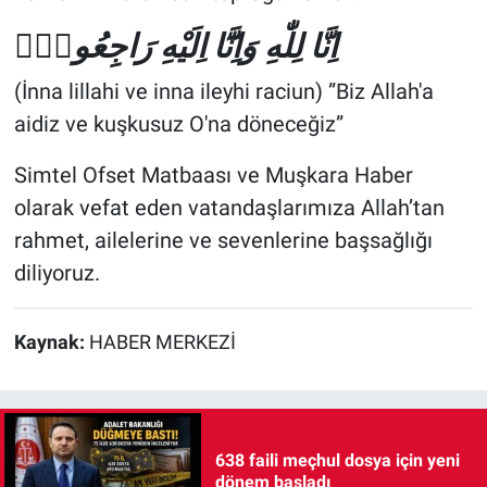
اِنَّا لِلّٰهِ وَاِنَّٓا اِلَيْهِ رَاجِعُونَۜ
(İnna lillahi ve inna ileyhi raciun) ‎”Biz Allah'a
aidiz ve kuşkusuz O'na döneceğiz”
Simtel Ofset Matbaası ve Muşkara Haber
olarak vefat eden vatandaşlarımıza Allah’tan
rahmet, ailelerine ve sevenlerine başsağlığı
diliyoruz.
Kaynak:
HABER MERKEZİ
638 faili meçhul dosya için yeni
dönem başladı