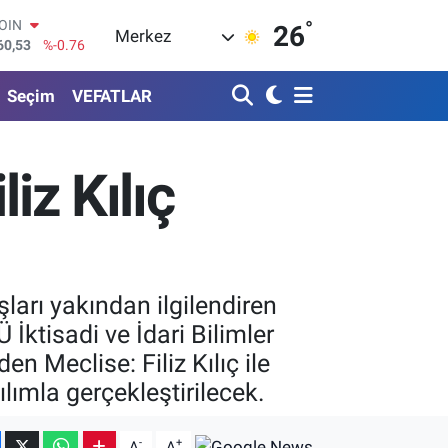
°
AR
26
Merkez
069
%0.17
O
265
%0.01
Seçim
VEFATLAR
RLİN
897
%0.02
M ALTIN
.81
%1.44
iz Kılıç
T100
87
%64
COIN
60,53
%-0.76
ları yakından ilgilendiren
İktisadi ve İdari Bilimler
 Meclise: Filiz Kılıç ile
ılımla gerçekleştirilecek.
-
+
A
A