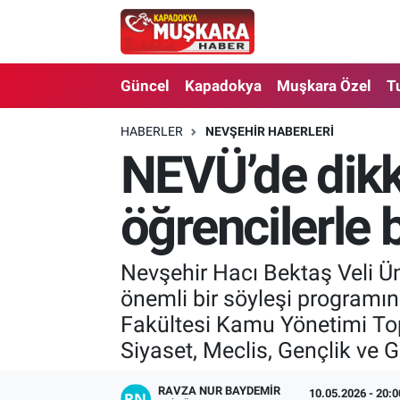
CANLI SEÇİM SONUÇLARI
Nevşehir Nöbetçi Eczaneler
Güncel
Kapadokya
Muşkara Özel
T
Güncel
Nevşehir Hava Durumu
HABERLER
NEVŞEHIR HABERLERI
NEVÜ’de dikka
SEÇİM
Nevşehir Trafik Yoğunluk Haritası
Muşkara Özel
Süper Lig Puan Durumu ve Fikstür
öğrencilerle
Ekonomi
Tüm Manşetler
Nevşehir Hacı Bektaş Veli Ün
önemli bir söyleşi programına
Kapadokya
Son Dakika Haberleri
Fakültesi Kamu Yönetimi Top
Turizm
Haber Arşivi
Siyaset, Meclis, Gençlik ve Ge
Kültür - Sanat
RAVZA NUR BAYDEMIR
10.05.2026 - 20:0