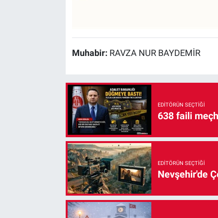
Muhabir:
RAVZA NUR BAYDEMİR
EDITÖRÜN SEÇTIĞI
638 faili meç
EDITÖRÜN SEÇTIĞI
Nevşehir'de Çe