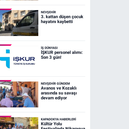
NEVŞEHIR
3. kattan düşen çocuk
hayatını kaybetti
İŞ DÜNYASI
İŞKUR personel alımı:
Son 3 gün!
NEVŞEHIR GÜNDEM
Avanos ve Kozaklı
arasında su savaşı
devam ediyor
KAPADOKYA HABERLERI
Kültür Yolu
Festivalinda Nikaragua