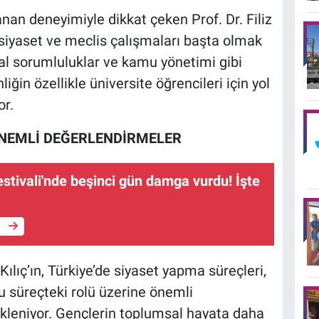
an deneyimiyle dikkat çeken Prof. Dr. Filiz
 siyaset ve meclis çalışmaları başta olmak
al sorumluluklar ve kamu yönetimi gibi
liğin özellikle üniversite öğrencileri için yol
or.
ÖNEMLİ DEĞERLENDİRMELER
estivali'nde beşinci gün damga vurdu! İşte
e
Kılıç’ın, Türkiye’de siyaset yapma süreçleri,
u süreçteki rolü üzerine önemli
leniyor. Gençlerin toplumsal hayata daha