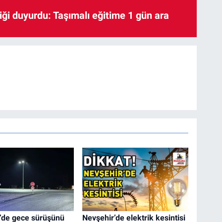
iği duyurdu: Taşımalı eğitime 1 gün ara
’de gece sürüşünü
Nevşehir’de elektrik kesintisi