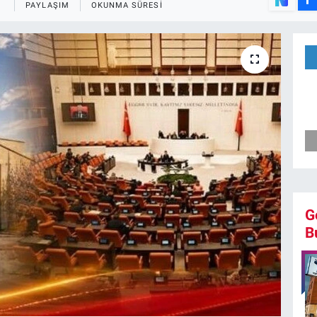
PAYLAŞIM
OKUNMA SÜRESI
G
B