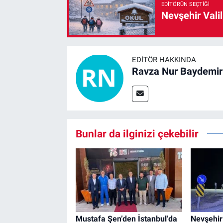
EDITÖRÜN SEÇTIĞI
Nevşehir Valil
EDITÖR HAKKINDA
Ravza Nur Baydemir
Bunlar da ilginizi çekebilir
Mustafa Şen’den İstanbul’da
Nevşehir