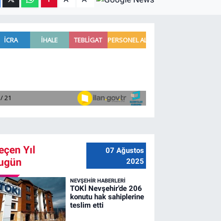
eçen Yıl
07 Ağustos
ugün
2025
NEVŞEHIR HABERLERI
TOKİ Nevşehir’de 206
konutu hak sahiplerine
teslim etti