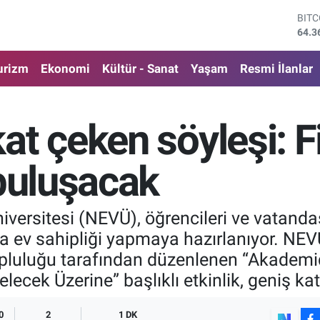
DOL
47,7
EUR
55,0
urizm
Ekonomi
Kültür - Sanat
Yaşam
Resmi İlanlar
STE
64,1
GRA
6574
t çeken söyleşi: Fil
BİS
13.8
BIT
 buluşacak
64.3
iversitesi (NEVÜ), öğrencileri ve vatandaş
 ev sahipliği yapmaya hazırlanıyor. NEVÜ 
luluğu tarafından düzenlenen “Akademiden
lecek Üzerine” başlıklı etkinlik, geniş kat
0
2
1 DK