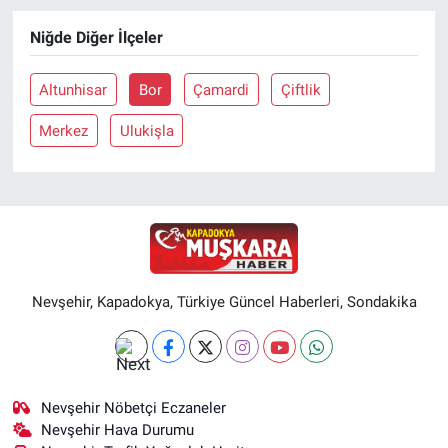
Niğde Diğer İlçeler
Altunhisar
Bor
Çamardi
Çiftlik
Merkez
Ulukişla
Nevşehir, Kapadokya, Türkiye Güncel Haberleri, Sondakika
Nevşehir Nöbetçi Eczaneler
Nevşehir Hava Durumu