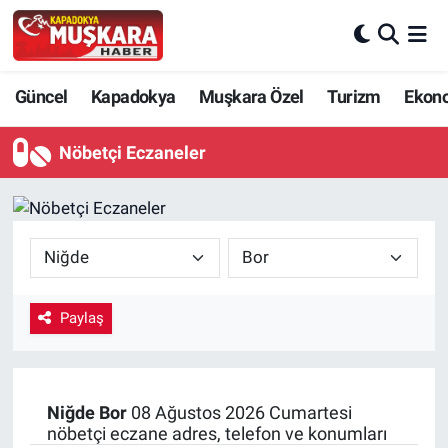
CANLI SEÇİM SONUÇLARI
Nevşehir Nöbetçi Eczaneler
Güncel
Kapadokya
Muşkara Özel
Turizm
Ekon
Güncel
Nevşehir Hava Durumu
Nöbetçi Eczaneler
SEÇİM
Nevşehir Trafik Yoğunluk Haritası
Muşkara Özel
Süper Lig Puan Durumu ve Fikstür
Ekonomi
Tüm Manşetler
Paylaş
Kapadokya
Son Dakika Haberleri
Turizm
Haber Arşivi
Niğde
Bor
08 Ağustos 2026 Cumartesi
nöbetçi eczane adres, telefon ve konumları
Kültür - Sanat