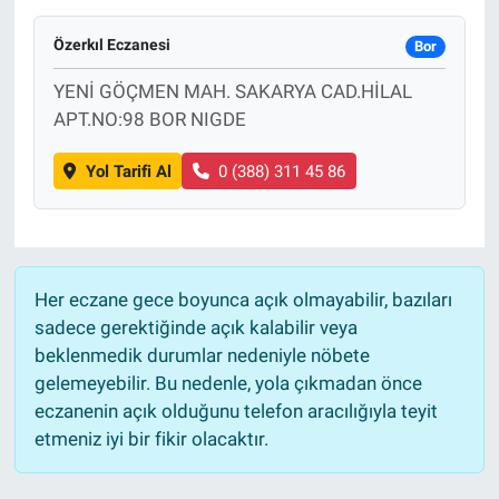
Yaşam
Özerkıl Eczanesi
Bor
YENİ GÖÇMEN MAH. SAKARYA CAD.HİLAL
VEFATLAR
APT.NO:98 BOR NIGDE
Yol Tarifi Al
0 (388) 311 45 86
Her eczane gece boyunca açık olmayabilir, bazıları
sadece gerektiğinde açık kalabilir veya
beklenmedik durumlar nedeniyle nöbete
gelemeyebilir. Bu nedenle, yola çıkmadan önce
eczanenin açık olduğunu telefon aracılığıyla teyit
etmeniz iyi bir fikir olacaktır.