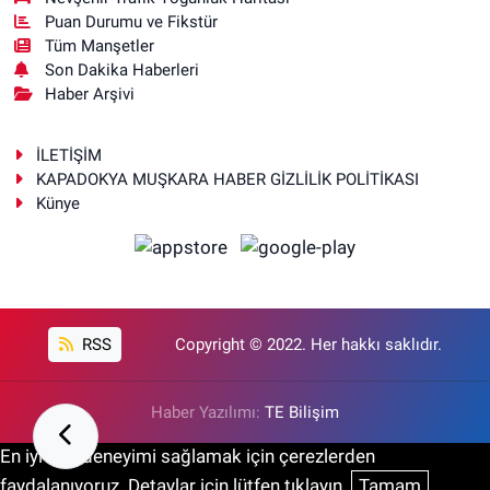
Puan Durumu ve Fikstür
Tüm Manşetler
Son Dakika Haberleri
Haber Arşivi
İLETİŞİM
KAPADOKYA MUŞKARA HABER GİZLİLİK POLİTİKASI
Künye
RSS
Copyright © 2022. Her hakkı saklıdır.
Haber Yazılımı:
TE Bilişim
En iyi site deneyimi sağlamak için çerezlerden
faydalanıyoruz. Detaylar için lütfen tıklayın.
Tamam