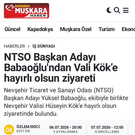
CANLI SEÇİM SONUÇLARI
Nevşehir Nöbetçi Eczaneler
Güncel
Kapadokya
Muşkara Özel
Turizm
Ekon
Güncel
Nevşehir Hava Durumu
HABERLER
İŞ DÜNYASI
SEÇİM
Nevşehir Trafik Yoğunluk Haritası
NTSO Başkan Adayı
Babaoğlu'ndan Vali Kök’e
Muşkara Özel
Süper Lig Puan Durumu ve Fikstür
hayırlı olsun ziyareti
Ekonomi
Tüm Manşetler
Nevşehir Ticaret ve Sanayi Odası (NTSO)
Başkan Adayı Yüksel Babaoğlu, ekibiyle birlikte
Kapadokya
Son Dakika Haberleri
Nevşehir Valisi Hüseyin Kök’e hayırlı olsun
ziyaretinde bulundu.
Turizm
Haber Arşivi
ÖZLEM EKICI
06.07.2026 - 20:00
07.07.2026 - 12:00
Kültür - Sanat
EDITÖR
YAYINLANMA
GÜNCELLEME
P