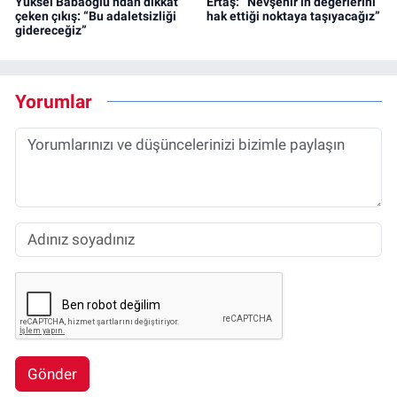
Yüksel Babaoğlu’ndan dikkat
Ertaş: “Nevşehir’in değerlerini
çeken çıkış: “Bu adaletsizliği
hak ettiği noktaya taşıyacağız”
gidereceğiz”
Yorumlar
Gönder