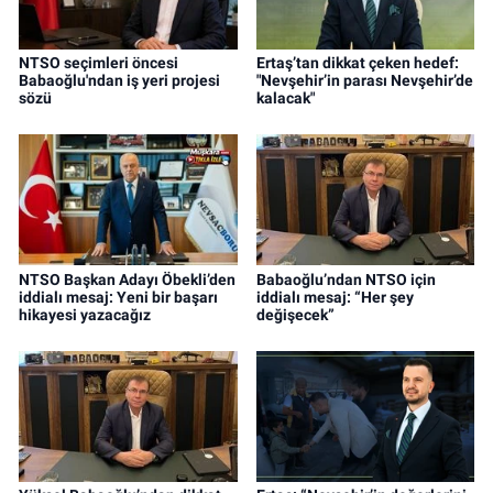
NTSO seçimleri öncesi
Ertaş’tan dikkat çeken hedef:
Babaoğlu'ndan iş yeri projesi
"Nevşehir’in parası Nevşehir’de
sözü
kalacak"
NTSO Başkan Adayı Öbekli’den
Babaoğlu’ndan NTSO için
iddialı mesaj: Yeni bir başarı
iddialı mesaj: “Her şey
hikayesi yazacağız
değişecek”