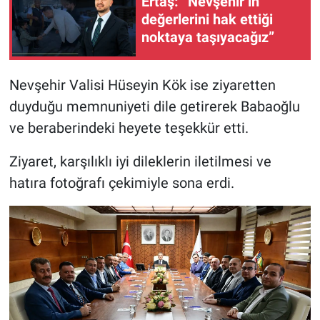
Ertaş: “Nevşehir’in
değerlerini hak ettiği
noktaya taşıyacağız”
Nevşehir Valisi Hüseyin Kök ise ziyaretten
duyduğu memnuniyeti dile getirerek Babaoğlu
ve beraberindeki heyete teşekkür etti.
Ziyaret, karşılıklı iyi dileklerin iletilmesi ve
hatıra fotoğrafı çekimiyle sona erdi.