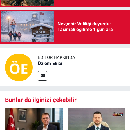
Nevşehir Valiliği duyurdu:
Taşımalı eğitime 1 gün ara
EDITÖR HAKKINDA
Özlem Ekici
Bunlar da ilginizi çekebilir