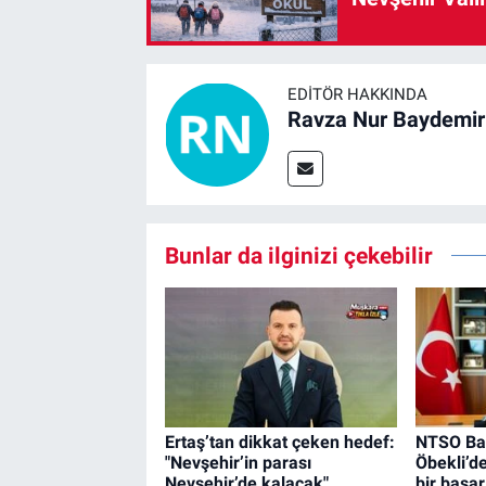
EDITÖR HAKKINDA
Ravza Nur Baydemir
Bunlar da ilginizi çekebilir
Ertaş’tan dikkat çeken hedef:
NTSO Ba
"Nevşehir’in parası
Öbekli’de
Nevşehir’de kalacak"
bir başar