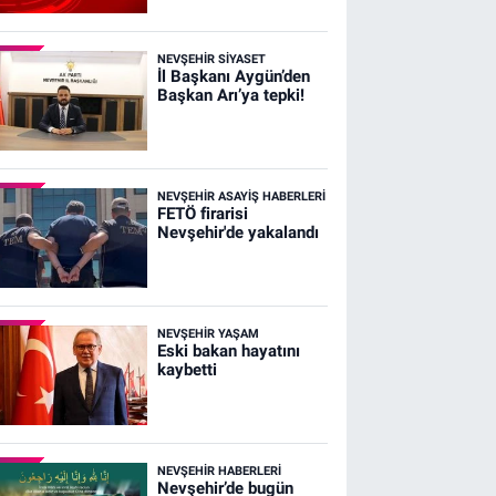
NEVŞEHIR SIYASET
İl Başkanı Aygün’den
Başkan Arı’ya tepki!
NEVŞEHIR ASAYIŞ HABERLERI
FETÖ firarisi
Nevşehir'de yakalandı
NEVŞEHIR YAŞAM
Eski bakan hayatını
kaybetti
NEVŞEHIR HABERLERI
Nevşehir’de bugün