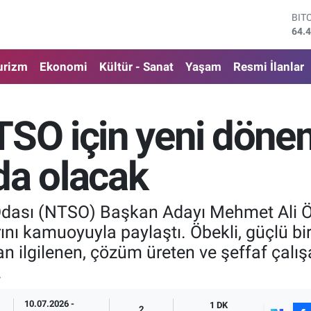
64.
DO
47,
EU
55,
urizm
Ekonomi
Kültür - Sanat
Yaşam
Resmi İlanlar
STE
64,
GRA
652
TSO için yeni dönem
BİS
13.
da olacak
Odası (NTSO) Başkan Adayı Mehmet Ali Öb
ını kamuoyuyla paylaştı. Öbekli, güçlü b
n ilgilenen, çözüm üreten ve şeffaf çalış
.
10.07.2026 -
1 DK
2