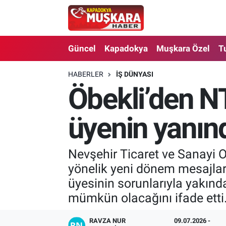
CANLI SEÇİM SONUÇLARI
Nevşehir Nöbetçi Eczaneler
Güncel
Kapadokya
Muşkara Özel
T
Güncel
Nevşehir Hava Durumu
HABERLER
İŞ DÜNYASI
Öbekli’den N
SEÇİM
Nevşehir Trafik Yoğunluk Haritası
Muşkara Özel
Süper Lig Puan Durumu ve Fikstür
üyenin yanın
Ekonomi
Tüm Manşetler
Nevşehir Ticaret ve Sanayi 
yönelik yeni dönem mesajlar
Kapadokya
Son Dakika Haberleri
üyesinin sorunlarıyla yakında
Turizm
Haber Arşivi
mümkün olacağını ifade etti
Kültür - Sanat
RAVZA NUR
09.07.2026 -