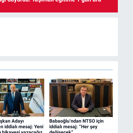
şkan Adayı
Babaoğlu’ndan NTSO için
n iddialı mesaj: Yeni
iddialı mesaj: “Her şey
ı hikayesi yazacağız
değişecek”