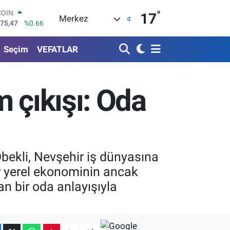
475,47
%0.66
°
LAR
17
Merkez
5971
%0.05
RO
1336
%0.18
Seçim
VEFATLAR
RLİN
2534
%0.22
M ALTIN
7.85
%0.54
 çıkışı: Oda
T100
703
%11
ekli, Nevşehir iş dünyasına
ir yerel ekonominin ancak
an bir oda anlayışıyla