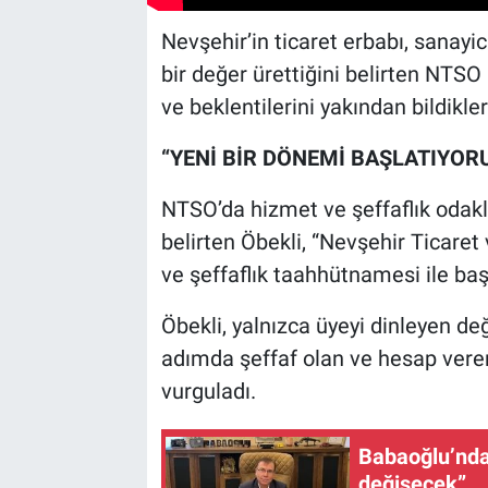
Nevşehir’in ticaret erbabı, sanayic
bir değer ürettiğini belirten NTSO
ve beklentilerini yakından bildikler
“YENİ BİR DÖNEMİ BAŞLATIYOR
NTSO’da hizmet ve şeffaflık odaklı
belirten Öbekli, “Nevşehir Ticare
ve şeffaflık taahhütnamesi ile başl
Öbekli, yalnızca üyeyi dinleyen de
adımda şeffaf olan ve hesap veren 
vurguladı.
Babaoğlu’nda
değişecek”