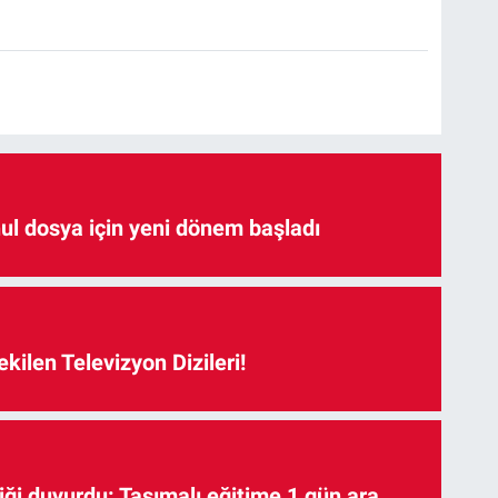
hul dosya için yeni dönem başladı
kilen Televizyon Dizileri!
iği duyurdu: Taşımalı eğitime 1 gün ara