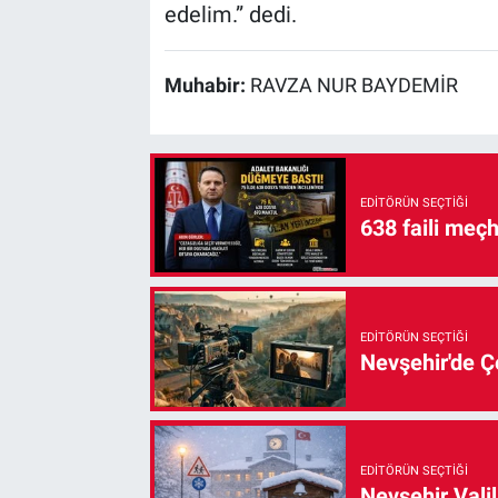
edelim.” dedi.
Muhabir:
RAVZA NUR BAYDEMİR
EDITÖRÜN SEÇTIĞI
638 faili meç
EDITÖRÜN SEÇTIĞI
Nevşehir'de Çe
EDITÖRÜN SEÇTIĞI
Nevşehir Valil