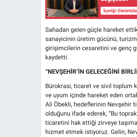
İçeriği Görüntül
Sahadan gelen güçle hareket ettik
sanayicinin üretim gücünü, turizmc
girişimcilerin cesaretini ve genç gi
kaydetti.
“NEVŞEHİR’İN GELECEĞİNİ BİRLİ
Bürokrasi, ticaret ve sivil toplum k
ve uyum içinde hareket eden ortak
Ali Öbekli, hedeflerinin Nevşehir t
olduğunu ifade ederek, “Bu toprak
ticaretini hak ettiği zirveye taşı
hizmet etmek istiyoruz. Gelin, Nev