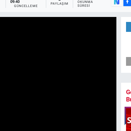
09:40
OKUNMA
PAYLAŞIM
SÜRESI
GÜNCELLEME
G
B