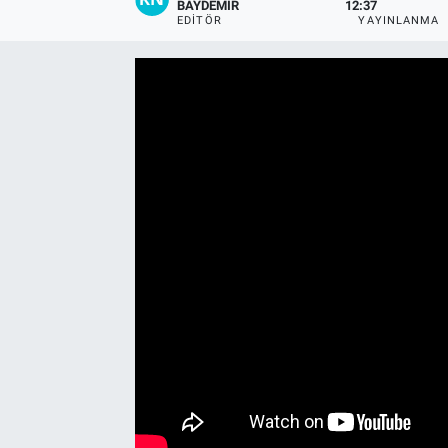
BAYDEMIR
12:37
EDITÖR
YAYINLANMA
Yaşam
VEFATLAR