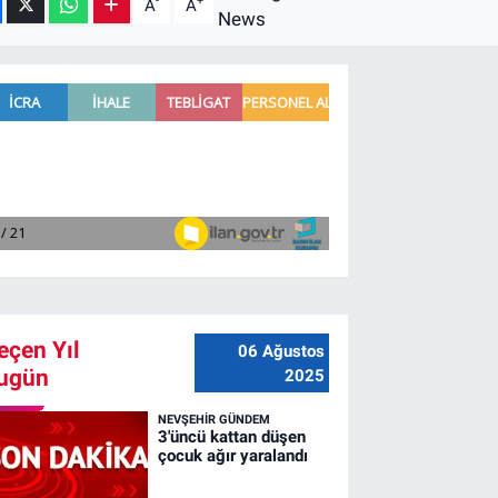
-
+
A
A
eçen Yıl
06 Ağustos
ugün
2025
NEVŞEHIR GÜNDEM
3'üncü kattan düşen
çocuk ağır yaralandı