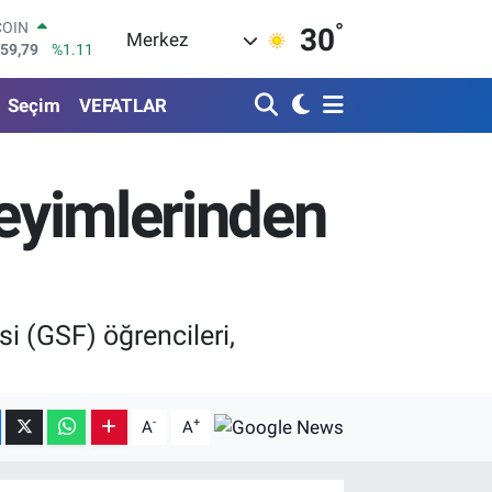
959,79
%1.11
°
30
Merkez
LAR
7436
%0.18
RO
Seçim
VEFATLAR
2510
%0.32
RLİN
4811
%0.38
M ALTIN
neyimlerinden
0.55
%0.03
T100
779
%-14
i (GSF) öğrencileri,
-
+
A
A