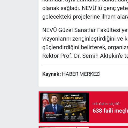
olanak sağladı. NEVÜ’lü genç yete
gelecekteki projelerine ilham alar
NEVÜ Güzel Sanatlar Fakültesi yetki
vizyonlarını zenginleştirdiğini ve 
güçlendirdiğini belirterek, organ
Rektör Prof. Dr. Semih Aktekin’e teş
Kaynak:
HABER MERKEZİ
EDITÖRÜN SEÇTIĞI
638 faili meç