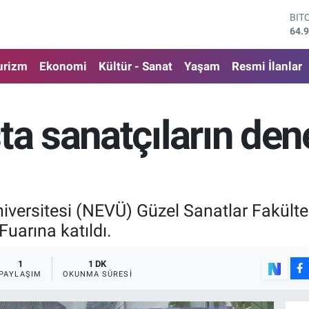
64.
DO
47,
EU
urizm
Ekonomi
Kültür - Sanat
Yaşam
Resmi İlanlar
55,
STE
64,
GRA
ta sanatçıların de
666
BİS
13.
iversitesi (NEVÜ) Güzel Sanatlar Fakültes
Fuarına katıldı.
1
1 DK
PAYLAŞIM
OKUNMA SÜRESI