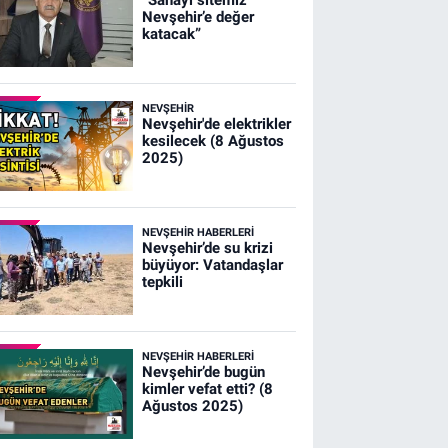
Nevşehir’e değer
katacak”
NEVŞEHIR
Nevşehir'de elektrikler
kesilecek (8 Ağustos
2025)
NEVŞEHIR HABERLERI
Nevşehir’de su krizi
büyüyor: Vatandaşlar
tepkili
NEVŞEHIR HABERLERI
Nevşehir’de bugün
kimler vefat etti? (8
Ağustos 2025)