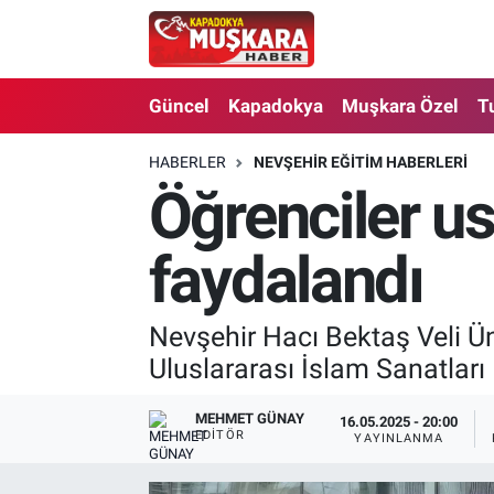
CANLI SEÇİM SONUÇLARI
Nevşehir Nöbetçi Eczaneler
Güncel
Kapadokya
Muşkara Özel
T
Güncel
Nevşehir Hava Durumu
HABERLER
NEVŞEHIR EĞITIM HABERLERI
Öğrenciler us
SEÇİM
Nevşehir Trafik Yoğunluk Haritası
Muşkara Özel
Süper Lig Puan Durumu ve Fikstür
faydalandı
Ekonomi
Tüm Manşetler
Nevşehir Hacı Bektaş Veli Ün
Uluslararası İslam Sanatları 
Kapadokya
Son Dakika Haberleri
Turizm
Haber Arşivi
MEHMET GÜNAY
16.05.2025 - 20:00
EDITÖR
YAYINLANMA
Kültür - Sanat