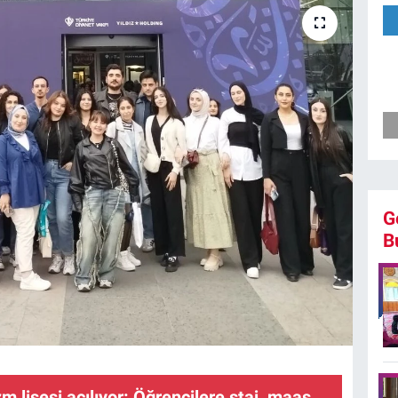
G
B
zm lisesi açılıyor: Öğrencilere staj, maaş