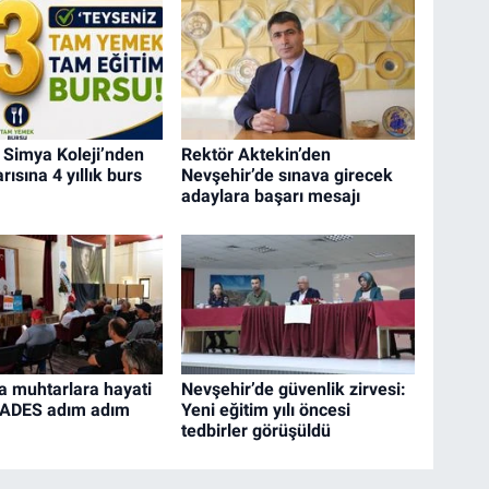
 Simya Koleji’nden
Rektör Aktekin’den
ısına 4 yıllık burs
Nevşehir’de sınava girecek
adaylara başarı mesajı
a muhtarlara hayati
Nevşehir’de güvenlik zirvesi:
KADES adım adım
Yeni eğitim yılı öncesi
tedbirler görüşüldü