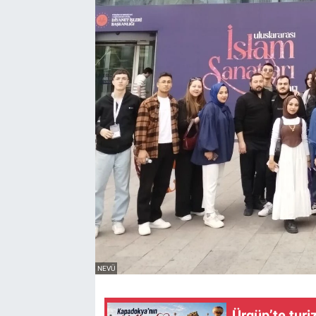
Yaşam
VEFATLAR
NEVÜ
Ürgüp’te turi