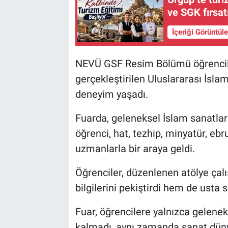
ve SGK fırsat
İçeriği Görüntül
NEVÜ GSF Resim Bölümü öğrencil
gerçekleştirilen Uluslararası İsla
deneyim yaşadı.
Fuarda, geleneksel İslam sanatlar
öğrenci, hat, tezhip, minyatür, ebr
uzmanlarla bir araya geldi.
Öğrenciler, düzenlenen atölye çalı
bilgilerini pekiştirdi hem de usta
Fuar, öğrencilere yalnızca gelene
kalmadı, aynı zamanda sanat düny