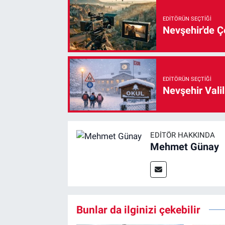
EDITÖRÜN SEÇTIĞI
Nevşehir'de Çe
EDITÖRÜN SEÇTIĞI
Nevşehir Valil
EDITÖR HAKKINDA
Mehmet Günay
Bunlar da ilginizi çekebilir