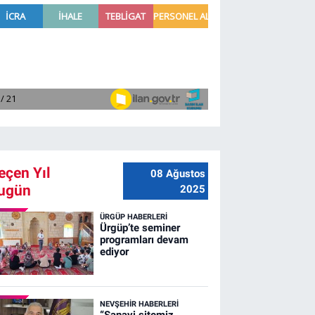
eçen Yıl
08 Ağustos
ugün
2025
ÜRGÜP HABERLERI
Ürgüp’te seminer
programları devam
ediyor
NEVŞEHIR HABERLERI
“Sanayi sitemiz