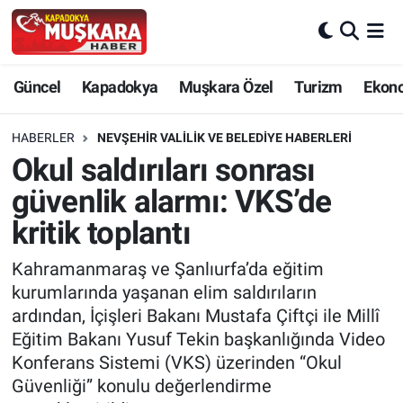
CANLI SEÇİM SONUÇLARI
Nevşehir Nöbetçi Eczaneler
Güncel
Kapadokya
Muşkara Özel
Turizm
Ekon
Güncel
Nevşehir Hava Durumu
HABERLER
NEVŞEHIR VALILIK VE BELEDIYE HABERLERI
SEÇİM
Nevşehir Trafik Yoğunluk Haritası
Okul saldırıları sonrası
güvenlik alarmı: VKS’de
Muşkara Özel
Süper Lig Puan Durumu ve Fikstür
kritik toplantı
Ekonomi
Tüm Manşetler
Kahramanmaraş ve Şanlıurfa’da eğitim
kurumlarında yaşanan elim saldırıların
Kapadokya
Son Dakika Haberleri
ardından, İçişleri Bakanı Mustafa Çiftçi ile Millî
Eğitim Bakanı Yusuf Tekin başkanlığında Video
Turizm
Haber Arşivi
Konferans Sistemi (VKS) üzerinden “Okul
Güvenliği” konulu değerlendirme
Kültür - Sanat