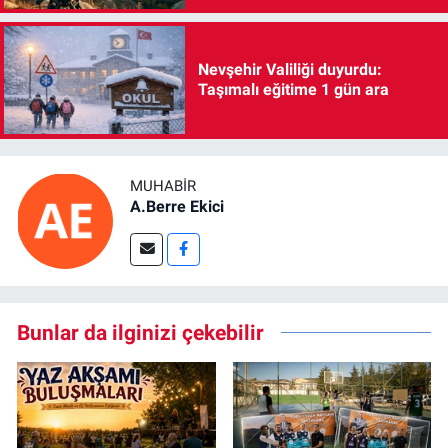
Nevşehir Valiliği duyurdu:
Taşımalı eğitime 1 gün ara
MUHABIR
A.Berre Ekici
Bunlar da ilginizi çekebilir