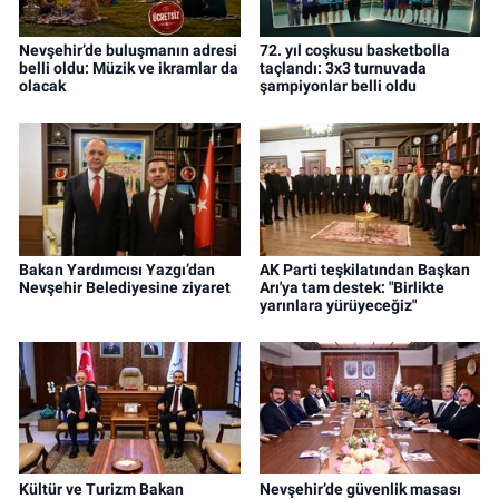
Nevşehir’de buluşmanın adresi
72. yıl coşkusu basketbolla
belli oldu: Müzik ve ikramlar da
taçlandı: 3x3 turnuvada
olacak
şampiyonlar belli oldu
Bakan Yardımcısı Yazgı’dan
AK Parti teşkilatından Başkan
Nevşehir Belediyesine ziyaret
Arı'ya tam destek: "Birlikte
yarınlara yürüyeceğiz"
Kültür ve Turizm Bakan
Nevşehir’de güvenlik masası