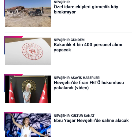
NEVŞEHIR
Özel idare ekipleri girmedik köy
bırakmıyor
NEVŞEHIR GÜNDEM
Bakanlık 4 bin 400 personel alımı
yapacak
NEVŞEHIR ASAYIŞ HABERLERI
Nevşehir’de firari FETÖ hükümlüsü
yakalandı (video)
NEVŞEHIR KÜLTÜR SANAT
Ebru Yaşar Nevşehir'de sahne alacak