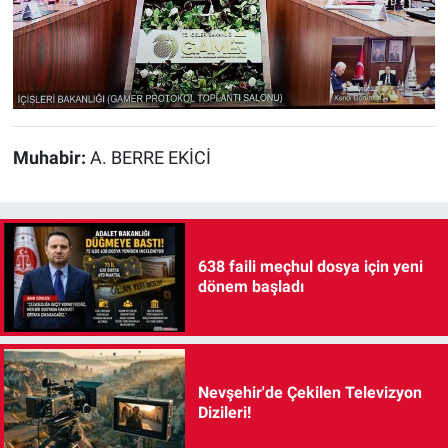
Muhabir:
A. BERRE EKİCİ
638 faili meçhul dosya için yeni
dönem başladı
Nevşehir'de Çekilen Televizyon
Dizileri!