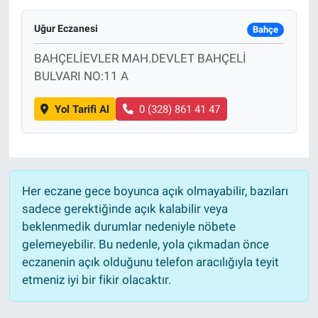
Yaşam
Uğur Eczanesi
Bahçe
BAHÇELİEVLER MAH.DEVLET BAHÇELİ
VEFATLAR
BULVARI NO:11 A
Yol Tarifi Al
0 (328) 861 41 47
Her eczane gece boyunca açık olmayabilir, bazıları
sadece gerektiğinde açık kalabilir veya
beklenmedik durumlar nedeniyle nöbete
gelemeyebilir. Bu nedenle, yola çıkmadan önce
eczanenin açık olduğunu telefon aracılığıyla teyit
etmeniz iyi bir fikir olacaktır.