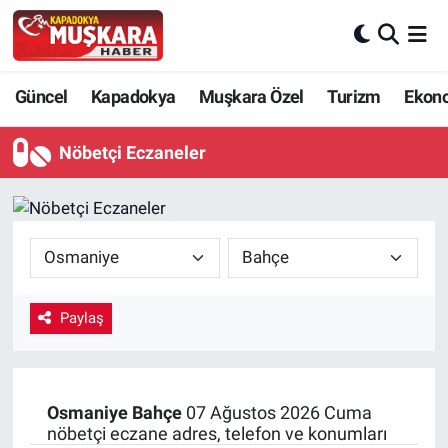
CANLI SEÇİM SONUÇLARI
Nevşehir Nöbetçi Eczaneler
Güncel
Kapadokya
Muşkara Özel
Turizm
Ekon
Güncel
Nevşehir Hava Durumu
Nöbetçi Eczaneler
SEÇİM
Nevşehir Trafik Yoğunluk Haritası
Muşkara Özel
Süper Lig Puan Durumu ve Fikstür
Ekonomi
Tüm Manşetler
Paylaş
Kapadokya
Son Dakika Haberleri
Turizm
Haber Arşivi
Osmaniye
Bahçe
07 Ağustos 2026 Cuma
nöbetçi eczane adres, telefon ve konumları
Kültür - Sanat