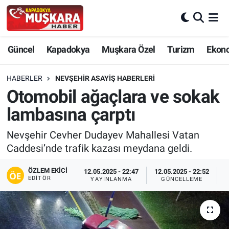
CANLI SEÇİM SONUÇLARI
Nevşehir Nöbetçi Eczaneler
Güncel
Kapadokya
Muşkara Özel
Turizm
Ekon
Güncel
Nevşehir Hava Durumu
HABERLER
NEVŞEHIR ASAYIŞ HABERLERI
SEÇİM
Nevşehir Trafik Yoğunluk Haritası
Otomobil ağaçlara ve sokak
lambasına çarptı
Muşkara Özel
Süper Lig Puan Durumu ve Fikstür
Nevşehir Cevher Dudayev Mahallesi Vatan
Ekonomi
Tüm Manşetler
Caddesi’nde trafik kazası meydana geldi.
Kapadokya
Son Dakika Haberleri
ÖZLEM EKICI
12.05.2025 - 22:47
12.05.2025 - 22:52
EDITÖR
YAYINLANMA
GÜNCELLEME
P
Turizm
Haber Arşivi
Kültür - Sanat