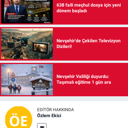
638 faili meçhul dosya için yeni
dönem başladı
Nevşehir'de Çekilen Televizyon
Dizileri!
Nevşehir Valiliği duyurdu:
Taşımalı eğitime 1 gün ara
EDITÖR HAKKINDA
Özlem Ekici