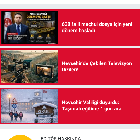
638 faili meçhul dosya için yeni
dönem başladı
Nevşehir'de Çekilen Televizyon
Dizileri!
Nevşehir Valiliği duyurdu:
Taşımalı eğitime 1 gün ara
EDITÖR HAKKINDA