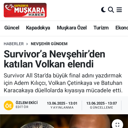
CANLI SEÇİM SONUÇLARI
Nevşehir Nöbetçi Eczaneler
Güncel
Kapadokya
Muşkara Özel
Turizm
Ekon
Güncel
Nevşehir Hava Durumu
HABERLER
NEVŞEHIR GÜNDEM
SEÇİM
Nevşehir Trafik Yoğunluk Haritası
Survivor’a Nevşehir’den
katılan Volkan elendi
Muşkara Özel
Süper Lig Puan Durumu ve Fikstür
Survivor All Star'da büyük final adını yazdırmak
Ekonomi
Tüm Manşetler
için Adem Kılıçcı, Volkan Çetinkaya ve Batuhan
Karacakaya düellolarda kıyasıya mücadele etti.
Kapadokya
Son Dakika Haberleri
ÖZLEM EKICI
13.06.2025 - 13:01
13.06.2025 - 13:07
EDITÖR
YAYINLANMA
GÜNCELLEME
P
Turizm
Haber Arşivi
Kültür - Sanat