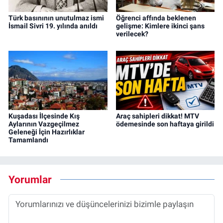
Türk basınının unutulmaz ismi
Öğrenci affında beklenen
İsmail Sivri 19. yılında anıldı
gelişme: Kimlere ikinci şans
verilecek?
Kuşadası İlçesinde Kış
Araç sahipleri dikkat! MTV
Aylarının Vazgeçilmez
ödemesinde son haftaya girildi
Geleneği İçin Hazırlıklar
Tamamlandı
Yorumlar