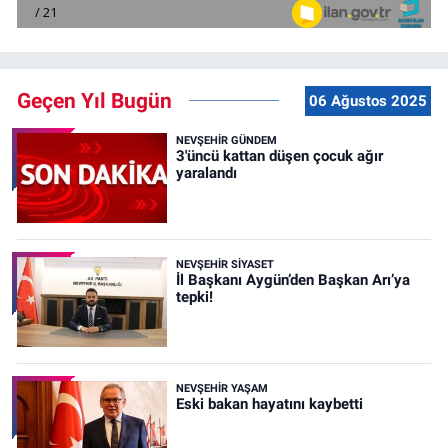
Geçen Yıl Bugün
06 Ağustos 2025
NEVŞEHIR GÜNDEM
3'üncü kattan düşen çocuk ağır
yaralandı
NEVŞEHIR SIYASET
İl Başkanı Aygün’den Başkan Arı’ya
tepki!
NEVŞEHIR YAŞAM
Eski bakan hayatını kaybetti