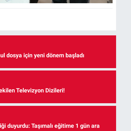
hul dosya için yeni dönem başladı
kilen Televizyon Dizileri!
iği duyurdu: Taşımalı eğitime 1 gün ara