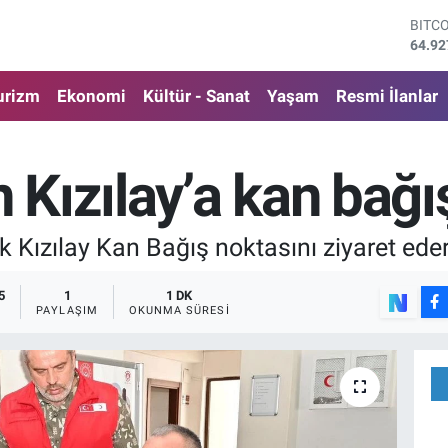
DOL
47,59
EUR
55,13
urizm
Ekonomi
Kültür - Sanat
Yaşam
Resmi İlanlar
STER
64,25
GRAM
6527.
n Kızılay’a kan bağı
BİST
13.70
BITC
ürk Kızılay Kan Bağış noktasını ziyaret ed
64.92
5
1
1 DK
PAYLAŞIM
OKUNMA SÜRESI