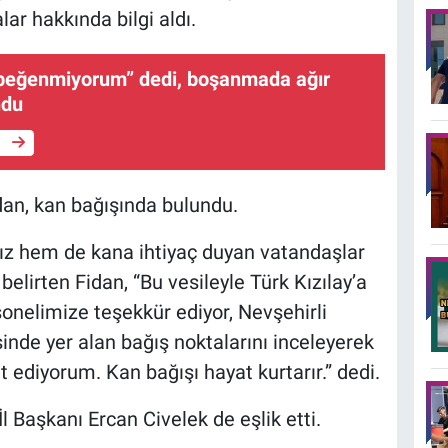
ar hakkında bilgi aldı.
beğenmiyorum” dedi, boşanmada ağır
ndu
e
dan, kan bağışında bulundu.
ız hem de kana ihtiyaç duyan vatandaşlar
elirten Fidan, “Bu vesileyle Türk Kızılay’a
onelimize teşekkür ediyor, Nevşehirli
inde yer alan bağış noktalarını inceleyerek
 ediyorum. Kan bağışı hayat kurtarır.” dedi.
İl Başkanı Ercan Civelek de eşlik etti.