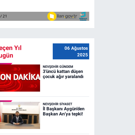
eçen Yıl
06 Ağustos
ugün
2025
NEVŞEHIR GÜNDEM
3'üncü kattan düşen
çocuk ağır yaralandı
NEVŞEHIR SIYASET
İl Başkanı Aygün’den
Başkan Arı’ya tepki!