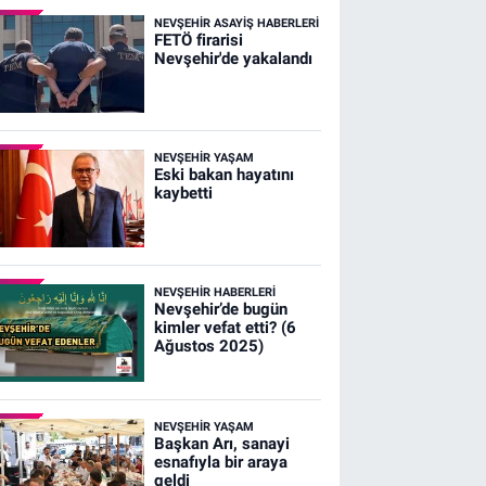
NEVŞEHIR ASAYIŞ HABERLERI
FETÖ firarisi
Nevşehir'de yakalandı
NEVŞEHIR YAŞAM
Eski bakan hayatını
kaybetti
NEVŞEHIR HABERLERI
Nevşehir’de bugün
kimler vefat etti? (6
Ağustos 2025)
NEVŞEHIR YAŞAM
Başkan Arı, sanayi
esnafıyla bir araya
geldi