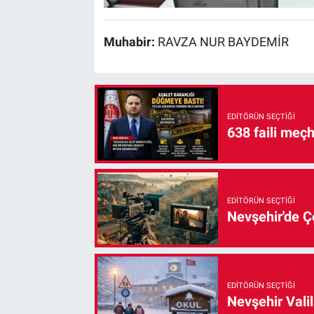
Muhabir:
RAVZA NUR BAYDEMİR
EDITÖRÜN SEÇTIĞI
638 faili meç
EDITÖRÜN SEÇTIĞI
Nevşehir'de Çe
EDITÖRÜN SEÇTIĞI
Nevşehir Valil