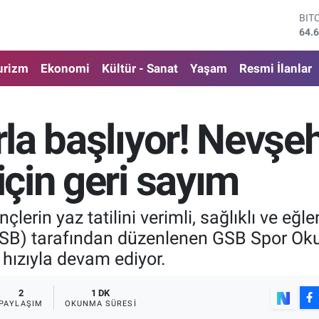
DO
47,
EU
55,
urizm
Ekonomi
Kültür - Sanat
Yaşam
Resmi İlanlar
STE
64,
GRA
650
orla başlıyor! Nevşe
BİS
13.
BIT
için geri sayım
64.
çlerin yaz tatilini verimli, sağlıklı ve eğ
GSB) tarafından düzenlenen GSB Spor Okul
m hızıyla devam ediyor.
2
1 DK
PAYLAŞIM
OKUNMA SÜRESI