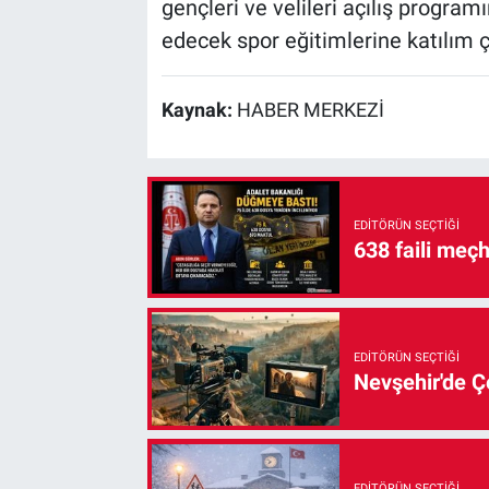
gençleri ve velileri açılış progr
edecek spor eğitimlerine katılım 
Kaynak:
HABER MERKEZİ
EDITÖRÜN SEÇTIĞI
638 faili meç
EDITÖRÜN SEÇTIĞI
Nevşehir'de Çe
EDITÖRÜN SEÇTIĞI