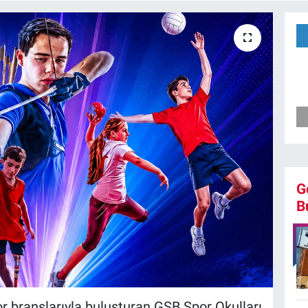
G
B
por branşlarıyla buluşturan GSB Spor Okulları,