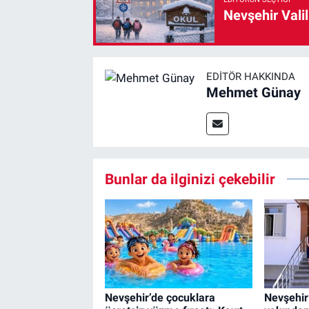
Nevşehir Valil
EDITÖR HAKKINDA
Mehmet Günay
Bunlar da ilginizi çekebilir
Nevşehir’de çocuklara
Nevşehir