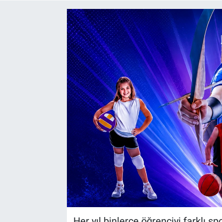
Yaşam
VEFATLAR
Her yıl binlerce öğrenciyi farklı s