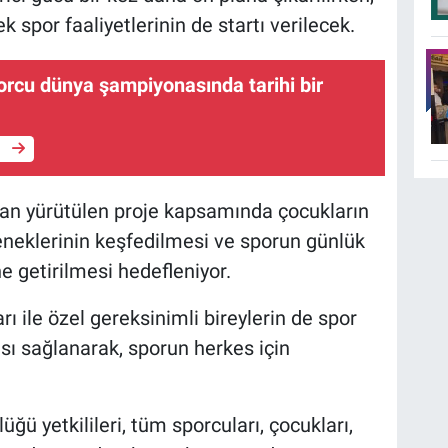
por faaliyetlerinin de startı verilecek.
orcu dünya şampiyonasında tarihi bir
e
dan yürütülen proje kapsamında çocukların
eneklerinin keşfedilmesi ve sporun günlük
e getirilmesi hedefleniyor.
ı ile özel gereksinimli bireylerin de spor
ası sağlanarak, sporun herkes için
ğü yetkilileri, tüm sporcuları, çocukları,