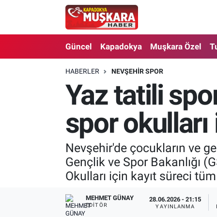
CANLI SEÇİM SONUÇLARI
Nevşehir Nöbetçi Eczaneler
Güncel
Kapadokya
Muşkara Özel
T
Güncel
Nevşehir Hava Durumu
HABERLER
NEVŞEHIR SPOR
Yaz tatili sp
SEÇİM
Nevşehir Trafik Yoğunluk Haritası
Muşkara Özel
Süper Lig Puan Durumu ve Fikstür
spor okulları 
Ekonomi
Tüm Manşetler
Nevşehir'de çocukların ve gen
Gençlik ve Spor Bakanlığı (
Kapadokya
Son Dakika Haberleri
Okulları için kayıt süreci tü
Turizm
Haber Arşivi
MEHMET GÜNAY
28.06.2026 - 21:15
EDITÖR
YAYINLANMA
Kültür - Sanat