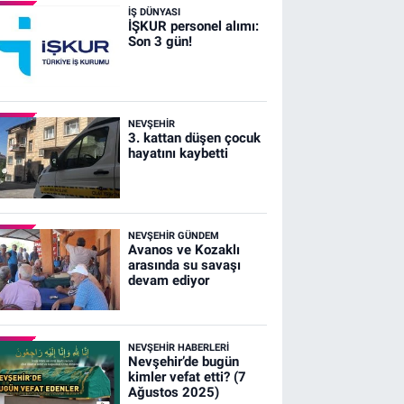
İŞ DÜNYASI
İŞKUR personel alımı:
Son 3 gün!
NEVŞEHIR
3. kattan düşen çocuk
hayatını kaybetti
NEVŞEHIR GÜNDEM
Avanos ve Kozaklı
arasında su savaşı
devam ediyor
NEVŞEHIR HABERLERI
Nevşehir’de bugün
kimler vefat etti? (7
Ağustos 2025)