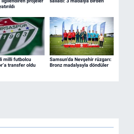
ilgilendiren projeler
salladı: 3 madalya birden
tırıldı
i milli futbolcu
Samsun’da Nevşehir rüzgarı:
r’a transfer oldu
Bronz madalyayla döndüler