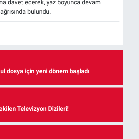
amına davet ederek, yaz boyunca devam
çağrısında bulundu.
hul dosya için yeni dönem başladı
kilen Televizyon Dizileri!