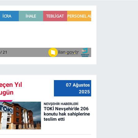
eçen Yıl
07 Ağustos
ugün
2025
NEVŞEHIR HABERLERI
TOKİ Nevşehir’de 206
konutu hak sahiplerine
teslim etti