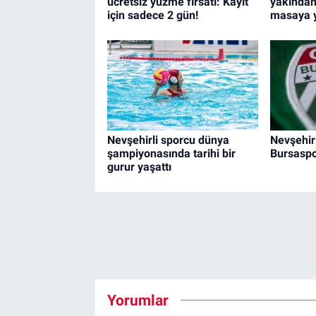
ücretsiz yüzme fırsatı: Kayıt
yakından 
için sadece 2 gün!
masaya ya
Nevşehirli sporcu dünya
Nevşehirl
şampiyonasında tarihi bir
Bursaspo
gurur yaşattı
Yorumlar