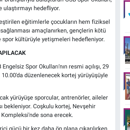
e ulaştırmayı hedefliyor.
tirilen eğitimlerle çocukların hem fiziksel
ı sağlanması amaçlanırken, gençlerin kötü
 spor kültürüyle yetişmeleri hedefleniyor.
APILACAK
Engelsiz Spor Okulları'nın resmi açılışı, 29
 10.00'da düzenlenecek kortej yürüyüşüyle
ak yürüyüşe sporcular, antrenörler, aileler
ı bekleniyor. Coşkulu kortej, Nevşehir
r Kompleksi'nde sona erecek.
ici gücü bir kez daha ön plana çıkarılırken,