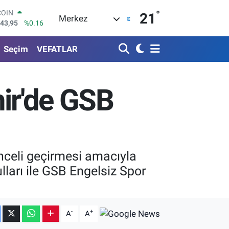
°
LAR
21
Merkez
6704
%0
RO
0406
%-0.08
Seçim
VEFATLAR
RLİN
2143
%0
M ALTIN
0.87
%0.12
hir'de GSB
T100
799
%70
COIN
643,95
%0.16
lenceli geçirmesi amacıyla
ları ile GSB Engelsiz Spor
-
+
A
A