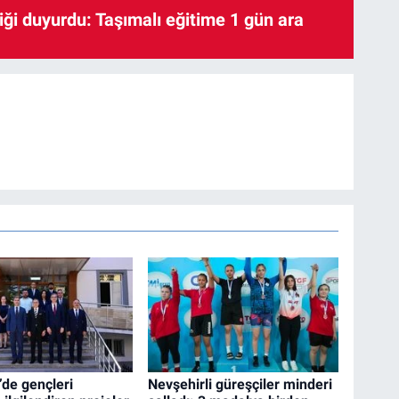
iği duyurdu: Taşımalı eğitime 1 gün ara
’de gençleri
Nevşehirli güreşçiler minderi