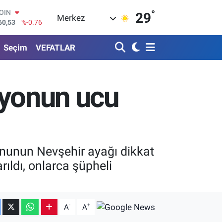
COIN
°
60,53
%-0.76
29
Merkez
AR
069
%0.17
O
Seçim
VEFATLAR
265
%0.01
RLİN
897
%0.02
M ALTIN
asyonun ucu
.49
%2.12
T100
87
%64
yonunun Nevşehir ayağı dikkat
rıldı, onlarca şüpheli
-
+
A
A