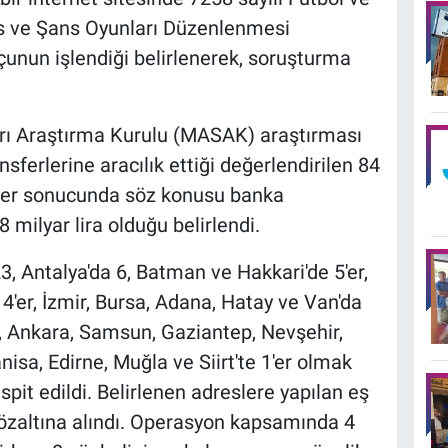
s ve Şans Oyunları Düzenlenmesi
unun işlendiği belirlenerek, soruşturma
ları Araştırma Kurulu (MASAK) araştırması
sferlerine aracılık ettiği değerlendirilen 84
eler sonucunda söz konusu banka
8 milyar lira olduğu belirlendi.
3, Antalya'da 6, Batman ve Hakkari'de 5'er,
 4'er, İzmir, Bursa, Adana, Hatay ve Van'da
er, Ankara, Samsun, Gaziantep, Nevşehir,
nisa, Edirne, Muğla ve Siirt'te 1'er olmak
pit edildi. Belirlenen adreslere yapılan eş
özaltına alındı. Operasyon kapsamında 4