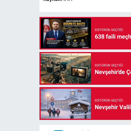
EDITÖRÜN SEÇTIĞI
638 faili meç
EDITÖRÜN SEÇTIĞI
Nevşehir'de Çe
EDITÖRÜN SEÇTIĞI
Nevşehir Valil