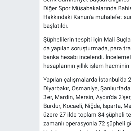
Diğer Spor Müsabakalarında Bahi
Hakkındaki Kanun'a muhalefet suç
başlatıldı.
Şüphelilerin tespiti için Mali Suç
da yapılan soruşturmada, para tran
banka hesabı incelendi. İncelem
hesaplarının yıllık işlem hacminin 
Yapılan çalışmalarda İstanbul'da 2
Diyarbakır, Osmaniye, Şanlıurfa'da
3'er, Mardin, Mersin, Aydın'da 2'ş
Burdur, Kocaeli, Niğde, Isparta, Ma
üzere 27 ilde toplam 84 şüpheli tes
zamanlı operasyonla 72 şüpheli g