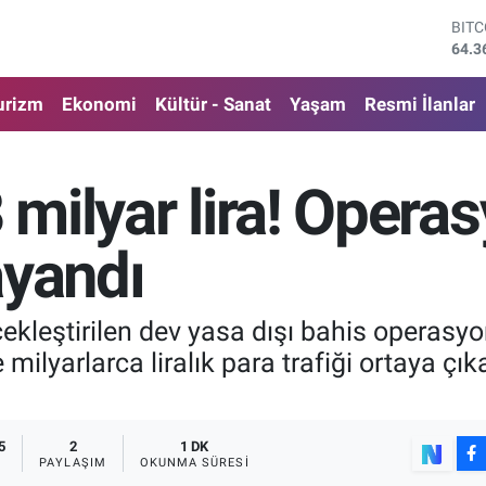
BIT
64.3
DOL
47,7
EUR
urizm
Ekonomi
Kültür - Sanat
Yaşam
Resmi İlanlar
55,0
STE
64,1
GRA
8 milyar lira! Oper
6618
BİS
13.8
ayandı
çekleştirilen dev yasa dışı bahis operas
lyarlarca liralık para trafiği ortaya çıka
5
2
1 DK
PAYLAŞIM
OKUNMA SÜRESI