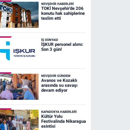
NEVŞEHIR HABERLERI
TOKİ Nevşehir’de 206
konutu hak sahiplerine
teslim etti
İŞ DÜNYASI
İŞKUR personel alımı:
Son 3 gün!
NEVŞEHIR GÜNDEM
Avanos ve Kozaklı
arasında su savaşı
devam ediyor
KAPADOKYA HABERLERI
Kültür Yolu
Festivalinda Nikaragua
esintisi