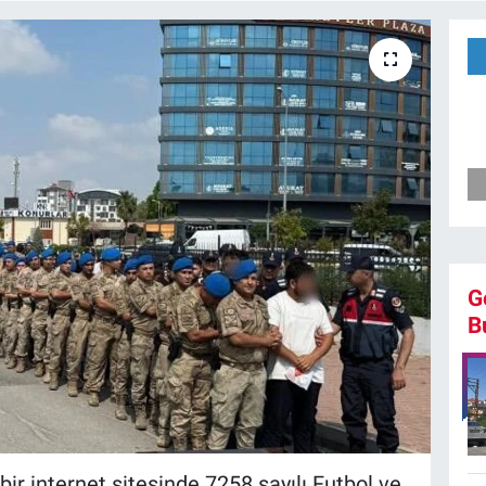
G
B
ir internet sitesinde 7258 sayılı Futbol ve