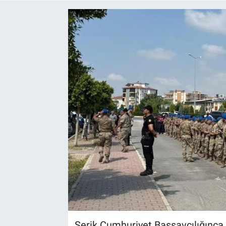
Yaşam
VEFATLAR
Serik Cumhuriyet Başsavcılığınca b