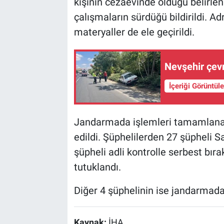
kişinin cezaevinde olduğu belirle
çalışmaların sürdüğü bildirildi. Ad
materyaller de ele geçirildi.
Nevşehir çev
İçeriği Görüntül
Jandarmada işlemleri tamamlanan 
edildi. Şüphelilerden 27 şüpheli Sa
şüpheli adli kontrolle serbest bırakı
tutuklandı.
Diğer 4 şüphelinin ise jandarmadak
Kaynak:
İHA