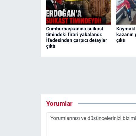
Cumhurbaşkanına suikast
Kaymaklı
timindeki firari yakalandı:
kazanın 
İfadesinden çarpıcı detaylar
çıktı
çıktı
Yorumlar