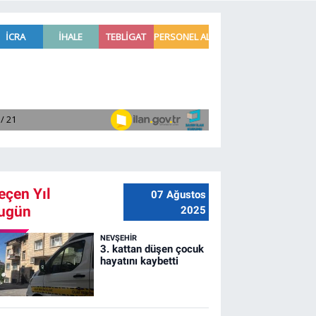
eçen Yıl
07 Ağustos
ugün
2025
NEVŞEHIR
3. kattan düşen çocuk
hayatını kaybetti