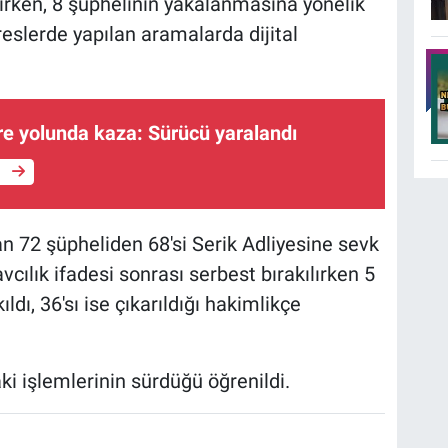
nirken, 8 şüphelinin yakalanmasına yönelik
reslerde yapılan aramalarda dijital
re yolunda kaza: Sürücü yaralandı
e
72 şüpheliden 68'si Serik Adliyesine sevk
vcılık ifadesi sonrası serbest bırakılırken 5
ldı, 36'sı ise çıkarıldığı hakimlikçe
i işlemlerinin sürdüğü öğrenildi.