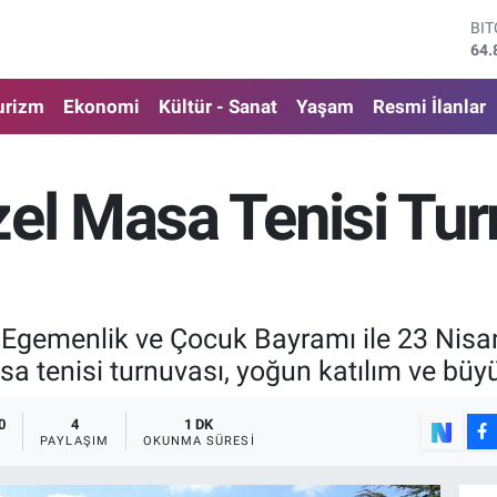
DO
47,
EU
55,
urizm
Ekonomi
Kültür - Sanat
Yaşam
Resmi İlanlar
ST
64,
GR
666
zel Masa Tenisi Tur
Bİ
13.
BI
64.
l Egemenlik ve Çocuk Bayramı ile 23 Nis
tenisi turnuvası, yoğun katılım ve büyük
0
4
1 DK
PAYLAŞIM
OKUNMA SÜRESI