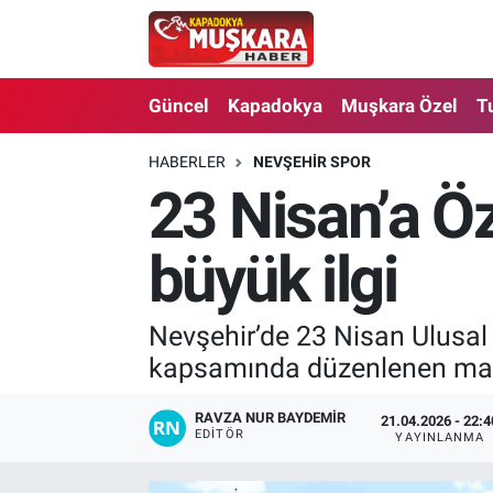
CANLI SEÇİM SONUÇLARI
Nevşehir Nöbetçi Eczaneler
Güncel
Kapadokya
Muşkara Özel
T
Güncel
Nevşehir Hava Durumu
HABERLER
NEVŞEHIR SPOR
23 Nisan’a Ö
SEÇİM
Nevşehir Trafik Yoğunluk Haritası
Muşkara Özel
Süper Lig Puan Durumu ve Fikstür
büyük ilgi
Ekonomi
Tüm Manşetler
Nevşehir’de 23 Nisan Ulusa
kapsamında düzenlenen masa 
Kapadokya
Son Dakika Haberleri
Turizm
Haber Arşivi
RAVZA NUR BAYDEMIR
21.04.2026 - 22:4
EDITÖR
YAYINLANMA
Kültür - Sanat