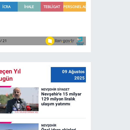
eçen Yıl
09 Ağustos
ugün
2025
NEVŞEHIR SIYASET
Nevşehir'e 15 milyar
129 milyon liralık
ulaşım yatırımı
NEVŞEHIR
Özel idare ekipleri