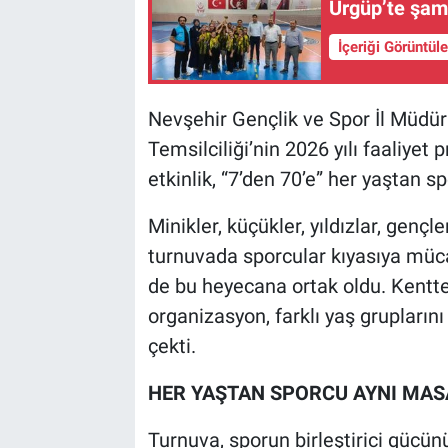
Ürgüp’te şamp
İçeriği Görüntül
Nevşehir Gençlik ve Spor İl Müdürl
Temsilciliği’nin 2026 yılı faaliye
etkinlik, “7’den 70’e” her yaştan sp
Minikler, küçükler, yıldızlar, genç
turnuvada sporcular kıyasıya mücad
de bu heyecana ortak oldu. Kentt
organizasyon, farklı yaş gruplarını
çekti.
HER YAŞTAN SPORCU AYNI MA
Turnuva, sporun birleştirici gücün