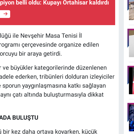
iyon belli oldu: Kupayı Ortahisar kaldırdı
e
üğü ile Nevşehir Masa Tenisi İl
t programı çerçevesinde organize edilen
orcuyu bir araya getirdi.
ler ve büyükler kategorilerinde düzenlenen
ele ederken, tribünleri dolduran izleyiciler
e sporun yaygınlaşmasına katkı sağlayan
 aynı çatı altında buluşturmasıyla dikkat
SADA BULUŞTU
ü bir kez daha ortaya koyarken, küçük