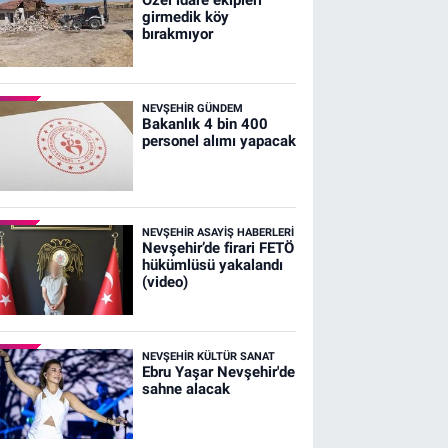
girmedik köy
bırakmıyor
NEVŞEHIR GÜNDEM
Bakanlık 4 bin 400
personel alımı yapacak
NEVŞEHIR ASAYIŞ HABERLERI
Nevşehir’de firari FETÖ
hükümlüsü yakalandı
(video)
NEVŞEHIR KÜLTÜR SANAT
Ebru Yaşar Nevşehir'de
sahne alacak