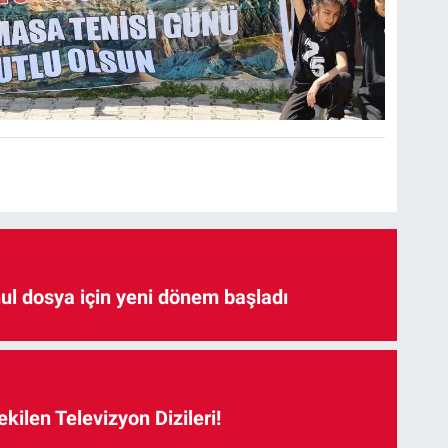
hul dosya için yeni dönem başladı
kilen Televizyon Dizileri!