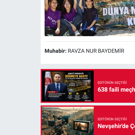
Muhabir:
RAVZA NUR BAYDEMİR
EDITÖRÜN SEÇTIĞI
638 faili meç
EDITÖRÜN SEÇTIĞI
Nevşehir'de Çe