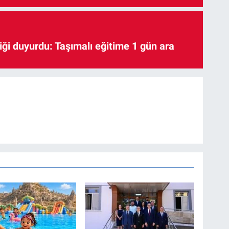
iği duyurdu: Taşımalı eğitime 1 gün ara