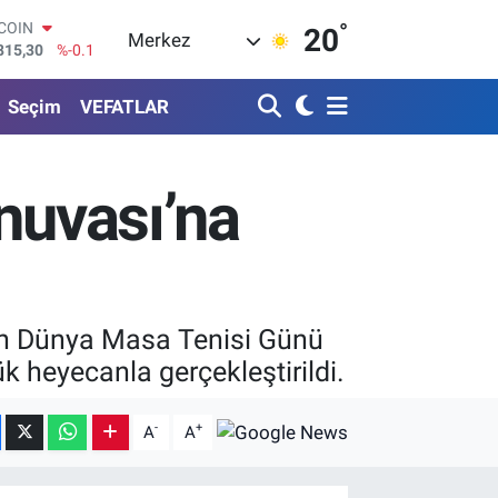
°
LAR
20
Merkez
7436
%0.18
RO
2510
%0.32
Seçim
VEFATLAR
ERLİN
4811
%0.38
AM ALTIN
0.55
%0
nuvası’na
ST100
779
%-14
TCOIN
815,30
%-0.1
an Dünya Masa Tenisi Günü
 heyecanla gerçekleştirildi.
-
+
A
A