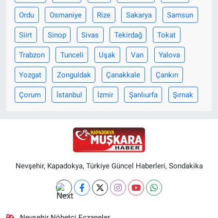
Ordu
Osmaniye
Rize
Sakarya
Samsun
Siirt
Sinop
Sivas
Tekirdağ
Tokat
Trabzon
Tunceli
Uşak
Van
Yalova
Yozgat
Zonguldak
Çanakkale
Çankırı
Çorum
İstanbul
İzmir
Şanlıurfa
Şırnak
Nevşehir, Kapadokya, Türkiye Güncel Haberleri, Sondakika
Nevşehir Nöbetçi Eczaneler