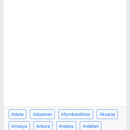
Yaşam
VEFATLAR
Adana
Adıyaman
Afyonkarahisar
Aksaray
Amasya
Ankara
Antalya
Ardahan