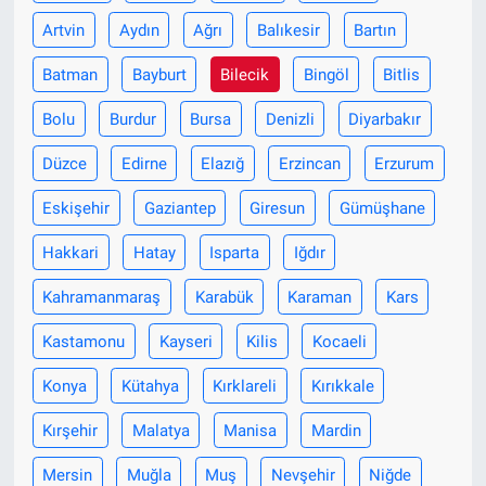
Artvin
Aydın
Ağrı
Balıkesir
Bartın
Batman
Bayburt
Bilecik
Bingöl
Bitlis
Bolu
Burdur
Bursa
Denizli
Diyarbakır
Düzce
Edirne
Elazığ
Erzincan
Erzurum
Eskişehir
Gaziantep
Giresun
Gümüşhane
Hakkari
Hatay
Isparta
Iğdır
Kahramanmaraş
Karabük
Karaman
Kars
Kastamonu
Kayseri
Kilis
Kocaeli
Konya
Kütahya
Kırklareli
Kırıkkale
Kırşehir
Malatya
Manisa
Mardin
Mersin
Muğla
Muş
Nevşehir
Niğde