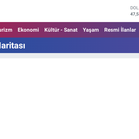
DO
47,
EU
55,
urizm
Ekonomi
Kültür - Sanat
Yaşam
Resmi İlanlar
STE
64,
aritası
GRA
652
BİS
13.
BIT
64.