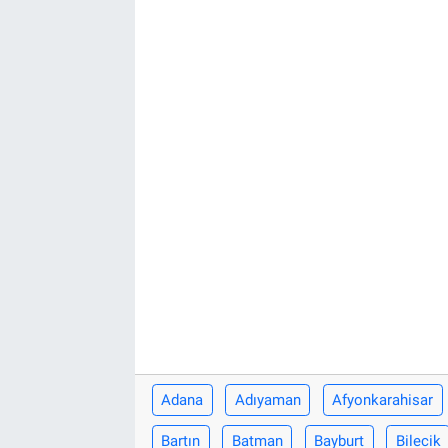
Yaşam
VEFATLAR
Adana
Adıyaman
Afyonkarahisar
Bartın
Batman
Bayburt
Bilecik