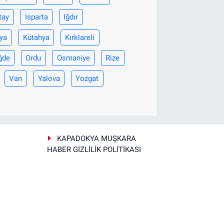
tay
Isparta
Iğdır
ya
Kütahya
Kırklareli
ğde
Ordu
Osmaniye
Rize
Van
Yalova
Yozgat
KAPADOKYA MUŞKARA
HABER GİZLİLİK POLİTİKASI