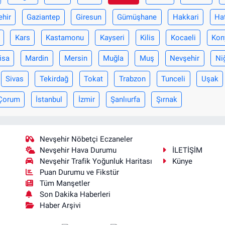
ehir
Gaziantep
Giresun
Gümüşhane
Hakkari
Ha
Kars
Kastamonu
Kayseri
Kilis
Kocaeli
Kon
isa
Mardin
Mersin
Muğla
Muş
Nevşehir
Ni
Sivas
Tekirdağ
Tokat
Trabzon
Tunceli
Uşak
Çorum
İstanbul
İzmir
Şanlıurfa
Şırnak
Nevşehir Nöbetçi Eczaneler
Nevşehir Hava Durumu
İLETİŞİM
Nevşehir Trafik Yoğunluk Haritası
Künye
Puan Durumu ve Fikstür
Tüm Manşetler
Son Dakika Haberleri
Haber Arşivi