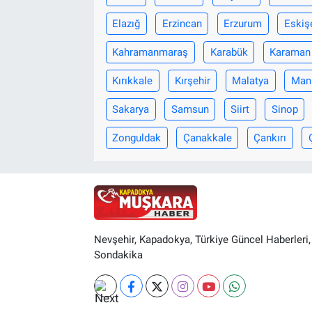
Elazığ
Erzincan
Erzurum
Eskiş
Kahramanmaraş
Karabük
Karaman
Kırıkkale
Kırşehir
Malatya
Man
Sakarya
Samsun
Siirt
Sinop
Zonguldak
Çanakkale
Çankırı
Nevşehir, Kapadokya, Türkiye Güncel Haberleri,
Sondakika