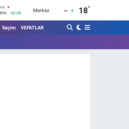
°
LAR
18
Merkez
5894
%0.08
RO
0398
%-0.02
Seçim
VEFATLAR
RLİN
1581
%0.16
M ALTIN
7.85
%0.54
T100
703
%11
COIN
927,78
%1.32