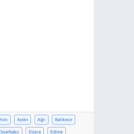
tvin
Aydın
Ağrı
Balıkesir
Diyarbakır
Düzce
Edirne