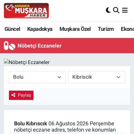
CANLI SEÇİM SONUÇLARI
Nevşehir Nöbetçi Eczaneler
Güncel
Kapadokya
Muşkara Özel
Turizm
Ekon
Güncel
Nevşehir Hava Durumu
Nöbetçi Eczaneler
SEÇİM
Nevşehir Trafik Yoğunluk Haritası
Muşkara Özel
Süper Lig Puan Durumu ve Fikstür
Ekonomi
Tüm Manşetler
Paylaş
Kapadokya
Son Dakika Haberleri
Turizm
Haber Arşivi
Bolu
Kıbrıscık
06 Ağustos 2026 Perşembe
nöbetçi eczane adres, telefon ve konumları
Kültür - Sanat