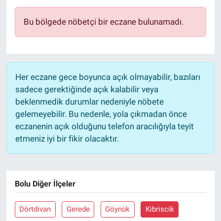
Yaşam
Bu bölgede nöbetçi bir eczane bulunamadı.
VEFATLAR
Her eczane gece boyunca açık olmayabilir, bazıları
sadece gerektiğinde açık kalabilir veya
beklenmedik durumlar nedeniyle nöbete
gelemeyebilir. Bu nedenle, yola çıkmadan önce
eczanenin açık olduğunu telefon aracılığıyla teyit
etmeniz iyi bir fikir olacaktır.
Bolu Diğer İlçeler
Dörtdivan
Gerede
Göynük
Kibriscik