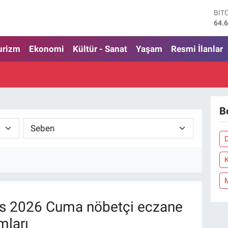
BIT
64.
DO
47,
EU
urizm
Ekonomi
Kültür - Sanat
Yaşam
Resmi İlanlar
55,
STE
64,
GRA
650
BİS
B
13.
K
s 2026 Cuma nöbetçi eczane
mları