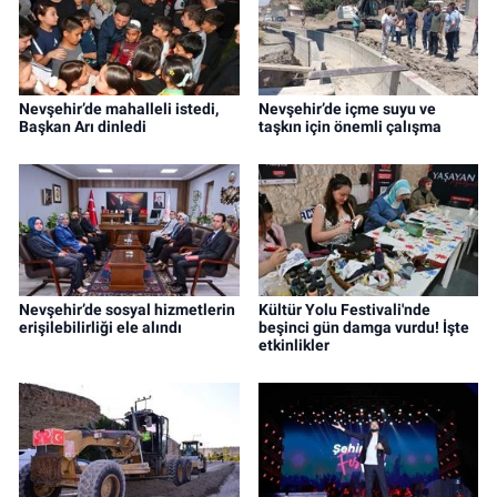
Nevşehir’de mahalleli istedi,
Nevşehir’de içme suyu ve
Başkan Arı dinledi
taşkın için önemli çalışma
Nevşehir’de sosyal hizmetlerin
Kültür Yolu Festivali'nde
erişilebilirliği ele alındı
beşinci gün damga vurdu! İşte
etkinlikler