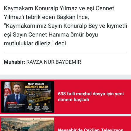
Kaymakam Konuralp Yılmaz ve eşi Cennet
Yılmaz’ı tebrik eden Başkan İnce,
“Kaymakamımız Sayın Konuralp Bey ve kıymetli
eşi Sayın Cennet Hanıma ömür boyu
mutluluklar dileriz.” dedi.
Muhabir:
RAVZA NUR BAYDEMİR
638 faili meçhul dosya için yeni
dönem başladı
Nevşehir'de Çekilen Televizyon