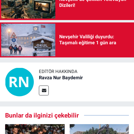
Dizileri!
Nevşehir Valiliği duyurdu:
Taşımalı eğitime 1 gün ara
EDITÖR HAKKINDA
Ravza Nur Baydemir
Bunlar da ilginizi çekebilir