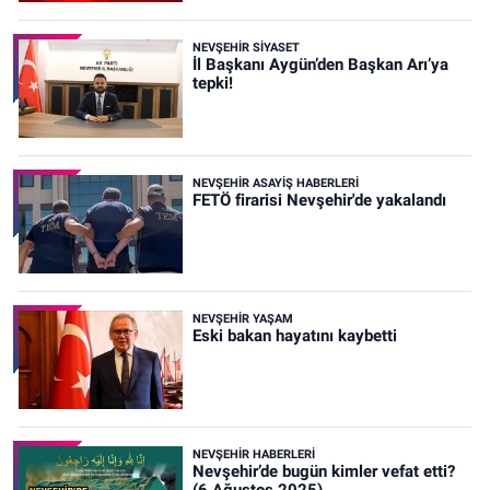
NEVŞEHIR SIYASET
İl Başkanı Aygün’den Başkan Arı’ya
tepki!
NEVŞEHIR ASAYIŞ HABERLERI
FETÖ firarisi Nevşehir'de yakalandı
NEVŞEHIR YAŞAM
Eski bakan hayatını kaybetti
NEVŞEHIR HABERLERI
Nevşehir’de bugün kimler vefat etti?