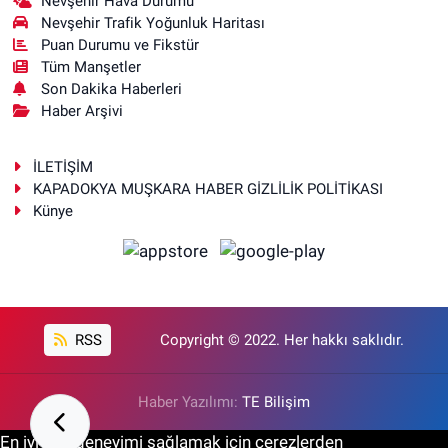
Nevşehir Hava Durumu
Nevşehir Trafik Yoğunluk Haritası
Puan Durumu ve Fikstür
Tüm Manşetler
Son Dakika Haberleri
Haber Arşivi
İLETİŞİM
KAPADOKYA MUŞKARA HABER GİZLİLİK POLİTİKASI
Künye
RSS
Copyright © 2022. Her hakkı saklıdır.
Haber Yazılımı:
TE Bilişim
En iyi site deneyimi sağlamak için çerezlerden