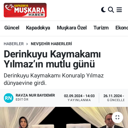
CANLI SEÇİM SONUÇLARI
Nevşehir Nöbetçi Eczaneler
Güncel
Kapadokya
Muşkara Özel
Turizm
Ekon
Güncel
Nevşehir Hava Durumu
HABERLER
NEVŞEHIR HABERLERI
SEÇİM
Nevşehir Trafik Yoğunluk Haritası
Derinkuyu Kaymakamı
Yılmaz’ın mutlu günü
Muşkara Özel
Süper Lig Puan Durumu ve Fikstür
Derinkuyu Kaymakamı Konuralp Yılmaz
Ekonomi
Tüm Manşetler
dünyaevine girdi.
Kapadokya
Son Dakika Haberleri
RAVZA NUR BAYDEMIR
02.09.2024 - 14:03
26.11.2024 - 1
EDITÖR
YAYINLANMA
GÜNCELLEM
Turizm
Haber Arşivi
Kültür - Sanat