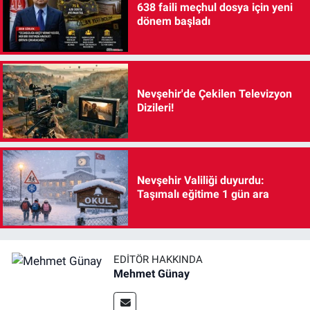
638 faili meçhul dosya için yeni
dönem başladı
Nevşehir'de Çekilen Televizyon
Dizileri!
Nevşehir Valiliği duyurdu:
Taşımalı eğitime 1 gün ara
EDITÖR HAKKINDA
Mehmet Günay