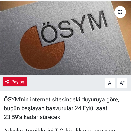
Yaşam
VEFATLAR
Paylaş
-
+
A
A
ÖSYM'nin internet sitesindeki duyuruya göre,
bugün başlayan başvurular 24 Eylül saat
23.59'a kadar sürecek.
Adaylar, tercihlerini T.C. kimlik numarası ve