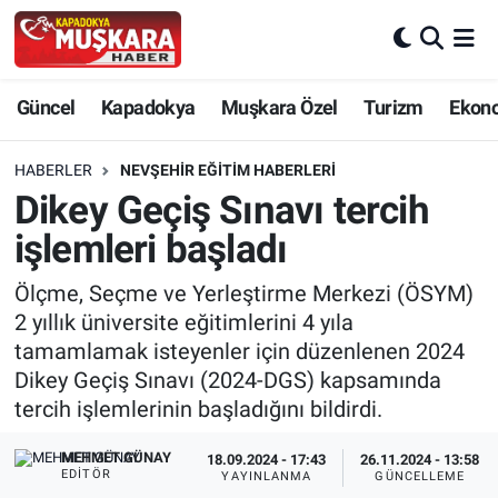
CANLI SEÇİM SONUÇLARI
Nevşehir Nöbetçi Eczaneler
Güncel
Kapadokya
Muşkara Özel
Turizm
Ekon
Güncel
Nevşehir Hava Durumu
HABERLER
NEVŞEHIR EĞITIM HABERLERI
SEÇİM
Nevşehir Trafik Yoğunluk Haritası
Dikey Geçiş Sınavı tercih
işlemleri başladı
Muşkara Özel
Süper Lig Puan Durumu ve Fikstür
Ölçme, Seçme ve Yerleştirme Merkezi (ÖSYM)
Ekonomi
Tüm Manşetler
2 yıllık üniversite eğitimlerini 4 yıla
tamamlamak isteyenler için düzenlenen 2024
Kapadokya
Son Dakika Haberleri
Dikey Geçiş Sınavı (2024-DGS) kapsamında
tercih işlemlerinin başladığını bildirdi.
Turizm
Haber Arşivi
MEHMET GÜNAY
18.09.2024 - 17:43
26.11.2024 - 13:58
EDITÖR
YAYINLANMA
GÜNCELLEME
Kültür - Sanat