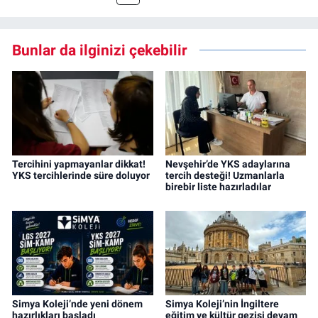
Bunlar da ilginizi çekebilir
Tercihini yapmayanlar dikkat!
Nevşehir’de YKS adaylarına
YKS tercihlerinde süre doluyor
tercih desteği! Uzmanlarla
birebir liste hazırladılar
Simya Koleji’nde yeni dönem
Simya Koleji’nin İngiltere
hazırlıkları başladı
eğitim ve kültür gezisi devam