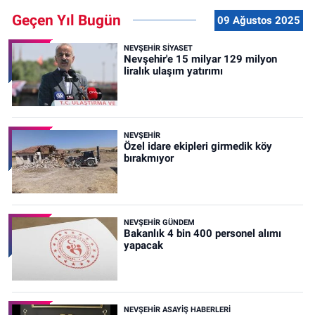
Geçen Yıl Bugün
09 Ağustos 2025
NEVŞEHIR SIYASET
Nevşehir'e 15 milyar 129 milyon
liralık ulaşım yatırımı
NEVŞEHIR
Özel idare ekipleri girmedik köy
bırakmıyor
NEVŞEHIR GÜNDEM
Bakanlık 4 bin 400 personel alımı
yapacak
NEVŞEHIR ASAYIŞ HABERLERI