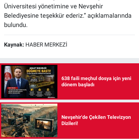
Üniversitesi yönetimine ve Nevşehir
Belediyesine teşekkür ederiz.” açıklamalarında
bulundu.
Kaynak:
HABER MERKEZİ
638 faili meçhul dosya için yeni
dönem başladı
Nevşehir'de Çekilen Televizyon
Dizileri!