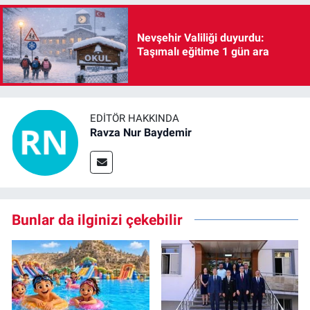
Nevşehir Valiliği duyurdu:
Taşımalı eğitime 1 gün ara
EDITÖR HAKKINDA
Ravza Nur Baydemir
Bunlar da ilginizi çekebilir