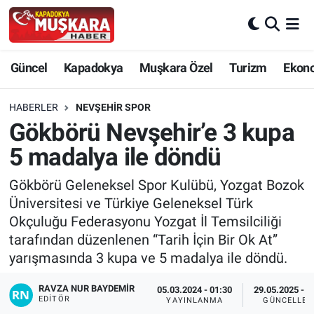
CANLI SEÇİM SONUÇLARI
Nevşehir Nöbetçi Eczaneler
Güncel
Kapadokya
Muşkara Özel
Turizm
Ekon
Güncel
Nevşehir Hava Durumu
HABERLER
NEVŞEHIR SPOR
SEÇİM
Nevşehir Trafik Yoğunluk Haritası
Gökbörü Nevşehir’e 3 kupa
5 madalya ile döndü
Muşkara Özel
Süper Lig Puan Durumu ve Fikstür
Gökbörü Geleneksel Spor Kulübü, Yozgat Bozok
Ekonomi
Tüm Manşetler
Üniversitesi ve Türkiye Geleneksel Türk
Okçuluğu Federasyonu Yozgat İl Temsilciliği
Kapadokya
Son Dakika Haberleri
tarafından düzenlenen “Tarih İçin Bir Ok At”
yarışmasında 3 kupa ve 5 madalya ile döndü.
Turizm
Haber Arşivi
RAVZA NUR BAYDEMIR
05.03.2024 - 01:30
29.05.2025 - 1
EDITÖR
YAYINLANMA
GÜNCELLEM
Kültür - Sanat