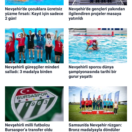
Nevşehir’de çocuklara ücretsiz
Nevşehir’de gençleri yakından
yüzme fırsatı: Kayıt için sadece
ilgilendiren projeler masaya
2 gün!
yatırıldı
Nevşehirli güreşçiler minderi
Nevşehirli sporcu dünya
salladı: 3 madalya birden
şampiyonasında tarihi bir
gurur yaşattı
Nevşehirli milli futbolcu
Samsun’da Nevşehir rüzgarı:
Bursaspor’a transfer oldu
Bronz madalyayla döndüler