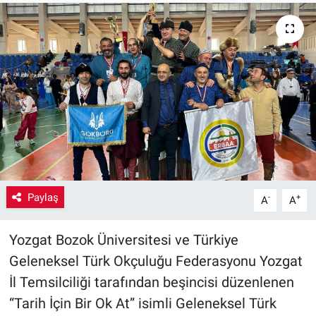
Yaşam
VEFATLAR
Paylaş
-
+
A
A
Yozgat Bozok Üniversitesi ve Türkiye
Geleneksel Türk Okçuluğu Federasyonu Yozgat
İl Temsilciliği tarafından beşincisi düzenlenen
“Tarih İçin Bir Ok At” isimli Geleneksel Türk