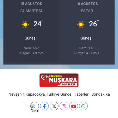
15 AĞUSTOS
16 AĞUSTOS
CUMARTESI
PAZAR
°
°
24
26
Güneşli
Güneşli
Nem: %52
Nem: %46
Rüzgar: 3.69 m/s
Rüzgar: 4.11 m/s
Nevşehir, Kapadokya, Türkiye Güncel Haberleri, Sondakika