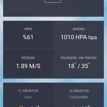
NEM
BASINÇ
%61
1010 HPA
hpa
RÜZGAR
EN DÜŞÜK / EN YÜKSEK
°
°
1.89 M/S
18
/ 35
11 AĞUSTOS
12 AĞUSTOS
SALI
ÇARŞAMBA