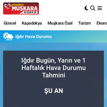
CANLI SEÇİM SONUÇLARI
Nevşehir Nöbetçi Eczaneler
Güncel
Kapadokya
Muşkara Özel
Turizm
Ekon
Güncel
Nevşehir Hava Durumu
Iğdır Hava Durumu
SEÇİM
Nevşehir Trafik Yoğunluk Haritası
Muşkara Özel
Süper Lig Puan Durumu ve Fikstür
Iğdır Bugün, Yarın ve 1
Haftalık Hava Durumu
Ekonomi
Tüm Manşetler
Tahmini
Kapadokya
Son Dakika Haberleri
ŞU AN
Turizm
Haber Arşivi
Kültür - Sanat