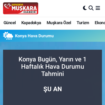
CANLI SEÇİM SONUÇLARI
Nevşehir Nöbetçi Eczaneler
Güncel
Kapadokya
Muşkara Özel
Turizm
Ekon
Güncel
Nevşehir Hava Durumu
Konya Hava Durumu
SEÇİM
Nevşehir Trafik Yoğunluk Haritası
Muşkara Özel
Süper Lig Puan Durumu ve Fikstür
Konya Bugün, Yarın ve 1
Haftalık Hava Durumu
Ekonomi
Tüm Manşetler
Tahmini
Kapadokya
Son Dakika Haberleri
ŞU AN
Turizm
Haber Arşivi
Kültür - Sanat