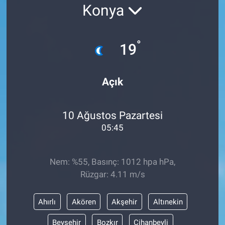
Konya
Yaşam
°
VEFATLAR
19
Açık
10 Ağustos Pazartesi
05:45
Nem: %55, Basınç: 1012 hpa hPa,
Rüzgar: 4.11 m/s
Ahırlı
Akören
Akşehir
Altınekin
Beyşehir
Bozkır
Cihanbeyli