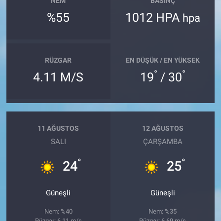
NEM
BASINÇ
%55
1012 HPA
hpa
RÜZGAR
EN DÜŞÜK / EN YÜKSEK
°
°
4.11 M/S
19
/ 30
11 AĞUSTOS
12 AĞUSTOS
SALI
ÇARŞAMBA
°
°
24
25
Güneşli
Güneşli
Nem: %40
Nem: %35
Rüzgar: 6.11 m/s
Rüzgar: 6.69 m/s