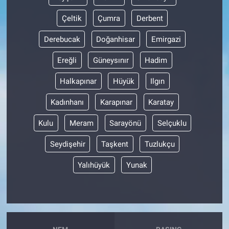
Çeltik
Çumra
Derbent
Derebucak
Doğanhisar
Emirgazi
Ereğli
Güneysınır
Hadim
Halkapınar
Hüyük
Ilgın
Kadınhanı
Karapınar
Karatay
Kulu
Meram
Sarayönü
Selçuklu
Seydişehir
Taşkent
Tuzlukçu
Yalıhüyük
Yunak