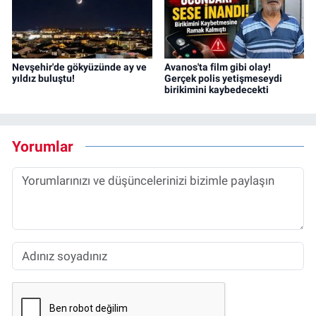
Nevşehir'de gökyüzünde ay ve
Avanos'ta film gibi olay!
yıldız buluştu!
Gerçek polis yetişmeseydi
birikimini kaybedecekti
Yorumlar