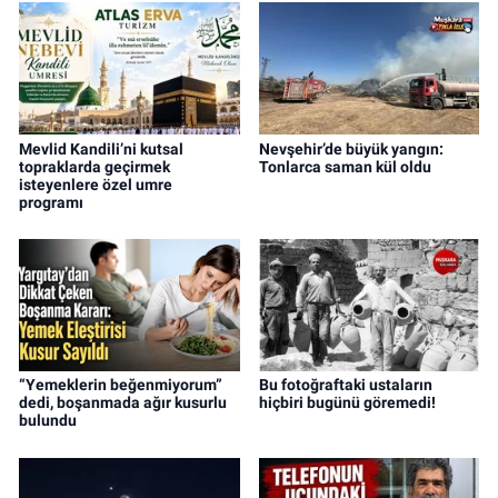
Mevlid Kandili’ni kutsal
Nevşehir’de büyük yangın:
topraklarda geçirmek
Tonlarca saman kül oldu
isteyenlere özel umre
programı
“Yemeklerin beğenmiyorum”
Bu fotoğraftaki ustaların
dedi, boşanmada ağır kusurlu
hiçbiri bugünü göremedi!
bulundu