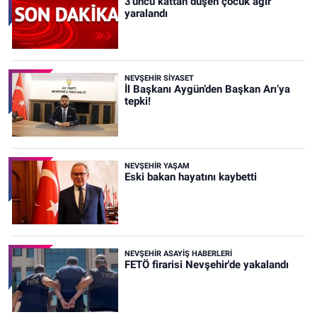
3'üncü kattan düşen çocuk ağır
yaralandı
NEVŞEHIR SIYASET
İl Başkanı Aygün’den Başkan Arı’ya
tepki!
NEVŞEHIR YAŞAM
Eski bakan hayatını kaybetti
NEVŞEHIR ASAYIŞ HABERLERI
FETÖ firarisi Nevşehir'de yakalandı