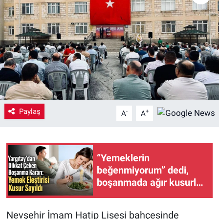
Yaşam
VEFATLAR
Paylaş
-
+
A
A
“Yemeklerin
beğenmiyorum” dedi,
boşanmada ağır kusurlu
bulundu
Nevşehir İmam Hatip Lisesi bahçesinde