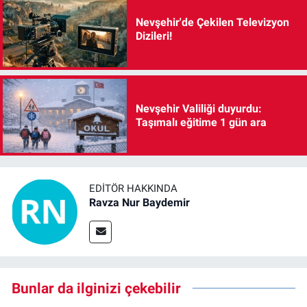
Nevşehir'de Çekilen Televizyon
Dizileri!
Nevşehir Valiliği duyurdu:
Taşımalı eğitime 1 gün ara
EDITÖR HAKKINDA
Ravza Nur Baydemir
Bunlar da ilginizi çekebilir