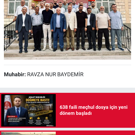
Muhabir:
RAVZA NUR BAYDEMİR
638 faili meçhul dosya için yeni
dönem başladı