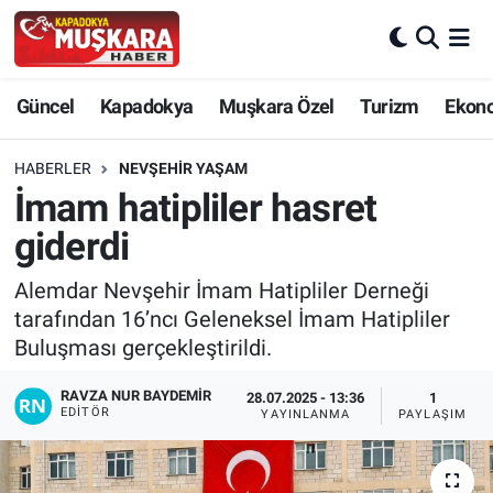
CANLI SEÇİM SONUÇLARI
Nevşehir Nöbetçi Eczaneler
Güncel
Kapadokya
Muşkara Özel
Turizm
Ekon
Güncel
Nevşehir Hava Durumu
HABERLER
NEVŞEHIR YAŞAM
SEÇİM
Nevşehir Trafik Yoğunluk Haritası
İmam hatipliler hasret
giderdi
Muşkara Özel
Süper Lig Puan Durumu ve Fikstür
Alemdar Nevşehir İmam Hatipliler Derneği
Ekonomi
Tüm Manşetler
tarafından 16’ncı Geleneksel İmam Hatipliler
Buluşması gerçekleştirildi.
Kapadokya
Son Dakika Haberleri
RAVZA NUR BAYDEMIR
28.07.2025 - 13:36
1
EDITÖR
YAYINLANMA
PAYLAŞIM
Turizm
Haber Arşivi
Kültür - Sanat