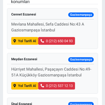
konumları
Yaşam
Cennet Eczanesi
Gaziosmanpaşa
VEFATLAR
Mevlana Mahallesi, Sefa Caddesi No:43 A
Gaziosmanpaşa İstanbul
Yol Tarifi Al
0 (212) 650 04 93
Meydan Eczanesi
Gaziosmanpaşa
Hürriyet Mahallesi, Paşaçayırı Caddesi No:49-
51A Küçükköy Gaziosmanpaşa İstanbul
Yol Tarifi Al
0 (212) 537 12 13
Ünal Eczanesi
Gaziosmanpaşa