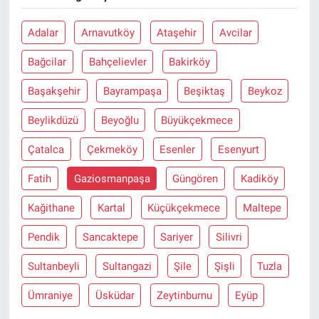
Adalar
Arnavutköy
Ataşehir
Avcilar
Bağcilar
Bahçelievler
Bakirköy
Başakşehir
Bayrampaşa
Beşiktaş
Beykoz
Beylikdüzü
Beyoğlu
Büyükçekmece
Çatalca
Çekmeköy
Esenler
Esenyurt
Fatih
Gaziosmanpaşa
Güngören
Kadiköy
Kağithane
Kartal
Küçükçekmece
Maltepe
Pendik
Sancaktepe
Sariyer
Silivri
Sultanbeyli
Sultangazi
Şile
Şişli
Tuzla
Ümraniye
Üsküdar
Zeytinburnu
Eyüp