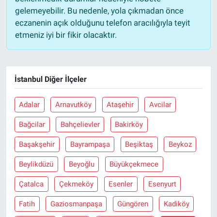
gelemeyebilir. Bu nedenle, yola çıkmadan önce
eczanenin açık olduğunu telefon aracılığıyla teyit
etmeniz iyi bir fikir olacaktır.
İstanbul Diğer İlçeler
Adalar
Arnavutköy
Ataşehir
Avcilar
Bağcilar
Bahçelievler
Bakirköy
Başakşehir
Bayrampaşa
Beşiktaş
Beykoz
Beylikdüzü
Beyoğlu
Büyükçekmece
Çatalca
Çekmeköy
Esenler
Esenyurt
Fatih
Gaziosmanpaşa
Güngören
Kadiköy