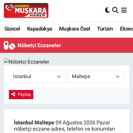
CANLI SEÇİM SONUÇLARI
Nevşehir Nöbetçi Eczaneler
Güncel
Kapadokya
Muşkara Özel
Turizm
Ekon
Güncel
Nevşehir Hava Durumu
Nöbetçi Eczaneler
SEÇİM
Nevşehir Trafik Yoğunluk Haritası
Muşkara Özel
Süper Lig Puan Durumu ve Fikstür
Ekonomi
Tüm Manşetler
Paylaş
Kapadokya
Son Dakika Haberleri
Turizm
Haber Arşivi
İstanbul
Maltepe
09 Ağustos 2026 Pazar
nöbetçi eczane adres, telefon ve konumları
Kültür - Sanat