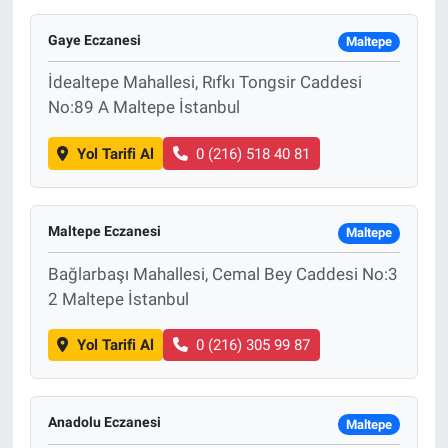
Yaşam
Gaye Eczanesi
Maltepe
İdealtepe Mahallesi, Rıfkı Tongsir Caddesi
VEFATLAR
No:89 A Maltepe İstanbul
Yol Tarifi Al
0 (216) 518 40 81
Maltepe Eczanesi
Maltepe
Bağlarbaşı Mahallesi, Cemal Bey Caddesi No:3
2 Maltepe İstanbul
Yol Tarifi Al
0 (216) 305 99 87
Anadolu Eczanesi
Maltepe