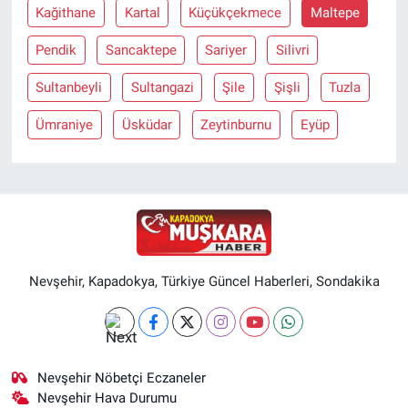
Kağithane
Kartal
Küçükçekmece
Maltepe
Pendik
Sancaktepe
Sariyer
Silivri
Sultanbeyli
Sultangazi
Şile
Şişli
Tuzla
Ümraniye
Üsküdar
Zeytinburnu
Eyüp
Nevşehir, Kapadokya, Türkiye Güncel Haberleri, Sondakika
Nevşehir Nöbetçi Eczaneler
Nevşehir Hava Durumu