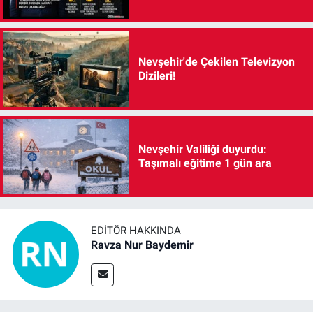
Nevşehir'de Çekilen Televizyon
Dizileri!
Nevşehir Valiliği duyurdu:
Taşımalı eğitime 1 gün ara
EDITÖR HAKKINDA
Ravza Nur Baydemir