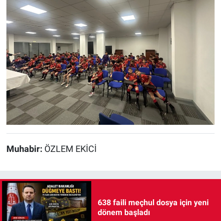
Muhabir:
ÖZLEM EKİCİ
638 faili meçhul dosya için yeni
dönem başladı