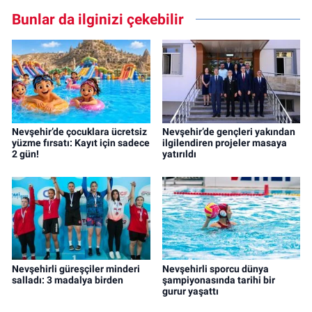
Bunlar da ilginizi çekebilir
Nevşehir’de çocuklara ücretsiz
Nevşehir’de gençleri yakından
yüzme fırsatı: Kayıt için sadece
ilgilendiren projeler masaya
2 gün!
yatırıldı
Nevşehirli güreşçiler minderi
Nevşehirli sporcu dünya
salladı: 3 madalya birden
şampiyonasında tarihi bir
gurur yaşattı