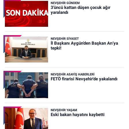
NEVŞEHIR GÜNDEM
3'üncü kattan düşen çocuk ağır
yaralandı
NEVŞEHIR SIYASET
İl Başkanı Aygün’den Başkan Arı’ya
tepki!
NEVŞEHIR ASAYIŞ HABERLERI
FETÖ firarisi Nevşehir'de yakalandı
NEVŞEHIR YAŞAM
Eski bakan hayatını kaybetti