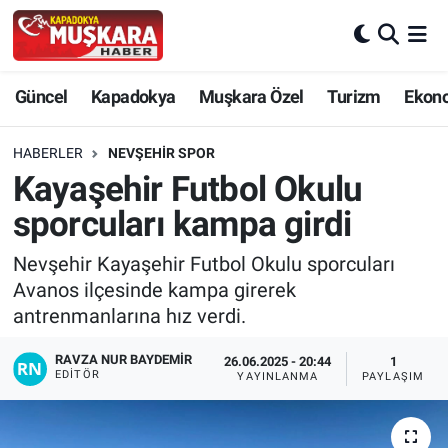
CANLI SEÇİM SONUÇLARI
Nevşehir Nöbetçi Eczaneler
Güncel
Kapadokya
Muşkara Özel
Turizm
Ekon
Güncel
Nevşehir Hava Durumu
HABERLER
NEVŞEHIR SPOR
SEÇİM
Nevşehir Trafik Yoğunluk Haritası
Kayaşehir Futbol Okulu
sporcuları kampa girdi
Muşkara Özel
Süper Lig Puan Durumu ve Fikstür
Nevşehir Kayaşehir Futbol Okulu sporcuları
Ekonomi
Tüm Manşetler
Avanos ilçesinde kampa girerek
antrenmanlarına hız verdi.
Kapadokya
Son Dakika Haberleri
RAVZA NUR BAYDEMIR
26.06.2025 - 20:44
1
EDITÖR
YAYINLANMA
PAYLAŞIM
Turizm
Haber Arşivi
Kültür - Sanat